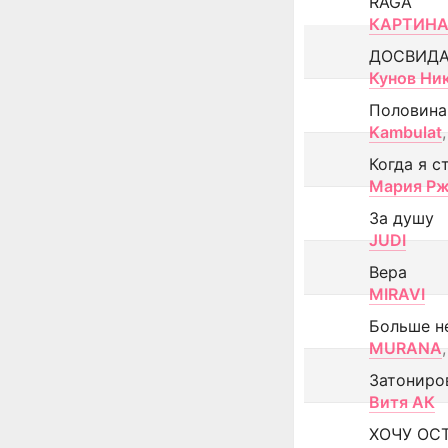
RAGA
КАРТИНА
ДОСВИД
Кунов Ни
Половина
Kambulat
,
Когда я с
Мария Рж
За душу
JUDI
Вера
MIRAVI
Больше н
MURANA
,
Затониро
Витя АК
ХОЧУ ОС