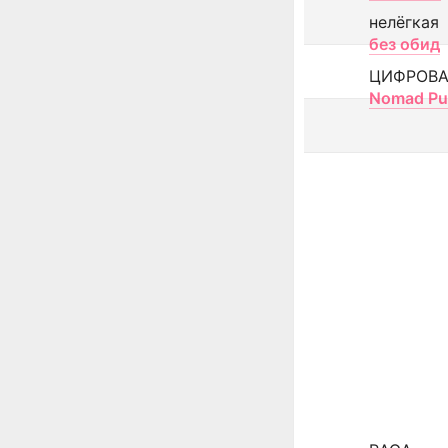
нелёгкая
без обид
ЦИФРОВА
Nomad Pu