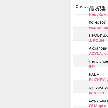
Самые популярн
На своей
КлоуКом
по новой
wastetime
ПРОБИВА
J. ROUH
Акрапови
AQYLA
,
v
Лето с м
IHY
РАДА
BLIZKEY
,
суперспо
пазнякс
Дуракам 
О! Марго