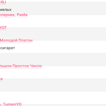
ILI
смелых
оперник
,
Paella
YOT
Молодой Платон
 сигарет
льшое Простое Число
ка
ь
,
TumaniYO