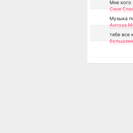
Мне кого
Сеня Сле
Музыка п
Антоха 
тебе все 
большем