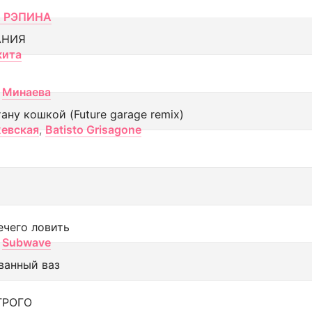
 РЭПИНА
АНИЯ
кита
Минаева
тану кошкой (Future garage remix)
евская
,
Batisto Grisagone
ечего ловить
Subwave
ванный ваз
ТРОГО