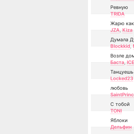
Ревную
TRIDA
Жарю как
JZA
,
Kiza
Думала Д
Blockkid
,
Возле до
Баста
,
IC
Танцуешь
Locked23
любовь
SaintPrin
С тобой
TONI
Яблоки
Дельфин