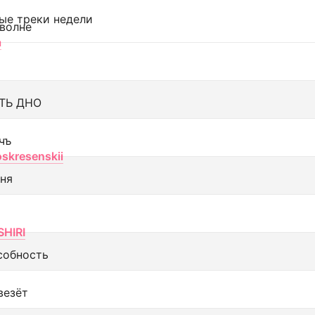
ые треки недели
 волне
а
ТЬ ДНО
чъ
oskresenskii
еня
SHIRI
собность
везёт