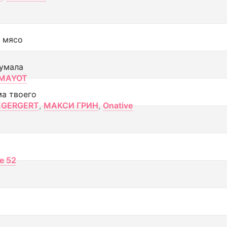
 мясо
умала
MAYOT
ма твоего
EGERGERT
,
МАКСИ ГРИН
,
Onative
ce 52