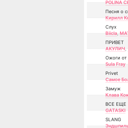
POLINA CH
Песня о 
Кирилл К
Слух
Biicla
,
MA
ПРИВЕТ
АКУЛИЧ
,
Ожоги от
Sula Fray
Privet
Самое Бо
Замуж
Клава Ко
ВСЕ ЕЩЕ
GATASKI
SLANG
Эндшпил