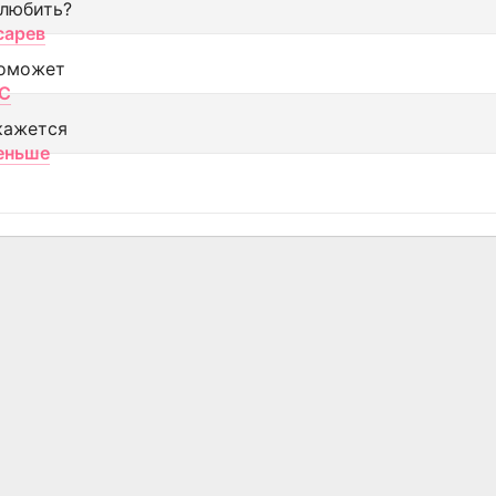
 любить?
сарев
оможет
МС
кажется
еньше