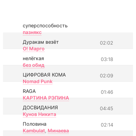
суперспособность
пазнякс
Дуракам везёт
02:02
О! Марго
нелёгкая
03:18
без обид
ЦИФРОВАЯ КОМА
02:09
Nomad Punk
RAGA
01:46
КАРТИНА РЭПИНА
ДОСВИДАНИЯ
04:45
Кунов Никита
Половина
02:14
Kambulat
,
Минаева