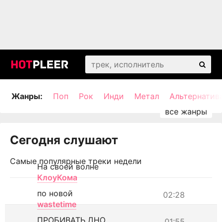
Жанры:
Поп
Рок
Инди
Метал
Альтернатив
Сегодня слушают
Самые популярные треки недели
На своей волне
КлоуКома
по новой
02:28
wastetime
ПРОБИВАТЬ ДНО
01:55