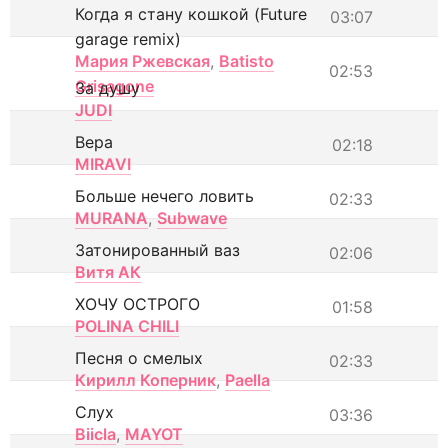
Когда я стану кошкой (Future
03:07
garage remix)
Мария Ржевская
,
Batisto
02:53
Grisagone
За душу
JUDI
Вера
02:18
MIRAVI
Больше нечего ловить
02:33
MURANA
,
Subwave
Затонированный ваз
02:06
Витя АК
ХОЧУ ОСТРОГО
01:58
POLINA CHILI
Песня о смелых
02:33
Кирилл Коперник
,
Paella
Слух
03:36
Biicla
,
MAYOT