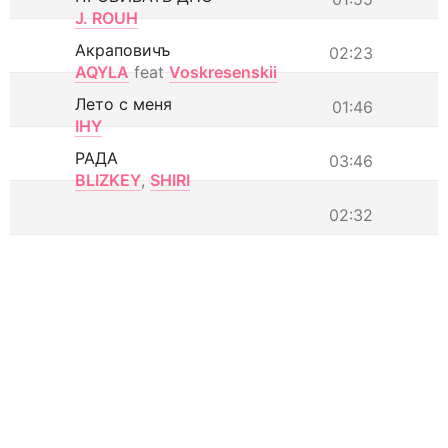
J. ROUH
Акраповичъ
02:23
AQYLA
feat
Voskresenskii
Лето с меня
01:46
IHY
РАДА
03:46
BLIZKEY
,
SHIRI
02:32