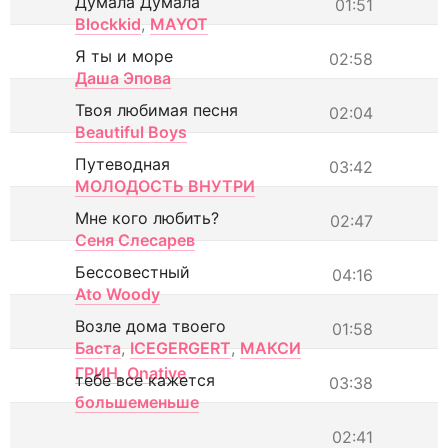
Думала Думала
01:51
Blockkid
,
MAYOT
Я ты и море
02:58
Даша Эпова
Твоя любимая песня
02:04
Beautiful Boys
Путеводная
03:42
МОЛОДОСТЬ ВНУТРИ
Мне кого любить?
02:47
Сеня Слесарев
Бессовестный
04:16
Ato Woody
Возле дома твоего
01:58
Баста
,
ICEGERGERT
,
МАКСИ
ГРИН
,
Onative
тебе все кажется
03:38
большеменьше
02:41