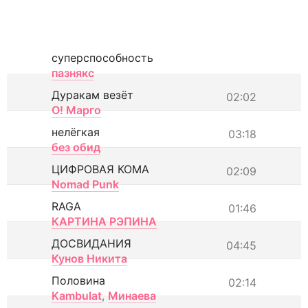
суперспособность
пазнякс
Дуракам везёт
02:02
О! Марго
нелёгкая
03:18
без обид
ЦИФРОВАЯ КОМА
02:09
Nomad Punk
RAGA
01:46
КАРТИНА РЭПИНА
ДОСВИДАНИЯ
04:45
Кунов Никита
Половина
02:14
Kambulat
,
Минаева