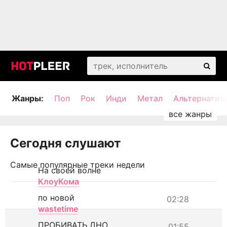
Жанры:
Поп
Рок
Инди
Метал
Альтернатив
Сегодня слушают
Самые популярные треки недели
На своей волне
КлоуКома
по новой
02:28
wastetime
ПРОБИВАТЬ ДНО
01:55