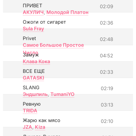
ПРИВЕТ
02:09
АКУЛИЧ
,
Молодой Платон
Ожоги от сигарет
02:36
Sula Fray
Privet
02:48
Самое Большое Простое
Число
Замуж
04:52
Клава Кока
ВСЕ ЕЩЕ
02:33
GATASKI
SLANG
02:19
Эндшпиль
,
TumaniYO
Ревную
03:13
TRIDA
Жарю как мясо
02:10
JZA
,
Kiza