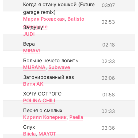
Когда я стану кошкой (Future
03:07
garage remix)
Мария Ржевская
,
Batisto
02:53
Grisagone
За душу
JUDI
Вера
02:18
MIRAVI
Больше нечего ловить
02:33
MURANA
,
Subwave
Затонированный ваз
02:06
Витя АК
ХОЧУ ОСТРОГО
01:58
POLINA CHILI
Песня о смелых
02:33
Кирилл Коперник
,
Paella
Слух
03:36
Biicla
,
MAYOT