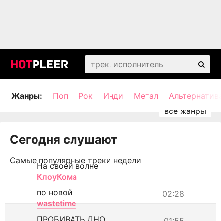
Жанры:
Поп
Рок
Инди
Метал
Альтернатив
Сегодня слушают
Самые популярные треки недели
На своей волне
КлоуКома
по новой
02:28
wastetime
ПРОБИВАТЬ ДНО
01:55