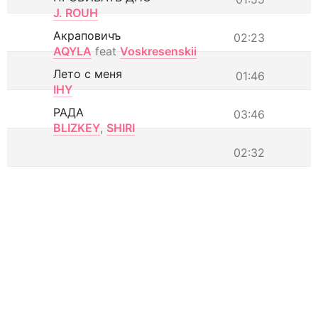
J. ROUH
Акраповичъ
02:23
AQYLA
feat
Voskresenskii
Лето с меня
01:46
IHY
РАДА
03:46
BLIZKEY
,
SHIRI
02:32