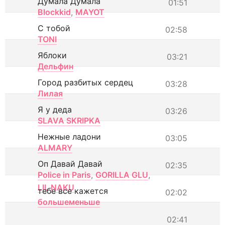
Думала Думала
01:51
Blockkid
,
MAYOT
С тобой
02:58
TONI
Яблоки
03:21
Дельфин
Город разбитых сердец
03:28
Лилая
Я у деда
03:26
SLAVA SKRIPKA
Нежные ладони
03:05
ALMARY
Оп Давай Давай
02:35
Police in Paris
,
GORILLA GLU
,
LIL NAKU
тебе все кажется
02:02
большеменьше
02:41