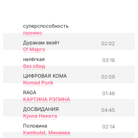
суперспособность
пазнякс
Дуракам везёт
02:02
О! Марго
нелёгкая
03:18
без обид
ЦИФРОВАЯ КОМА
02:09
Nomad Punk
RAGA
01:46
КАРТИНА РЭПИНА
ДОСВИДАНИЯ
04:45
Кунов Никита
Половина
02:14
Kambulat
,
Минаева