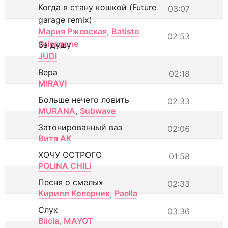
Когда я стану кошкой (Future
03:07
garage remix)
Мария Ржевская
,
Batisto
02:53
Grisagone
За душу
JUDI
Вера
02:18
MIRAVI
Больше нечего ловить
02:33
MURANA
,
Subwave
Затонированный ваз
02:06
Витя АК
ХОЧУ ОСТРОГО
01:58
POLINA CHILI
Песня о смелых
02:33
Кирилл Коперник
,
Paella
Слух
03:36
Biicla
,
MAYOT