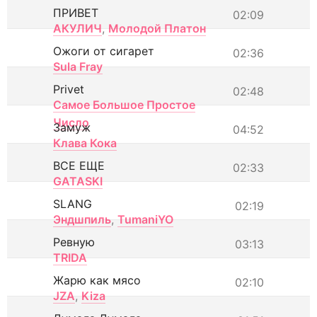
ПРИВЕТ
02:09
АКУЛИЧ
,
Молодой Платон
Ожоги от сигарет
02:36
Sula Fray
Privet
02:48
Самое Большое Простое
Число
Замуж
04:52
Клава Кока
ВСЕ ЕЩЕ
02:33
GATASKI
SLANG
02:19
Эндшпиль
,
TumaniYO
Ревную
03:13
TRIDA
Жарю как мясо
02:10
JZA
,
Kiza