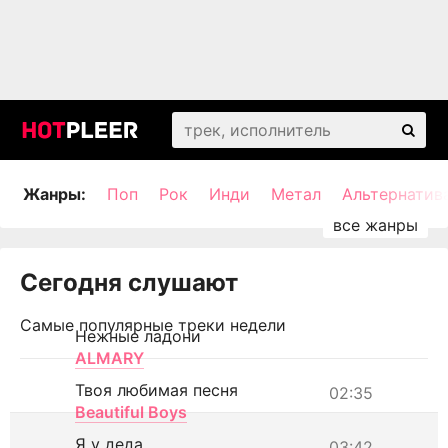
Жанры:
Поп
Рок
Инди
Метал
Альтернатив
Сегодня слушают
Самые популярные треки недели
Нежные ладони
ALMARY
Твоя любимая песня
02:35
Beautiful Boys
Я у деда
03:42