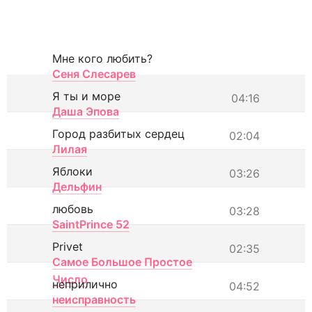
Мне кого любить?
Сеня Слесарев
Я ты и море
04:16
Даша Эпова
Город разбитых сердец
02:04
Лилая
Яблоки
03:26
Дельфин
любовь
03:28
SaintPrince 52
Privet
02:35
Самое Большое Простое
Число
неприлично
04:52
неисправность