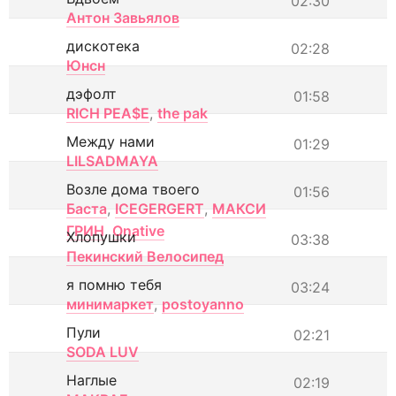
02:30
Антон Завьялов
дискотека
02:28
Юнсн
дэфолт
01:58
RICH PEA$E
,
the pak
Между нами
01:29
LILSADMAYA
Возле дома твоего
01:56
Баста
,
ICEGERGERT
,
МАКСИ
ГРИН
,
Onative
Хлопушки
03:38
Пекинский Велосипед
я помню тебя
03:24
минимаркет
,
postoyanno
Пули
02:21
SODA LUV
Наглые
02:19