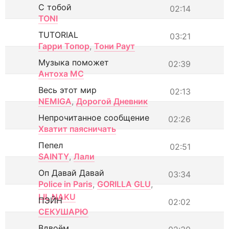
С тобой
02:14
TONI
TUTORIAL
03:21
Гарри Топор
,
Тони Раут
Музыка поможет
02:39
Антоха МС
Весь этот мир
02:13
NEMIGA
,
Дорогой Дневник
Непрочитанное сообщение
02:26
Хватит паясничать
Пепел
02:51
SAINTY
,
Лали
Оп Давай Давай
03:34
Police in Paris
,
GORILLA GLU
,
LIL NAKU
ПЭЙН
02:02
СЕКУШАРЮ
Вдвоём