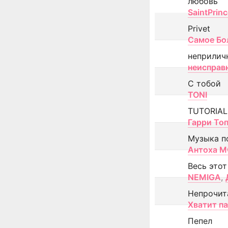
любовь
SaintPrin
Privet
Самое Бо
неприлич
неисправ
С тобой
TONI
TUTORIAL
Гарри То
Музыка п
Антоха 
Весь этот
NEMIGA
,
Непрочит
Хватит п
Пепел