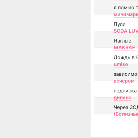
я помню 
минимар
Пули
SODA LU
Наглые
MAKRAE
Дождь в 
umiso
зависимо
вечером
подписка
дипинс
Через ЗС
(Богемны