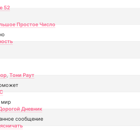
ce 52
льшое Простое Число
но
ность
пор
,
Тони Раут
оможет
МС
 мир
Дорогой Дневник
анное сообщение
аясничать