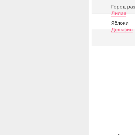
Город ра
Лилая
Яблоки
Дельфин