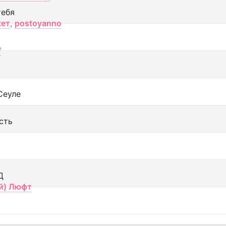
тебя
кет
,
postoyanno
V
Сеуле
сть
Д
й) Люфт