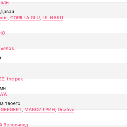
Лали
 Давай
aris
,
GORILLA GLU
,
LIL NAKU
РЮ
вьялов
а
$E
,
the pak
ами
AYA
ма твоего
EGERGERT
,
МАКСИ ГРИН
,
Onative
й Велосипед