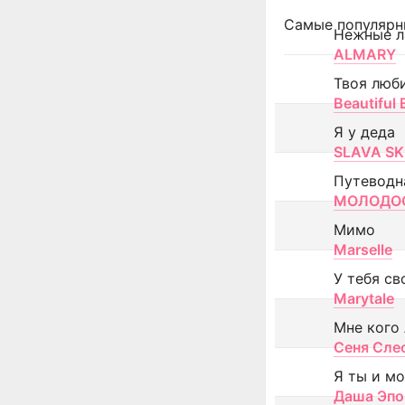
Самые популярн
Нежные л
ALMARY
Твоя люб
Beautiful
Я у деда
SLAVA SK
Путеводн
МОЛОДОС
Мимо
Marselle
У тебя св
Marytale
Мне кого
Сеня Сле
Я ты и м
Даша Эпо