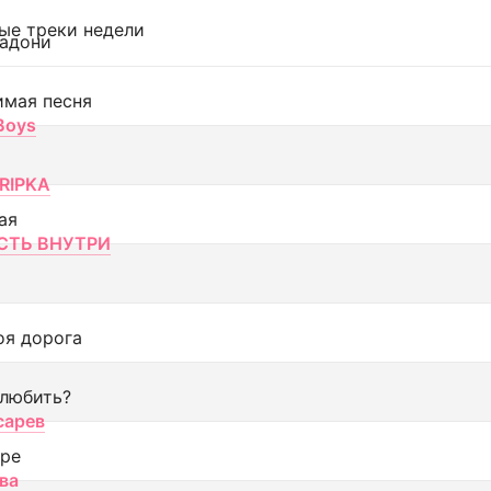
ые треки недели
адони
имая песня
 Boys
RIPKA
ая
ТЬ ВНУТРИ
оя дорога
 любить?
сарев
оре
ва