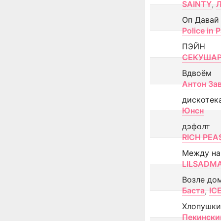
SAINTY
,
Оп Давай
Police in P
ПЭЙН
СЕКУША
Вдвоём
Антон За
дискотек
Юнсн
дэфолт
RICH PEA
Между н
LILSADM
Возле до
Баста
,
IC
Хлопушки
Пекински