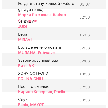
Когда я стану кошкой (Future
03:07
garage remix)
Мария Ржевская
,
Batisto
02:53
Grisagone
За душу
JUDI
Вера
02:18
MIRAVI
Больше нечего ловить
02:33
MURANA
,
Subwave
Затонированный ваз
02:06
Витя АК
ХОЧУ ОСТРОГО
01:58
POLINA CHILI
Песня о смелых
02:33
Кирилл Коперник
,
Paella
Слух
03:36
Biicla
,
MAYOT