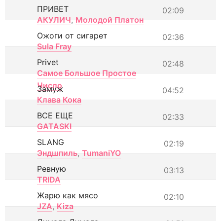
ПРИВЕТ
02:09
АКУЛИЧ
,
Молодой Платон
Ожоги от сигарет
02:36
Sula Fray
Privet
02:48
Самое Большое Простое
Число
Замуж
04:52
Клава Кока
ВСЕ ЕЩЕ
02:33
GATASKI
SLANG
02:19
Эндшпиль
,
TumaniYO
Ревную
03:13
TRIDA
Жарю как мясо
02:10
JZA
,
Kiza