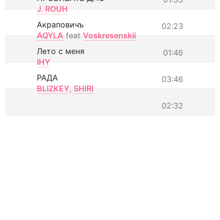
J. ROUH
Акраповичъ
02:23
AQYLA
feat
Voskresenskii
Лето с меня
01:46
IHY
РАДА
03:46
BLIZKEY
,
SHIRI
02:32