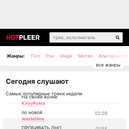
Жанры:
Поп
Рок
Инди
Метал
Альтернатив
Сегодня слушают
Самые популярные треки недели
На своей волне
КлоуКома
по новой
02:28
wastetime
ПРОБИВАТЬ ДНО
01:55