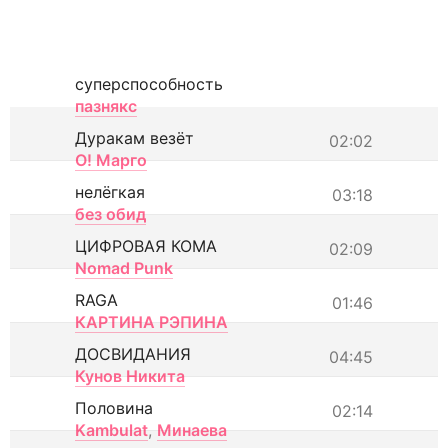
суперспособность
пазнякс
Дуракам везёт
02:02
О! Марго
нелёгкая
03:18
без обид
ЦИФРОВАЯ КОМА
02:09
Nomad Punk
RAGA
01:46
КАРТИНА РЭПИНА
ДОСВИДАНИЯ
04:45
Кунов Никита
Половина
02:14
Kambulat
,
Минаева