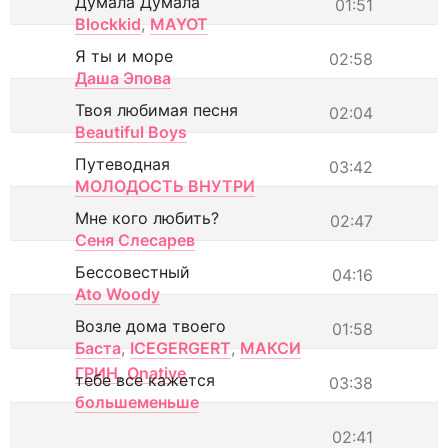
Думала Думала
01:51
Blockkid
,
MAYOT
Я ты и море
02:58
Даша Эпова
Твоя любимая песня
02:04
Beautiful Boys
Путеводная
03:42
МОЛОДОСТЬ ВНУТРИ
Мне кого любить?
02:47
Сеня Слесарев
Бессовестный
04:16
Ato Woody
Возле дома твоего
01:58
Баста
,
ICEGERGERT
,
МАКСИ
ГРИН
,
Onative
тебе все кажется
03:38
большеменьше
02:41