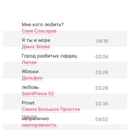
Мне кого любить?
Сеня Слесарев
Я ты и море
04:16
Даша Эпова
Город разбитых сердец
02:04
Лилая
Яблоки
03:26
Дельфин
любовь
03:28
SaintPrince 52
Privet
02:35
Самое Большое Простое
Число
неприлично
04:52
неисправность