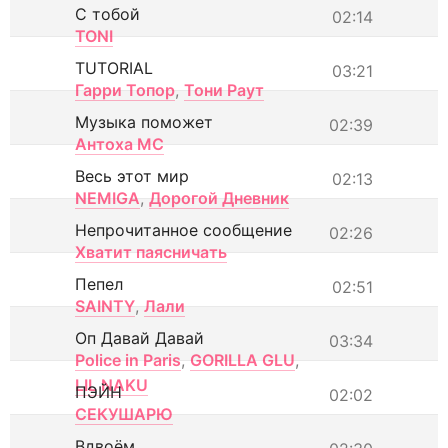
С тобой
02:14
TONI
TUTORIAL
03:21
Гарри Топор
,
Тони Раут
Музыка поможет
02:39
Антоха МС
Весь этот мир
02:13
NEMIGA
,
Дорогой Дневник
Непрочитанное сообщение
02:26
Хватит паясничать
Пепел
02:51
SAINTY
,
Лали
Оп Давай Давай
03:34
Police in Paris
,
GORILLA GLU
,
LIL NAKU
ПЭЙН
02:02
СЕКУШАРЮ
Вдвоём