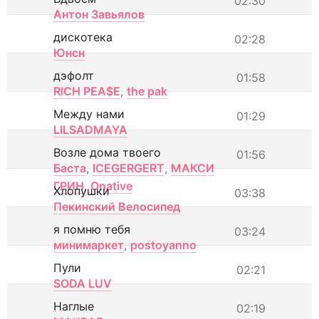
02:30
Антон Завьялов
дискотека
02:28
Юнсн
дэфолт
01:58
RICH PEA$E
,
the pak
Между нами
01:29
LILSADMAYA
Возле дома твоего
01:56
Баста
,
ICEGERGERT
,
МАКСИ
ГРИН
,
Onative
Хлопушки
03:38
Пекинский Велосипед
я помню тебя
03:24
минимаркет
,
postoyanno
Пули
02:21
SODA LUV
Наглые
02:19