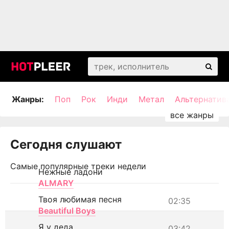
Жанры:
Поп
Рок
Инди
Метал
Альтернатив
Сегодня слушают
Самые популярные треки недели
Нежные ладони
ALMARY
Твоя любимая песня
02:35
Beautiful Boys
Я у деда
03:42