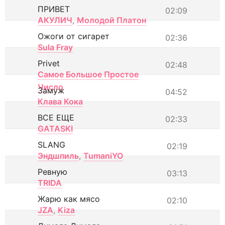
ПРИВЕТ
02:09
АКУЛИЧ
,
Молодой Платон
Ожоги от сигарет
02:36
Sula Fray
Privet
02:48
Самое Большое Простое
Число
Замуж
04:52
Клава Кока
ВСЕ ЕЩЕ
02:33
GATASKI
SLANG
02:19
Эндшпиль
,
TumaniYO
Ревную
03:13
TRIDA
Жарю как мясо
02:10
JZA
,
Kiza