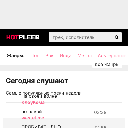
Жанры:
Поп
Рок
Инди
Метал
Альтернатив
Сегодня слушают
Самые популярные треки недели
На своей волне
КлоуКома
по новой
02:28
wastetime
ПРОБИВАТЬ ДНО
01:55