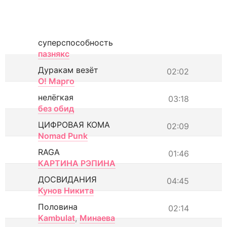
суперспособность
пазнякс
Дуракам везёт
02:02
О! Марго
нелёгкая
03:18
без обид
ЦИФРОВАЯ КОМА
02:09
Nomad Punk
RAGA
01:46
КАРТИНА РЭПИНА
ДОСВИДАНИЯ
04:45
Кунов Никита
Половина
02:14
Kambulat
,
Минаева