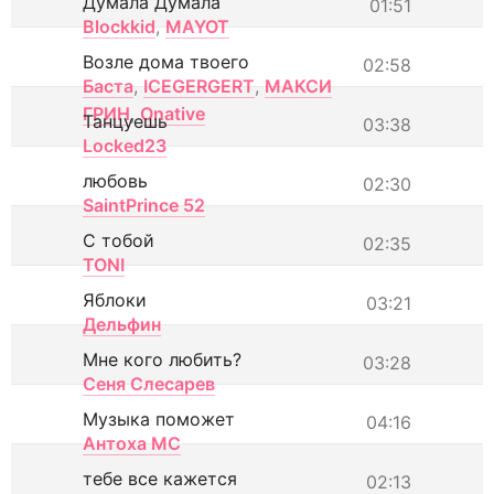
Думала Думала
01:51
Blockkid
,
MAYOT
Возле дома твоего
02:58
Баста
,
ICEGERGERT
,
МАКСИ
ГРИН
,
Onative
Танцуешь
03:38
Locked23
любовь
02:30
SaintPrince 52
С тобой
02:35
TONI
Яблоки
03:21
Дельфин
Мне кого любить?
03:28
Сеня Слесарев
Музыка поможет
04:16
Антоха МС
тебе все кажется
02:13