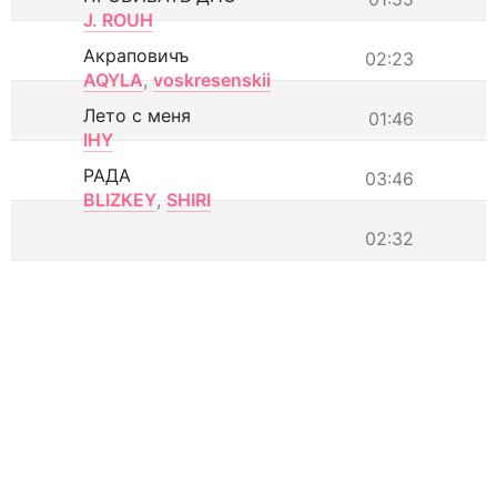
J. ROUH
Акраповичъ
02:23
AQYLA
,
voskresenskii
Лето с меня
01:46
IHY
РАДА
03:46
BLIZKEY
,
SHIRI
02:32