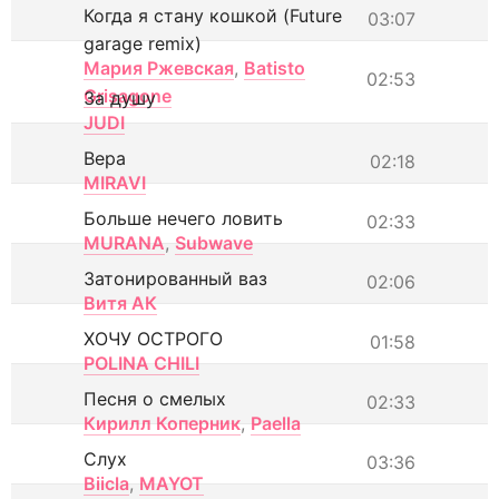
Когда я стану кошкой (Future
03:07
garage remix)
Мария Ржевская
,
Batisto
02:53
Grisagone
За душу
JUDI
Вера
02:18
MIRAVI
Больше нечего ловить
02:33
MURANA
,
Subwave
Затонированный ваз
02:06
Витя АК
ХОЧУ ОСТРОГО
01:58
POLINA CHILI
Песня о смелых
02:33
Кирилл Коперник
,
Paella
Слух
03:36
Biicla
,
MAYOT