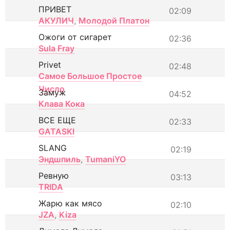
ПРИВЕТ
02:09
АКУЛИЧ
,
Молодой Платон
Ожоги от сигарет
02:36
Sula Fray
Privet
02:48
Самое Большое Простое
Число
Замуж
04:52
Клава Кока
ВСЕ ЕЩЕ
02:33
GATASKI
SLANG
02:19
Эндшпиль
,
TumaniYO
Ревную
03:13
TRIDA
Жарю как мясо
02:10
JZA
,
Kiza