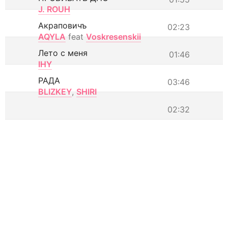
J. ROUH
Акраповичъ
02:23
AQYLA
feat
Voskresenskii
Лето с меня
01:46
IHY
РАДА
03:46
BLIZKEY
,
SHIRI
02:32