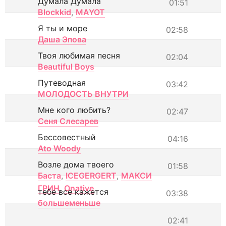
Думала Думала
01:51
Blockkid
,
MAYOT
Я ты и море
02:58
Даша Эпова
Твоя любимая песня
02:04
Beautiful Boys
Путеводная
03:42
МОЛОДОСТЬ ВНУТРИ
Мне кого любить?
02:47
Сеня Слесарев
Бессовестный
04:16
Ato Woody
Возле дома твоего
01:58
Баста
,
ICEGERGERT
,
МАКСИ
ГРИН
,
Onative
тебе все кажется
03:38
большеменьше
02:41