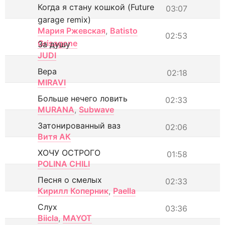
Когда я стану кошкой (Future
03:07
garage remix)
Мария Ржевская
,
Batisto
02:53
Grisagone
За душу
JUDI
Вера
02:18
MIRAVI
Больше нечего ловить
02:33
MURANA
,
Subwave
Затонированный ваз
02:06
Витя АК
ХОЧУ ОСТРОГО
01:58
POLINA CHILI
Песня о смелых
02:33
Кирилл Коперник
,
Paella
Слух
03:36
Biicla
,
MAYOT