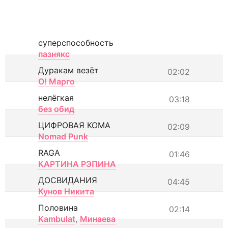
суперспособность
пазнякс
Дуракам везёт
02:02
О! Марго
нелёгкая
03:18
без обид
ЦИФРОВАЯ КОМА
02:09
Nomad Punk
RAGA
01:46
КАРТИНА РЭПИНА
ДОСВИДАНИЯ
04:45
Кунов Никита
Половина
02:14
Kambulat
,
Минаева