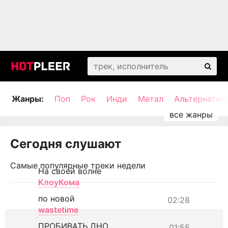
Жанры:
Поп
Рок
Инди
Метал
Альтернатив
Сегодня слушают
Самые популярные треки недели
На своей волне
КлоуКома
по новой
02:28
wastetime
ПРОБИВАТЬ ДНО
01:55