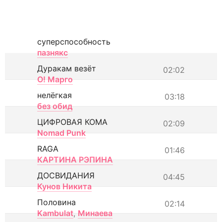
суперспособность
пазнякс
Дуракам везёт
02:02
О! Марго
нелёгкая
03:18
без обид
ЦИФРОВАЯ КОМА
02:09
Nomad Punk
RAGA
01:46
КАРТИНА РЭПИНА
ДОСВИДАНИЯ
04:45
Кунов Никита
Половина
02:14
Kambulat
,
Минаева