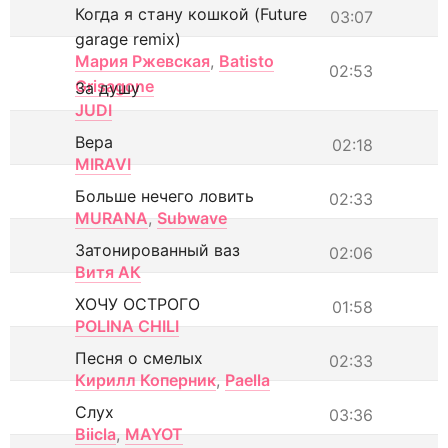
Когда я стану кошкой (Future
03:07
garage remix)
Мария Ржевская
,
Batisto
02:53
Grisagone
За душу
JUDI
Вера
02:18
MIRAVI
Больше нечего ловить
02:33
MURANA
,
Subwave
Затонированный ваз
02:06
Витя АК
ХОЧУ ОСТРОГО
01:58
POLINA CHILI
Песня о смелых
02:33
Кирилл Коперник
,
Paella
Слух
03:36
Biicla
,
MAYOT