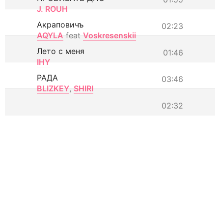
J. ROUH
Акраповичъ
02:23
AQYLA
feat
Voskresenskii
Лето с меня
01:46
IHY
РАДА
03:46
BLIZKEY
,
SHIRI
02:32