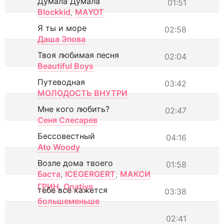
Думала Думала
01:51
Blockkid
,
MAYOT
Я ты и море
02:58
Даша Эпова
Твоя любимая песня
02:04
Beautiful Boys
Путеводная
03:42
МОЛОДОСТЬ ВНУТРИ
Мне кого любить?
02:47
Сеня Слесарев
Бессовестный
04:16
Ato Woody
Возле дома твоего
01:58
Баста
,
ICEGERGERT
,
МАКСИ
ГРИН
,
Onative
тебе все кажется
03:38
большеменьше
02:41