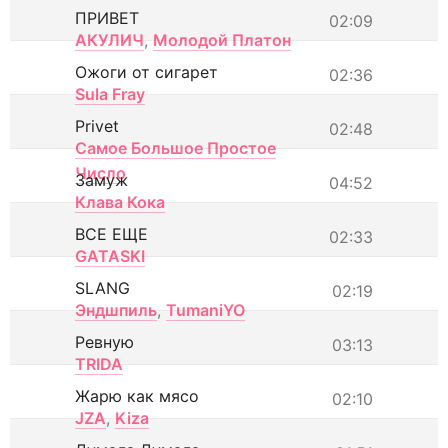
ПРИВЕТ
02:09
АКУЛИЧ
,
Молодой Платон
Ожоги от сигарет
02:36
Sula Fray
Privet
02:48
Самое Большое Простое
Число
Замуж
04:52
Клава Кока
ВСЕ ЕЩЕ
02:33
GATASKI
SLANG
02:19
Эндшпиль
,
TumaniYO
Ревную
03:13
TRIDA
Жарю как мясо
02:10
JZA
,
Kiza