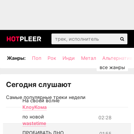
Жанры:
Поп
Рок
Инди
Метал
Альтернатив
Сегодня слушают
Самые популярные треки недели
На своей волне
КлоуКома
по новой
02:28
wastetime
ПРОБИВАТЬ ДНО
01:55