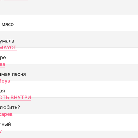
 мясо
умала
MAYOT
оре
ва
имая песня
 Boys
ая
ТЬ ВНУТРИ
 любить?
сарев
тный
y