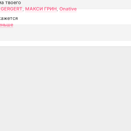
ма твоего
EGERGERT
,
МАКСИ ГРИН
,
Onative
кажется
еньше