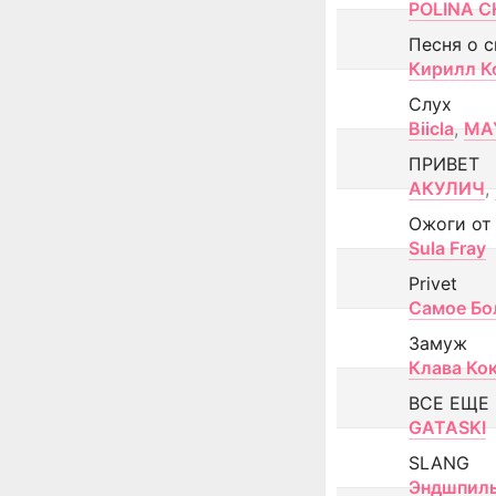
POLINA CH
Песня о 
Кирилл К
Слух
Biicla
,
MA
ПРИВЕТ
АКУЛИЧ
,
Ожоги от
Sula Fray
Privet
Самое Бо
Замуж
Клава Ко
ВСЕ ЕЩЕ
GATASKI
SLANG
Эндшпил