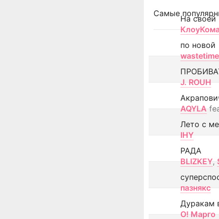
Самые популярн
На своей
КлоуКом
по новой
wastetime
ПРОБИВА
J. ROUH
Акрапови
AQYLA
fe
Лето с м
IHY
РАДА
BLIZKEY
,
суперспо
пазнякс
Дуракам 
О! Марго