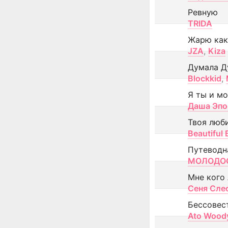
Ревную
TRIDA
Жарю как
JZA
,
Kiza
Думала Д
Blockkid
,
Я ты и м
Даша Эпо
Твоя люб
Beautiful
Путеводн
МОЛОДОС
Мне кого
Сеня Сле
Бессовес
Ato Wood