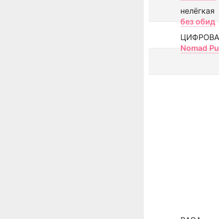
нелёгкая
без обид
ЦИФРОВА
Nomad Pu