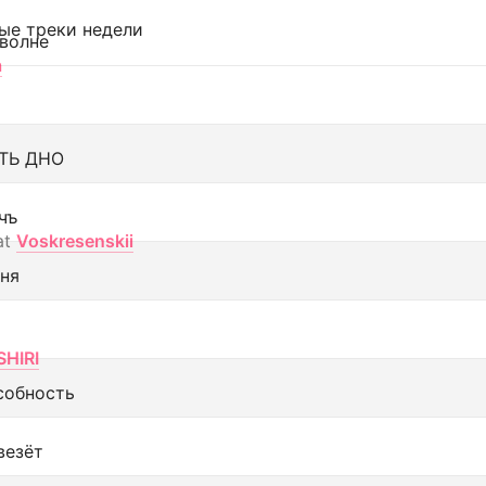
ые треки недели
 волне
а
ТЬ ДНО
чъ
at
Voskresenskii
еня
SHIRI
собность
везёт