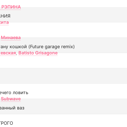
 РЭПИНА
АНИЯ
кита
Минаева
тану кошкой (Future garage remix)
евская
,
Batisto Grisagone
ечего ловить
Subwave
ванный ваз
ТРОГО