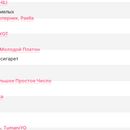
ILI
смелых
оперник
,
Paella
YOT
Молодой Платон
 сигарет
льшое Простое Число
ка
ь
,
TumaniYO