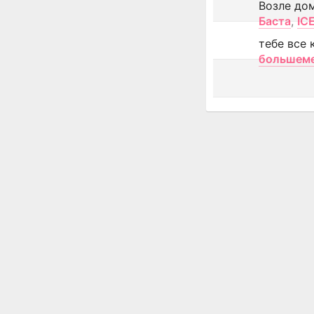
Возле до
Баста
,
IC
тебе все 
большем