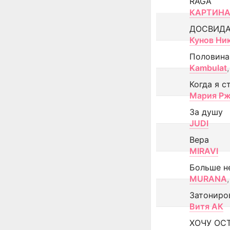
RAGA
КАРТИНА
ДОСВИД
Кунов Ни
Половина
Kambulat
,
Когда я с
Мария Рж
За душу
JUDI
Вера
MIRAVI
Больше н
MURANA
,
Затониро
Витя АК
ХОЧУ ОС