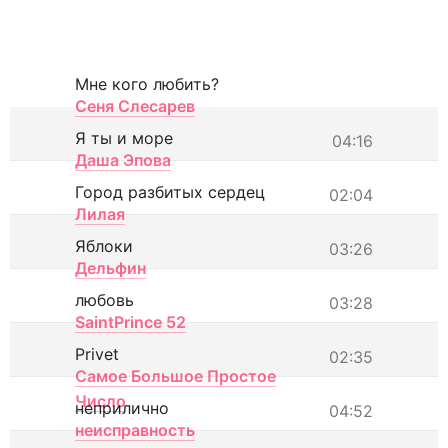
Мне кого любить?
Сеня Слесарев
Я ты и море
04:16
Даша Эпова
Город разбитых сердец
02:04
Лилая
Яблоки
03:26
Дельфин
любовь
03:28
SaintPrince 52
Privet
02:35
Самое Большое Простое
Число
неприлично
04:52
неисправность