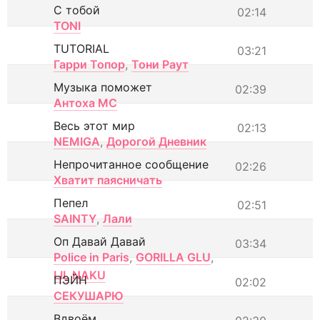
С тобой
02:14
TONI
TUTORIAL
03:21
Гарри Топор
,
Тони Раут
Музыка поможет
02:39
Антоха МС
Весь этот мир
02:13
NEMIGA
,
Дорогой Дневник
Непрочитанное сообщение
02:26
Хватит паясничать
Пепел
02:51
SAINTY
,
Лали
Оп Давай Давай
03:34
Police in Paris
,
GORILLA GLU
,
LIL NAKU
ПЭЙН
02:02
СЕКУШАРЮ
Вдвоём