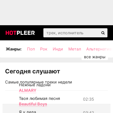
Жанры:
Поп
Рок
Инди
Метал
Альтернатив
Сегодня слушают
Самые популярные треки недели
Нежные ладони
ALMARY
Твоя любимая песня
02:35
Beautiful Boys
Я у деда
03:42