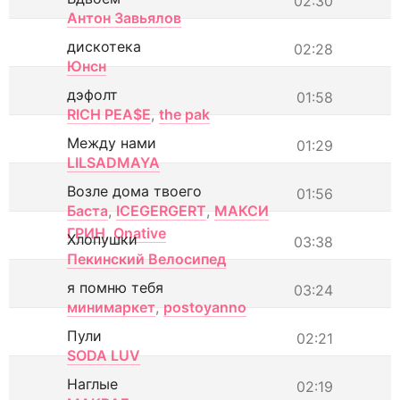
02:30
Антон Завьялов
дискотека
02:28
Юнсн
дэфолт
01:58
RICH PEA$E
,
the pak
Между нами
01:29
LILSADMAYA
Возле дома твоего
01:56
Баста
,
ICEGERGERT
,
МАКСИ
ГРИН
,
Onative
Хлопушки
03:38
Пекинский Велосипед
я помню тебя
03:24
минимаркет
,
postoyanno
Пули
02:21
SODA LUV
Наглые
02:19