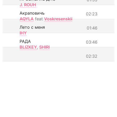
J. ROUH
Акраповичъ
02:23
AQYLA
feat
Voskresenskii
Лето с меня
01:46
IHY
РАДА
03:46
BLIZKEY
,
SHIRI
02:32