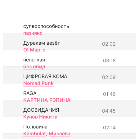
суперспособность
пазнякс
Дуракам везёт
02:02
О! Марго
нелёгкая
03:18
без обид
ЦИФРОВАЯ КОМА
02:09
Nomad Punk
RAGA
01:46
КАРТИНА РЭПИНА
ДОСВИДАНИЯ
04:45
Кунов Никита
Половина
02:14
Kambulat
,
Минаева