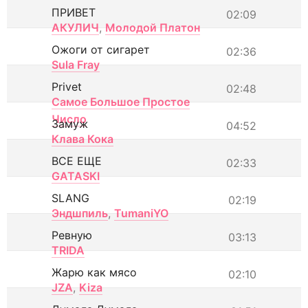
ПРИВЕТ
02:09
АКУЛИЧ
,
Молодой Платон
Ожоги от сигарет
02:36
Sula Fray
Privet
02:48
Самое Большое Простое
Число
Замуж
04:52
Клава Кока
ВСЕ ЕЩЕ
02:33
GATASKI
SLANG
02:19
Эндшпиль
,
TumaniYO
Ревную
03:13
TRIDA
Жарю как мясо
02:10
JZA
,
Kiza