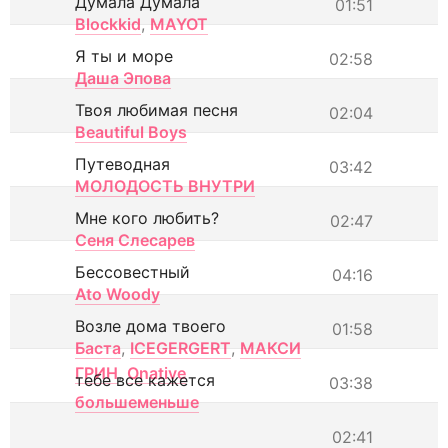
Думала Думала
01:51
Blockkid
,
MAYOT
Я ты и море
02:58
Даша Эпова
Твоя любимая песня
02:04
Beautiful Boys
Путеводная
03:42
МОЛОДОСТЬ ВНУТРИ
Мне кого любить?
02:47
Сеня Слесарев
Бессовестный
04:16
Ato Woody
Возле дома твоего
01:58
Баста
,
ICEGERGERT
,
МАКСИ
ГРИН
,
Onative
тебе все кажется
03:38
большеменьше
02:41