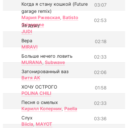
Когда я стану кошкой (Future
03:07
garage remix)
Мария Ржевская
,
Batisto
02:53
Grisagone
За душу
JUDI
Вера
02:18
MIRAVI
Больше нечего ловить
02:33
MURANA
,
Subwave
Затонированный ваз
02:06
Витя АК
ХОЧУ ОСТРОГО
01:58
POLINA CHILI
Песня о смелых
02:33
Кирилл Коперник
,
Paella
Слух
03:36
Biicla
,
MAYOT