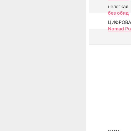
нелёгкая
без обид
ЦИФРОВА
Nomad Pu