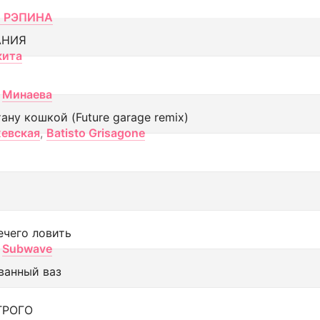
 РЭПИНА
АНИЯ
кита
Минаева
тану кошкой (Future garage remix)
евская
,
Batisto Grisagone
ечего ловить
Subwave
ванный ваз
ТРОГО