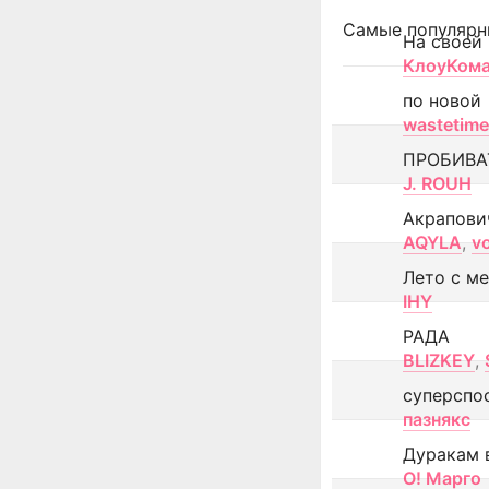
Самые популярн
На своей
КлоуКом
по новой
wastetime
ПРОБИВА
J. ROUH
Акрапови
AQYLA
,
v
Лето с м
IHY
РАДА
BLIZKEY
,
суперспо
пазнякс
Дуракам 
О! Марго