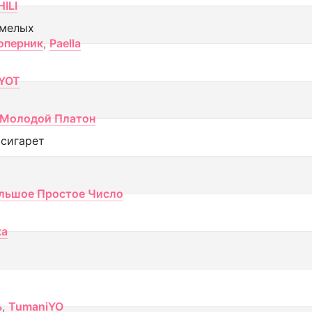
ILI
смелых
оперник
,
Paella
YOT
Молодой Платон
 сигарет
льшое Простое Число
ка
ь
,
TumaniYO