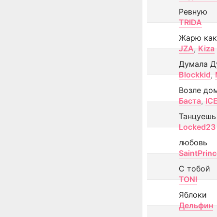
Ревную
TRIDA
Жарю как
JZA
,
Kiza
Думала Д
Blockkid
,
Возле до
Баста
,
IC
Танцуешь
Locked23
любовь
SaintPrin
С тобой
TONI
Яблоки
Дельфин