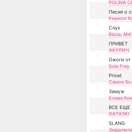
POLINA CH
Песня о 
Кирилл К
Слух
Biicla
,
MA
ПРИВЕТ
АКУЛИЧ
,
Ожоги от
Sula Fray
Privet
Самое Бо
Замуж
Клава Ко
ВСЕ ЕЩЕ
GATASKI
SLANG
Эндшпил