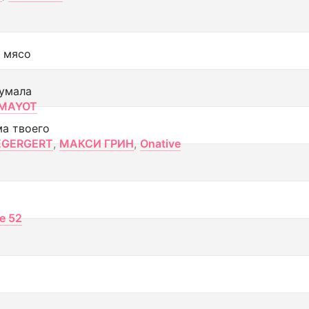
 мясо
умала
MAYOT
ма твоего
EGERGERT
,
МАКСИ ГРИН
,
Onative
ce 52