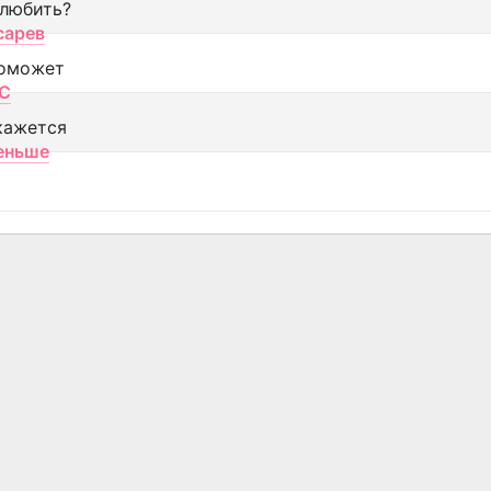
 любить?
сарев
оможет
МС
кажется
еньше