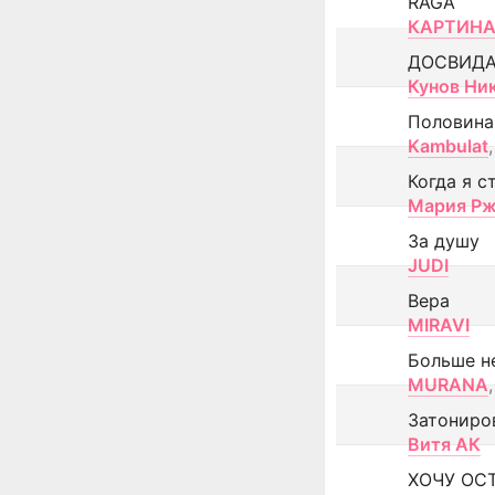
RAGA
КАРТИНА
ДОСВИД
Кунов Ни
Половина
Kambulat
,
Когда я с
Мария Рж
За душу
JUDI
Вера
MIRAVI
Больше н
MURANA
,
Затониро
Витя АК
ХОЧУ ОС