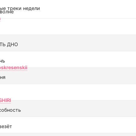
ые треки недели
 волне
а
ТЬ ДНО
чъ
oskresenskii
еня
SHIRI
собность
везёт