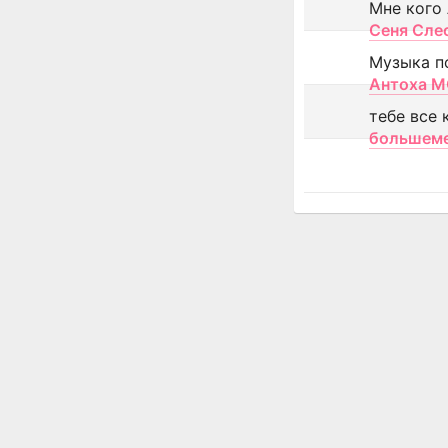
Мне кого
Сеня Сле
Музыка п
Антоха 
тебе все 
большем