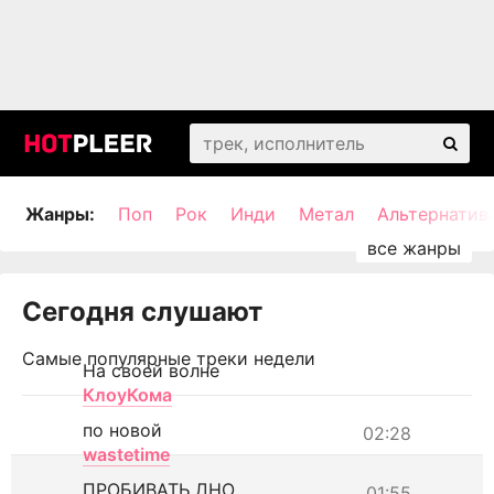
Жанры:
Поп
Рок
Инди
Метал
Альтернатив
Сегодня слушают
Самые популярные треки недели
На своей волне
КлоуКома
по новой
02:28
wastetime
ПРОБИВАТЬ ДНО
01:55