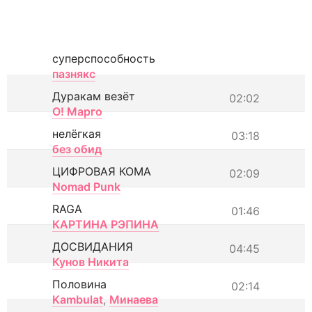
суперспособность
пазнякс
Дуракам везёт
02:02
О! Марго
нелёгкая
03:18
без обид
ЦИФРОВАЯ КОМА
02:09
Nomad Punk
RAGA
01:46
КАРТИНА РЭПИНА
ДОСВИДАНИЯ
04:45
Кунов Никита
Половина
02:14
Kambulat
,
Минаева