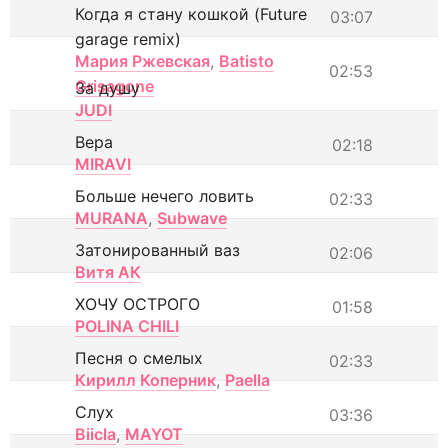
Когда я стану кошкой (Future
03:07
garage remix)
Мария Ржевская
,
Batisto
02:53
Grisagone
За душу
JUDI
Вера
02:18
MIRAVI
Больше нечего ловить
02:33
MURANA
,
Subwave
Затонированный ваз
02:06
Витя АК
ХОЧУ ОСТРОГО
01:58
POLINA CHILI
Песня о смелых
02:33
Кирилл Коперник
,
Paella
Слух
03:36
Biicla
,
MAYOT