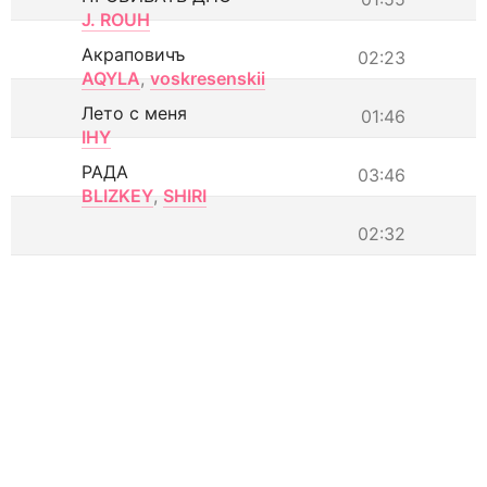
J. ROUH
Акраповичъ
02:23
AQYLA
,
voskresenskii
Лето с меня
01:46
IHY
РАДА
03:46
BLIZKEY
,
SHIRI
02:32