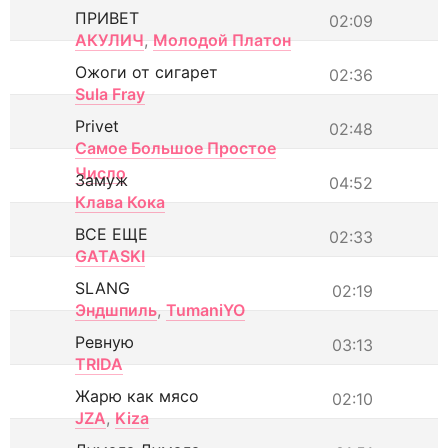
ПРИВЕТ
02:09
АКУЛИЧ
,
Молодой Платон
Ожоги от сигарет
02:36
Sula Fray
Privet
02:48
Самое Большое Простое
Число
Замуж
04:52
Клава Кока
ВСЕ ЕЩЕ
02:33
GATASKI
SLANG
02:19
Эндшпиль
,
TumaniYO
Ревную
03:13
TRIDA
Жарю как мясо
02:10
JZA
,
Kiza