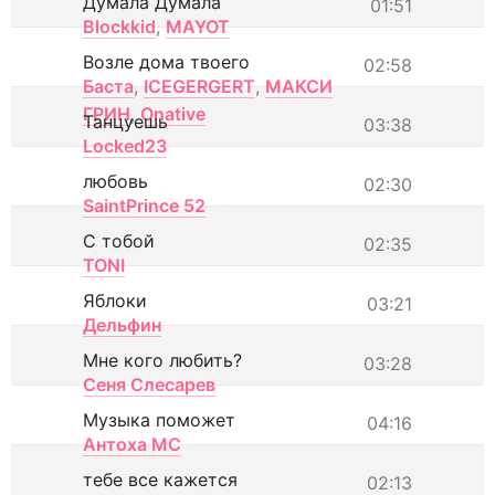
Думала Думала
01:51
Blockkid
,
MAYOT
Возле дома твоего
02:58
Баста
,
ICEGERGERT
,
МАКСИ
ГРИН
,
Onative
Танцуешь
03:38
Locked23
любовь
02:30
SaintPrince 52
С тобой
02:35
TONI
Яблоки
03:21
Дельфин
Мне кого любить?
03:28
Сеня Слесарев
Музыка поможет
04:16
Антоха МС
тебе все кажется
02:13