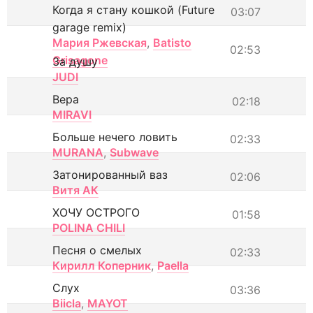
Когда я стану кошкой (Future
03:07
garage remix)
Мария Ржевская
,
Batisto
02:53
Grisagone
За душу
JUDI
Вера
02:18
MIRAVI
Больше нечего ловить
02:33
MURANA
,
Subwave
Затонированный ваз
02:06
Витя АК
ХОЧУ ОСТРОГО
01:58
POLINA CHILI
Песня о смелых
02:33
Кирилл Коперник
,
Paella
Слух
03:36
Biicla
,
MAYOT