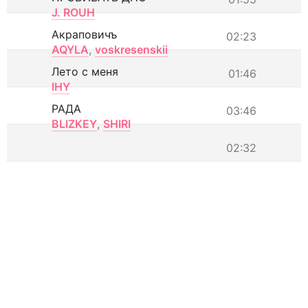
J. ROUH
Акраповичъ
02:23
AQYLA
,
voskresenskii
Лето с меня
01:46
IHY
РАДА
03:46
BLIZKEY
,
SHIRI
02:32