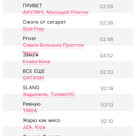
ПРИВЕТ
02:09
АКУЛИЧ
,
Молодой Платон
Ожоги от сигарет
02:36
Sula Fray
Privet
02:48
Самое Большое Простое
Число
Замуж
04:52
Клава Кока
ВСЕ ЕЩЕ
02:33
GATASKI
SLANG
02:19
Эндшпиль
,
TumaniYO
Ревную
03:13
TRIDA
Жарю как мясо
02:10
JZA
,
Kiza