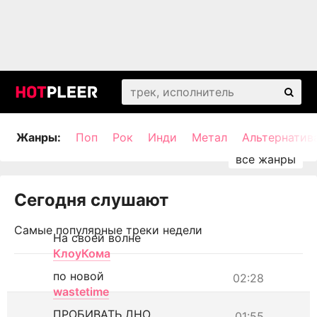
Жанры:
Поп
Рок
Инди
Метал
Альтернатив
Сегодня слушают
Самые популярные треки недели
На своей волне
КлоуКома
по новой
02:28
wastetime
ПРОБИВАТЬ ДНО
01:55