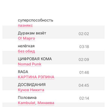
суперспособность
пазнякс
Дуракам везёт
02:02
О! Марго
нелёгкая
03:18
без обид
ЦИФРОВАЯ КОМА
02:09
Nomad Punk
RAGA
01:46
КАРТИНА РЭПИНА
ДОСВИДАНИЯ
04:45
Кунов Никита
Половина
02:14
Kambulat
,
Минаева