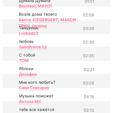
Думала Думала
01:51
Blockkid
,
MAYOT
Возле дома твоего
02:58
Баста
,
ICEGERGERT
,
МАКСИ
ГРИН
,
Onative
Танцуешь
03:38
Locked23
любовь
02:30
SaintPrince 52
С тобой
02:35
TONI
Яблоки
03:21
Дельфин
Мне кого любить?
03:28
Сеня Слесарев
Музыка поможет
04:16
Антоха МС
тебе все кажется
02:13