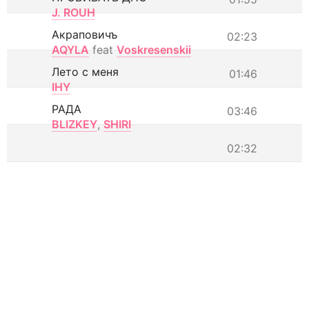
J. ROUH
Акраповичъ
02:23
AQYLA
feat
Voskresenskii
Лето с меня
01:46
IHY
РАДА
03:46
BLIZKEY
,
SHIRI
02:32