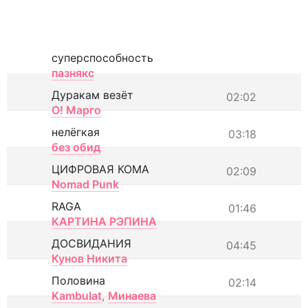
суперспособность
пазнякс
Дуракам везёт
02:02
О! Марго
нелёгкая
03:18
без обид
ЦИФРОВАЯ КОМА
02:09
Nomad Punk
RAGA
01:46
КАРТИНА РЭПИНА
ДОСВИДАНИЯ
04:45
Кунов Никита
Половина
02:14
Kambulat
,
Минаева