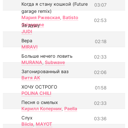
Когда я стану кошкой (Future
03:07
garage remix)
Мария Ржевская
,
Batisto
02:53
Grisagone
За душу
JUDI
Вера
02:18
MIRAVI
Больше нечего ловить
02:33
MURANA
,
Subwave
Затонированный ваз
02:06
Витя АК
ХОЧУ ОСТРОГО
01:58
POLINA CHILI
Песня о смелых
02:33
Кирилл Коперник
,
Paella
Слух
03:36
Biicla
,
MAYOT