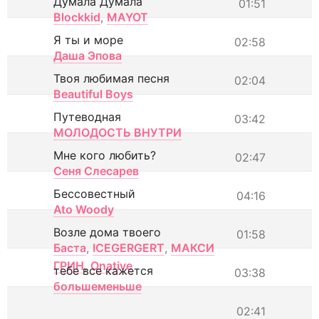
Думала Думала
01:51
Blockkid
,
MAYOT
Я ты и море
02:58
Даша Эпова
Твоя любимая песня
02:04
Beautiful Boys
Путеводная
03:42
МОЛОДОСТЬ ВНУТРИ
Мне кого любить?
02:47
Сеня Слесарев
Бессовестный
04:16
Ato Woody
Возле дома твоего
01:58
Баста
,
ICEGERGERT
,
МАКСИ
ГРИН
,
Onative
тебе все кажется
03:38
большеменьше
02:41