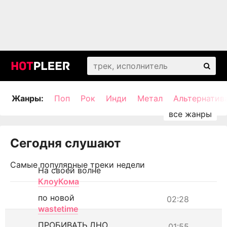
Жанры:
Поп
Рок
Инди
Метал
Альтернатив
Сегодня слушают
Самые популярные треки недели
На своей волне
КлоуКома
по новой
02:28
wastetime
ПРОБИВАТЬ ДНО
01:55