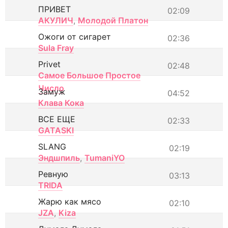
ПРИВЕТ
02:09
АКУЛИЧ
,
Молодой Платон
Ожоги от сигарет
02:36
Sula Fray
Privet
02:48
Самое Большое Простое
Число
Замуж
04:52
Клава Кока
ВСЕ ЕЩЕ
02:33
GATASKI
SLANG
02:19
Эндшпиль
,
TumaniYO
Ревную
03:13
TRIDA
Жарю как мясо
02:10
JZA
,
Kiza