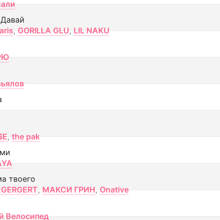
Лали
 Давай
aris
,
GORILLA GLU
,
LIL NAKU
РЮ
вьялов
а
$E
,
the pak
ами
AYA
ма твоего
EGERGERT
,
МАКСИ ГРИН
,
Onative
й Велосипед