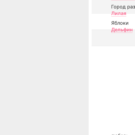
Город ра
Лилая
Яблоки
Дельфин