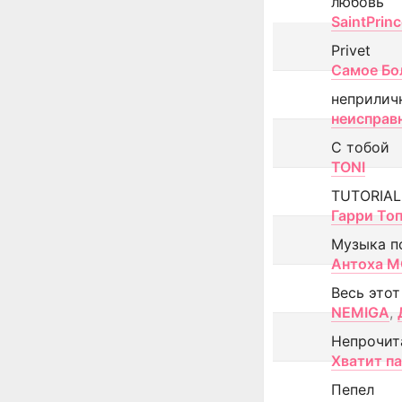
любовь
SaintPrin
Privet
Самое Бо
неприлич
неисправ
С тобой
TONI
TUTORIAL
Гарри То
Музыка п
Антоха 
Весь этот
NEMIGA
,
Непрочит
Хватит п
Пепел