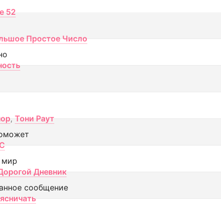
ce 52
льшое Простое Число
но
ность
пор
,
Тони Раут
оможет
МС
 мир
Дорогой Дневник
анное сообщение
аясничать