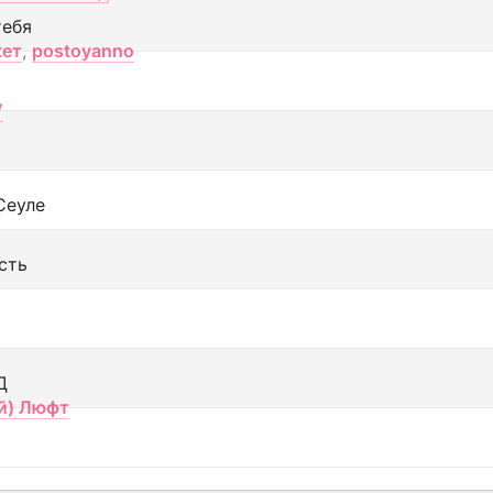
тебя
кет
,
postoyanno
V
Сеуле
сть
Д
й) Люфт