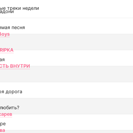
ые треки недели
адони
имая песня
 Boys
RIPKA
ая
ТЬ ВНУТРИ
оя дорога
 любить?
сарев
оре
ва