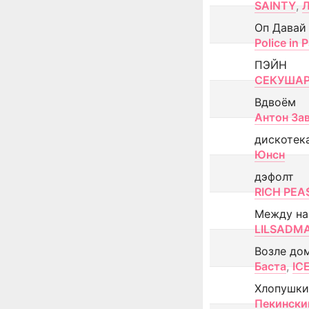
SAINTY
,
Оп Давай
Police in P
ПЭЙН
СЕКУША
Вдвоём
Антон За
дискотек
Юнсн
дэфолт
RICH PEA
Между н
LILSADM
Возле до
Баста
,
IC
Хлопушки
Пекински