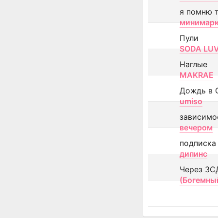
я помню 
минимар
Пули
SODA LU
Наглые
MAKRAE
Дождь в 
umiso
зависимо
вечером
подписка
дипинс
Через ЗС
(Богемны