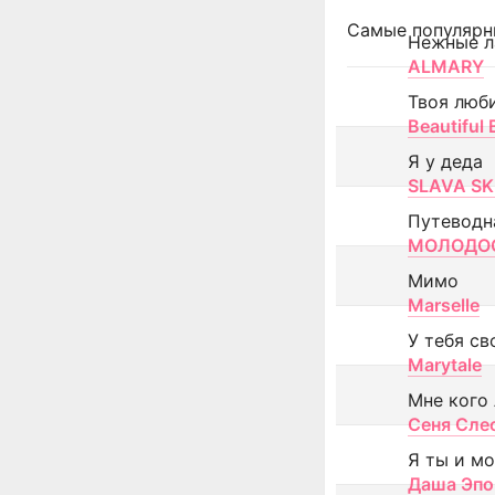
Самые популярн
Нежные л
ALMARY
Твоя люб
Beautiful
Я у деда
SLAVA SK
Путеводн
МОЛОДОС
Мимо
Marselle
У тебя св
Marytale
Мне кого
Сеня Сле
Я ты и м
Даша Эпо