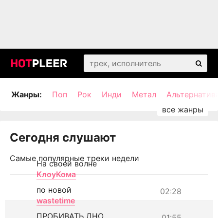
Жанры:
Поп
Рок
Инди
Метал
Альтернатив
Сегодня слушают
Самые популярные треки недели
На своей волне
КлоуКома
по новой
02:28
wastetime
ПРОБИВАТЬ ДНО
01:55