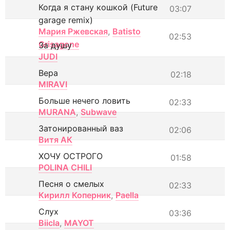
Когда я стану кошкой (Future
03:07
garage remix)
Мария Ржевская
,
Batisto
02:53
Grisagone
За душу
JUDI
Вера
02:18
MIRAVI
Больше нечего ловить
02:33
MURANA
,
Subwave
Затонированный ваз
02:06
Витя АК
ХОЧУ ОСТРОГО
01:58
POLINA CHILI
Песня о смелых
02:33
Кирилл Коперник
,
Paella
Слух
03:36
Biicla
,
MAYOT