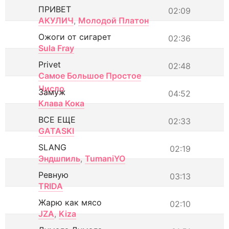
ПРИВЕТ
02:09
АКУЛИЧ
,
Молодой Платон
Ожоги от сигарет
02:36
Sula Fray
Privet
02:48
Самое Большое Простое
Число
Замуж
04:52
Клава Кока
ВСЕ ЕЩЕ
02:33
GATASKI
SLANG
02:19
Эндшпиль
,
TumaniYO
Ревную
03:13
TRIDA
Жарю как мясо
02:10
JZA
,
Kiza