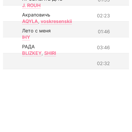
J. ROUH
Акраповичъ
02:23
AQYLA
,
voskresenskii
Лето с меня
01:46
IHY
РАДА
03:46
BLIZKEY
,
SHIRI
02:32