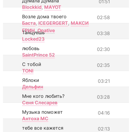
Думала Думала
01:51
Blockkid
,
MAYOT
Возле дома твоего
02:58
Баста
,
ICEGERGERT
,
МАКСИ
ГРИН
,
Onative
Танцуешь
03:38
Locked23
любовь
02:30
SaintPrince 52
С тобой
02:35
TONI
Яблоки
03:21
Дельфин
Мне кого любить?
03:28
Сеня Слесарев
Музыка поможет
04:16
Антоха МС
тебе все кажется
02:13