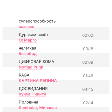
суперспособность
пазнякс
Дуракам везёт
02:02
О! Марго
нелёгкая
03:18
без обид
ЦИФРОВАЯ КОМА
02:09
Nomad Punk
RAGA
01:46
КАРТИНА РЭПИНА
ДОСВИДАНИЯ
04:45
Кунов Никита
Половина
02:14
Kambulat
,
Минаева