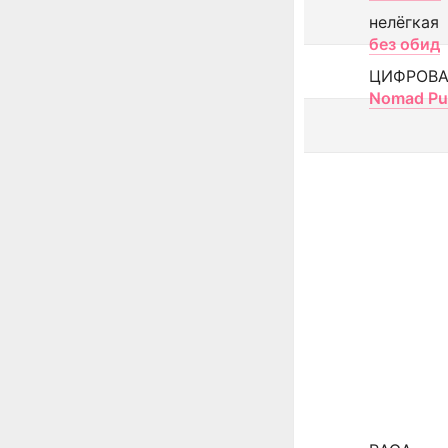
нелёгкая
без обид
ЦИФРОВА
Nomad Pu