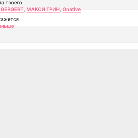
ма твоего
EGERGERT
,
МАКСИ ГРИН
,
Onative
кажется
еньше