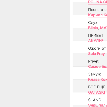
POLINA CH
Песня о 
Кирилл К
Слух
Biicla
,
MA
ПРИВЕТ
АКУЛИЧ
,
Ожоги от
Sula Fray
Privet
Самое Бо
Замуж
Клава Ко
ВСЕ ЕЩЕ
GATASKI
SLANG
Эндшпил