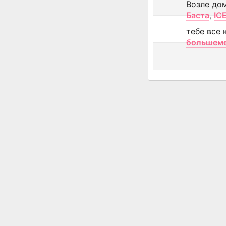
Возле до
Баста
,
IC
тебе все 
большем