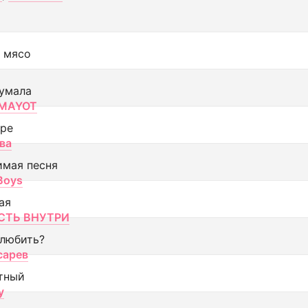
 мясо
умала
MAYOT
оре
ва
имая песня
 Boys
ая
ТЬ ВНУТРИ
 любить?
сарев
тный
y