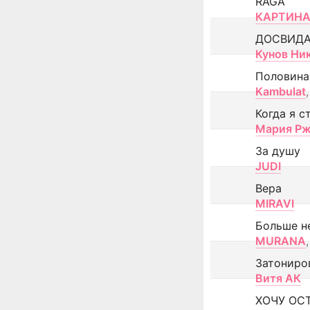
RAGA
КАРТИНА
ДОСВИД
Кунов Ни
Половина
Kambulat
,
Когда я с
Мария Рж
За душу
JUDI
Вера
MIRAVI
Больше н
MURANA
,
Затониро
Витя АК
ХОЧУ ОС