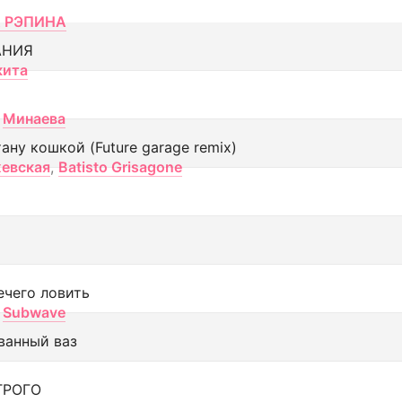
 РЭПИНА
АНИЯ
кита
Минаева
тану кошкой (Future garage remix)
евская
,
Batisto Grisagone
ечего ловить
Subwave
ванный ваз
ТРОГО