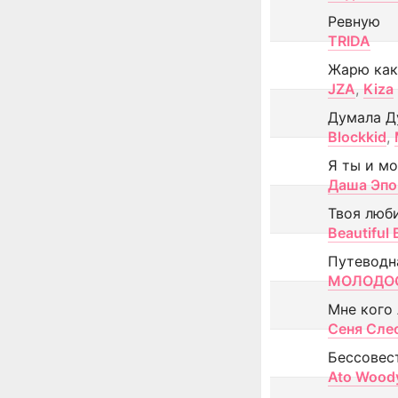
Ревную
TRIDA
Жарю как
JZA
,
Kiza
Думала Д
Blockkid
,
Я ты и м
Даша Эпо
Твоя люб
Beautiful
Путеводн
МОЛОДОС
Мне кого
Сеня Сле
Бессовес
Ato Wood