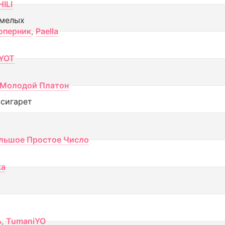
ILI
смелых
оперник
,
Paella
YOT
Молодой Платон
 сигарет
льшое Простое Число
ка
ь
,
TumaniYO