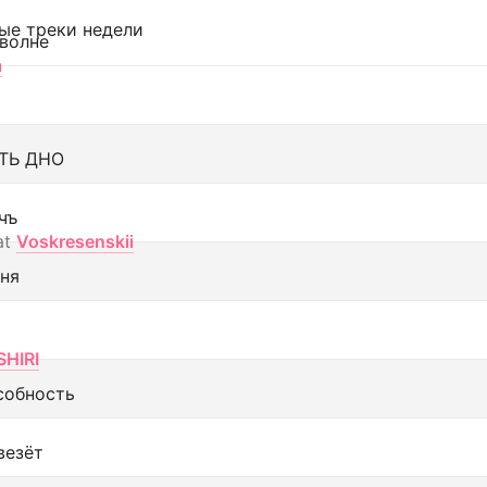
ые треки недели
 волне
а
ТЬ ДНО
чъ
at
Voskresenskii
еня
SHIRI
собность
везёт