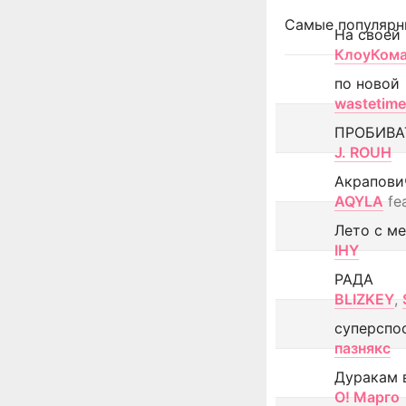
Самые популярн
На своей
КлоуКом
по новой
wastetime
ПРОБИВА
J. ROUH
Акрапови
AQYLA
fe
Лето с м
IHY
РАДА
BLIZKEY
,
суперспо
пазнякс
Дуракам 
О! Марго