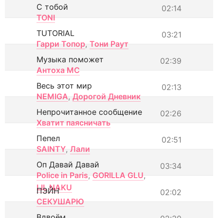
С тобой
02:14
TONI
TUTORIAL
03:21
Гарри Топор
,
Тони Раут
Музыка поможет
02:39
Антоха МС
Весь этот мир
02:13
NEMIGA
,
Дорогой Дневник
Непрочитанное сообщение
02:26
Хватит паясничать
Пепел
02:51
SAINTY
,
Лали
Оп Давай Давай
03:34
Police in Paris
,
GORILLA GLU
,
LIL NAKU
ПЭЙН
02:02
СЕКУШАРЮ
Вдвоём