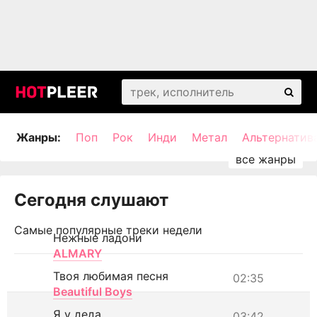
Жанры:
Поп
Рок
Инди
Метал
Альтернатив
Сегодня слушают
Самые популярные треки недели
Нежные ладони
ALMARY
Твоя любимая песня
02:35
Beautiful Boys
Я у деда
03:42