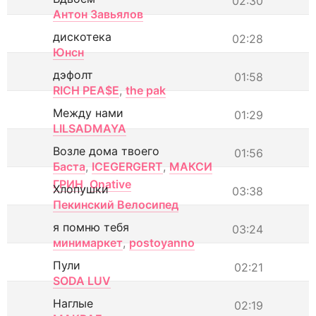
02:30
Антон Завьялов
дискотека
02:28
Юнсн
дэфолт
01:58
RICH PEA$E
,
the pak
Между нами
01:29
LILSADMAYA
Возле дома твоего
01:56
Баста
,
ICEGERGERT
,
МАКСИ
ГРИН
,
Onative
Хлопушки
03:38
Пекинский Велосипед
я помню тебя
03:24
минимаркет
,
postoyanno
Пули
02:21
SODA LUV
Наглые
02:19