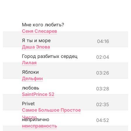
Мне кого любить?
Сеня Слесарев
Я ты и море
04:16
Даша Эпова
Город разбитых сердец
02:04
Лилая
Яблоки
03:26
Дельфин
любовь
03:28
SaintPrince 52
Privet
02:35
Самое Большое Простое
Число
неприлично
04:52
неисправность