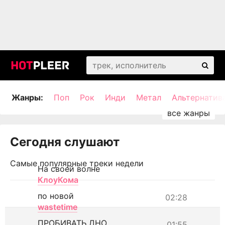
Жанры:
Поп
Рок
Инди
Метал
Альтернатив
Сегодня слушают
Самые популярные треки недели
На своей волне
КлоуКома
по новой
02:28
wastetime
ПРОБИВАТЬ ДНО
01:55