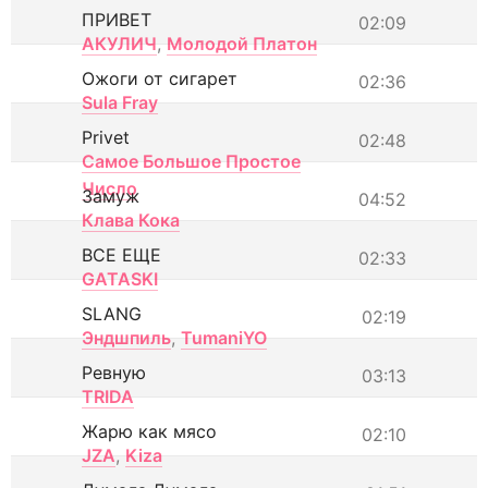
ПРИВЕТ
02:09
АКУЛИЧ
,
Молодой Платон
Ожоги от сигарет
02:36
Sula Fray
Privet
02:48
Самое Большое Простое
Число
Замуж
04:52
Клава Кока
ВСЕ ЕЩЕ
02:33
GATASKI
SLANG
02:19
Эндшпиль
,
TumaniYO
Ревную
03:13
TRIDA
Жарю как мясо
02:10
JZA
,
Kiza