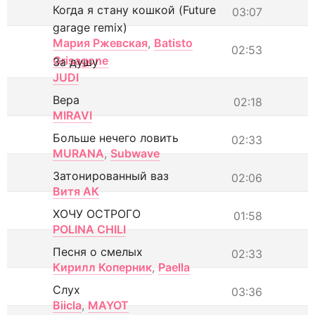
Когда я стану кошкой (Future
03:07
garage remix)
Мария Ржевская
,
Batisto
02:53
Grisagone
За душу
JUDI
Вера
02:18
MIRAVI
Больше нечего ловить
02:33
MURANA
,
Subwave
Затонированный ваз
02:06
Витя АК
ХОЧУ ОСТРОГО
01:58
POLINA CHILI
Песня о смелых
02:33
Кирилл Коперник
,
Paella
Слух
03:36
Biicla
,
MAYOT