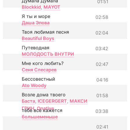
Думала Думала
01:51
Blockkid
,
MAYOT
Я ты и море
02:58
Даша Эпова
Твоя любимая песня
02:04
Beautiful Boys
Путеводная
03:42
МОЛОДОСТЬ ВНУТРИ
Мне кого любить?
02:47
Сеня Слесарев
Бессовестный
04:16
Ato Woody
Возле дома твоего
01:58
Баста
,
ICEGERGERT
,
МАКСИ
ГРИН
,
Onative
тебе все кажется
03:38
большеменьше
02:41