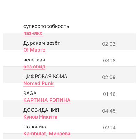
суперспособность
пазнякс
Дуракам везёт
02:02
О! Марго
нелёгкая
03:18
без обид
ЦИФРОВАЯ КОМА
02:09
Nomad Punk
RAGA
01:46
КАРТИНА РЭПИНА
ДОСВИДАНИЯ
04:45
Кунов Никита
Половина
02:14
Kambulat
,
Минаева