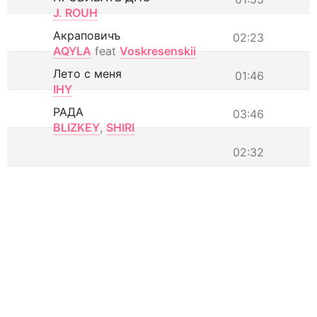
J. ROUH
Акраповичъ
02:23
AQYLA
feat
Voskresenskii
Лето с меня
01:46
IHY
РАДА
03:46
BLIZKEY
,
SHIRI
02:32