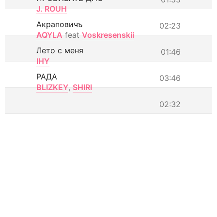
J. ROUH
Акраповичъ
02:23
AQYLA
feat
Voskresenskii
Лето с меня
01:46
IHY
РАДА
03:46
BLIZKEY
,
SHIRI
02:32