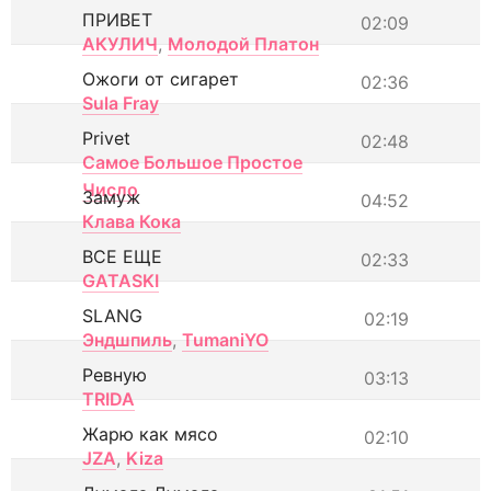
ПРИВЕТ
02:09
АКУЛИЧ
,
Молодой Платон
Ожоги от сигарет
02:36
Sula Fray
Privet
02:48
Самое Большое Простое
Число
Замуж
04:52
Клава Кока
ВСЕ ЕЩЕ
02:33
GATASKI
SLANG
02:19
Эндшпиль
,
TumaniYO
Ревную
03:13
TRIDA
Жарю как мясо
02:10
JZA
,
Kiza