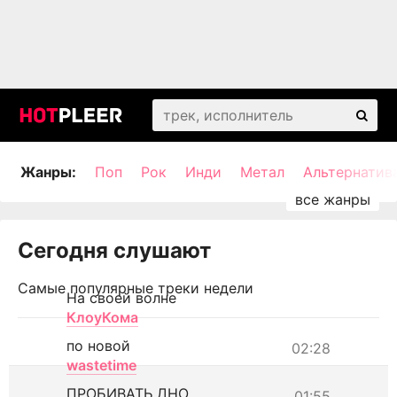
Жанры:
Поп
Рок
Инди
Метал
Альтернатив
Сегодня слушают
Самые популярные треки недели
На своей волне
КлоуКома
по новой
02:28
wastetime
ПРОБИВАТЬ ДНО
01:55