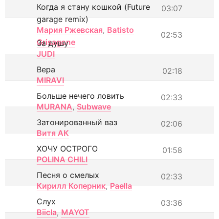
Когда я стану кошкой (Future
03:07
garage remix)
Мария Ржевская
,
Batisto
02:53
Grisagone
За душу
JUDI
Вера
02:18
MIRAVI
Больше нечего ловить
02:33
MURANA
,
Subwave
Затонированный ваз
02:06
Витя АК
ХОЧУ ОСТРОГО
01:58
POLINA CHILI
Песня о смелых
02:33
Кирилл Коперник
,
Paella
Слух
03:36
Biicla
,
MAYOT