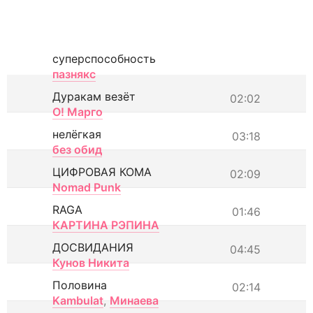
суперспособность
пазнякс
Дуракам везёт
02:02
О! Марго
нелёгкая
03:18
без обид
ЦИФРОВАЯ КОМА
02:09
Nomad Punk
RAGA
01:46
КАРТИНА РЭПИНА
ДОСВИДАНИЯ
04:45
Кунов Никита
Половина
02:14
Kambulat
,
Минаева