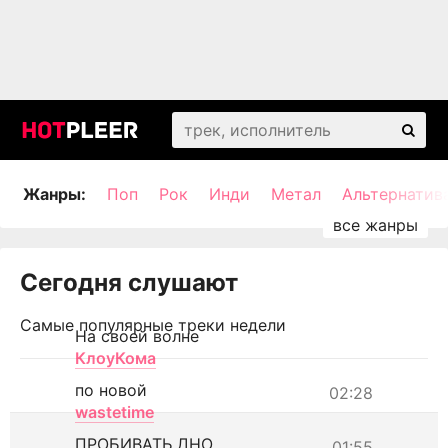
Жанры:
Поп
Рок
Инди
Метал
Альтернатив
Сегодня слушают
Самые популярные треки недели
На своей волне
КлоуКома
по новой
02:28
wastetime
ПРОБИВАТЬ ДНО
01:55