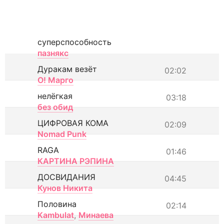
суперспособность
пазнякс
Дуракам везёт
02:02
О! Марго
нелёгкая
03:18
без обид
ЦИФРОВАЯ КОМА
02:09
Nomad Punk
RAGA
01:46
КАРТИНА РЭПИНА
ДОСВИДАНИЯ
04:45
Кунов Никита
Половина
02:14
Kambulat
,
Минаева