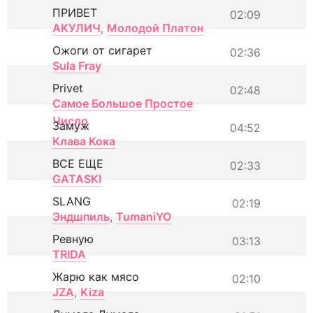
ПРИВЕТ
02:09
АКУЛИЧ
,
Молодой Платон
Ожоги от сигарет
02:36
Sula Fray
Privet
02:48
Самое Большое Простое
Число
Замуж
04:52
Клава Кока
ВСЕ ЕЩЕ
02:33
GATASKI
SLANG
02:19
Эндшпиль
,
TumaniYO
Ревную
03:13
TRIDA
Жарю как мясо
02:10
JZA
,
Kiza