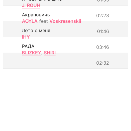
J. ROUH
Акраповичъ
02:23
AQYLA
feat
Voskresenskii
Лето с меня
01:46
IHY
РАДА
03:46
BLIZKEY
,
SHIRI
02:32