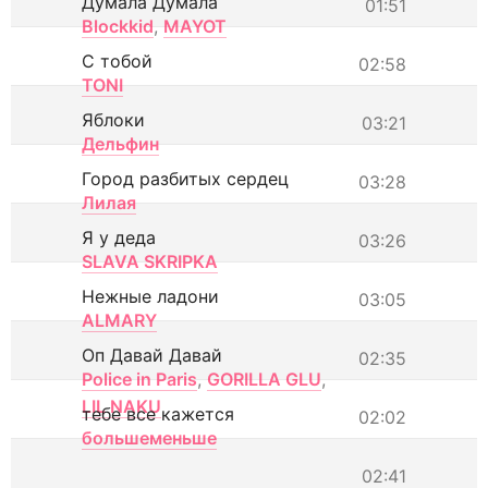
Думала Думала
01:51
Blockkid
,
MAYOT
С тобой
02:58
TONI
Яблоки
03:21
Дельфин
Город разбитых сердец
03:28
Лилая
Я у деда
03:26
SLAVA SKRIPKA
Нежные ладони
03:05
ALMARY
Оп Давай Давай
02:35
Police in Paris
,
GORILLA GLU
,
LIL NAKU
тебе все кажется
02:02
большеменьше
02:41