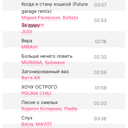
Когда я стану кошкой (Future
03:07
garage remix)
Мария Ржевская
,
Batisto
02:53
Grisagone
За душу
JUDI
Вера
02:18
MIRAVI
Больше нечего ловить
02:33
MURANA
,
Subwave
Затонированный ваз
02:06
Витя АК
ХОЧУ ОСТРОГО
01:58
POLINA CHILI
Песня о смелых
02:33
Кирилл Коперник
,
Paella
Слух
03:36
Biicla
,
MAYOT