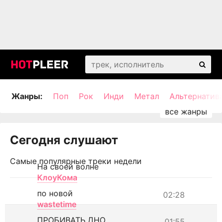
Жанры:
Поп
Рок
Инди
Метал
Альтернатив
Сегодня слушают
Самые популярные треки недели
На своей волне
КлоуКома
по новой
02:28
wastetime
ПРОБИВАТЬ ДНО
01:55