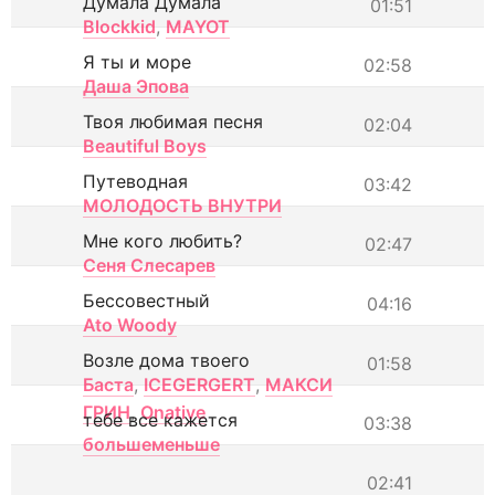
Думала Думала
01:51
Blockkid
,
MAYOT
Я ты и море
02:58
Даша Эпова
Твоя любимая песня
02:04
Beautiful Boys
Путеводная
03:42
МОЛОДОСТЬ ВНУТРИ
Мне кого любить?
02:47
Сеня Слесарев
Бессовестный
04:16
Ato Woody
Возле дома твоего
01:58
Баста
,
ICEGERGERT
,
МАКСИ
ГРИН
,
Onative
тебе все кажется
03:38
большеменьше
02:41