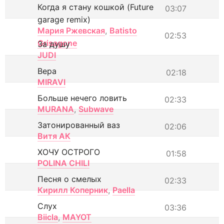
Когда я стану кошкой (Future
03:07
garage remix)
Мария Ржевская
,
Batisto
02:53
Grisagone
За душу
JUDI
Вера
02:18
MIRAVI
Больше нечего ловить
02:33
MURANA
,
Subwave
Затонированный ваз
02:06
Витя АК
ХОЧУ ОСТРОГО
01:58
POLINA CHILI
Песня о смелых
02:33
Кирилл Коперник
,
Paella
Слух
03:36
Biicla
,
MAYOT