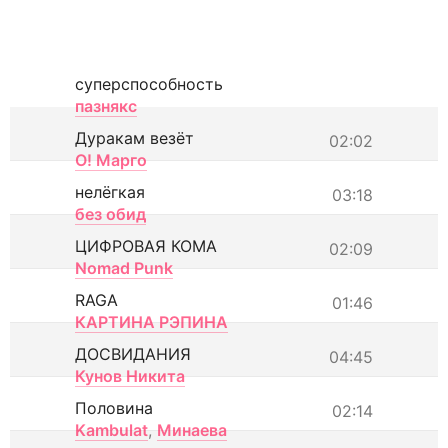
суперспособность
пазнякс
Дуракам везёт
02:02
О! Марго
нелёгкая
03:18
без обид
ЦИФРОВАЯ КОМА
02:09
Nomad Punk
RAGA
01:46
КАРТИНА РЭПИНА
ДОСВИДАНИЯ
04:45
Кунов Никита
Половина
02:14
Kambulat
,
Минаева