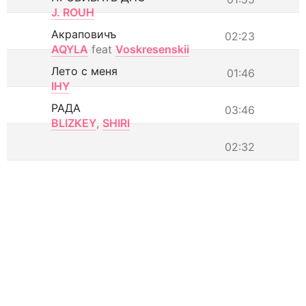
J. ROUH
Акраповичъ
02:23
AQYLA
feat
Voskresenskii
Лето с меня
01:46
IHY
РАДА
03:46
BLIZKEY
,
SHIRI
02:32