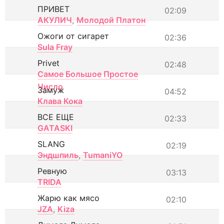
ПРИВЕТ
02:09
АКУЛИЧ
,
Молодой Платон
Ожоги от сигарет
02:36
Sula Fray
Privet
02:48
Самое Большое Простое
Число
Замуж
04:52
Клава Кока
ВСЕ ЕЩЕ
02:33
GATASKI
SLANG
02:19
Эндшпиль
,
TumaniYO
Ревную
03:13
TRIDA
Жарю как мясо
02:10
JZA
,
Kiza