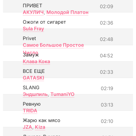
ПРИВЕТ
02:09
АКУЛИЧ
,
Молодой Платон
Ожоги от сигарет
02:36
Sula Fray
Privet
02:48
Самое Большое Простое
Число
Замуж
04:52
Клава Кока
ВСЕ ЕЩЕ
02:33
GATASKI
SLANG
02:19
Эндшпиль
,
TumaniYO
Ревную
03:13
TRIDA
Жарю как мясо
02:10
JZA
,
Kiza