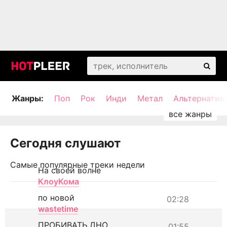
Жанры:
Поп
Рок
Инди
Метал
Альтернатив
Сегодня слушают
Самые популярные треки недели
На своей волне
КлоуКома
по новой
02:28
wastetime
ПРОБИВАТЬ ДНО
01:55