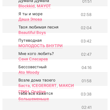
Думала Думала
01:51
Blockkid
,
MAYOT
Я ты и море
02:58
Даша Эпова
Твоя любимая песня
02:04
Beautiful Boys
Путеводная
03:42
МОЛОДОСТЬ ВНУТРИ
Мне кого любить?
02:47
Сеня Слесарев
Бессовестный
04:16
Ato Woody
Возле дома твоего
01:58
Баста
,
ICEGERGERT
,
МАКСИ
ГРИН
,
Onative
тебе все кажется
03:38
большеменьше
02:41