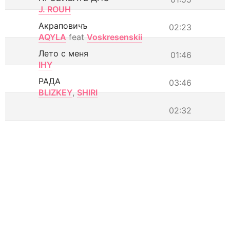
J. ROUH
Акраповичъ
02:23
AQYLA
feat
Voskresenskii
Лето с меня
01:46
IHY
РАДА
03:46
BLIZKEY
,
SHIRI
02:32