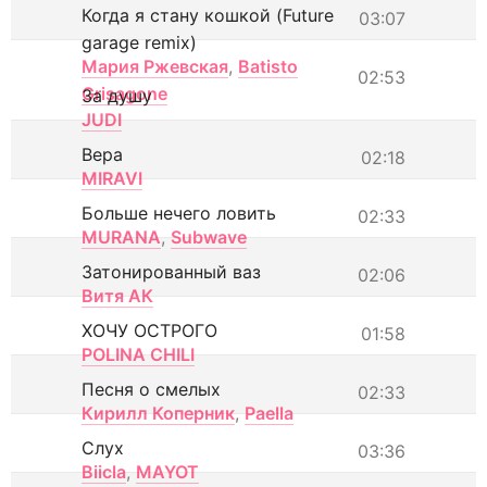
Когда я стану кошкой (Future
03:07
garage remix)
Мария Ржевская
,
Batisto
02:53
Grisagone
За душу
JUDI
Вера
02:18
MIRAVI
Больше нечего ловить
02:33
MURANA
,
Subwave
Затонированный ваз
02:06
Витя АК
ХОЧУ ОСТРОГО
01:58
POLINA CHILI
Песня о смелых
02:33
Кирилл Коперник
,
Paella
Слух
03:36
Biicla
,
MAYOT