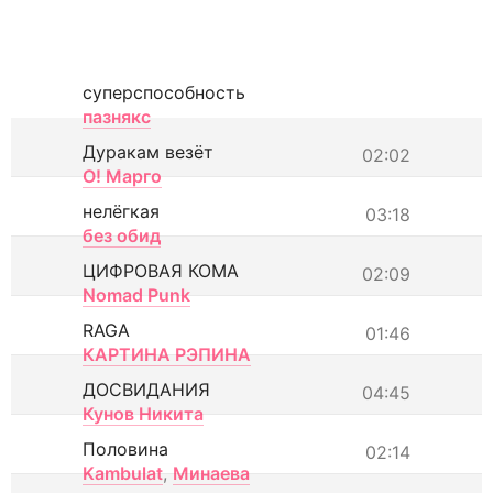
суперспособность
пазнякс
Дуракам везёт
02:02
О! Марго
нелёгкая
03:18
без обид
ЦИФРОВАЯ КОМА
02:09
Nomad Punk
RAGA
01:46
КАРТИНА РЭПИНА
ДОСВИДАНИЯ
04:45
Кунов Никита
Половина
02:14
Kambulat
,
Минаева