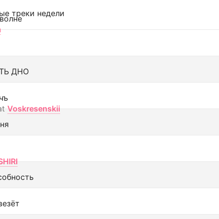
ые треки недели
 волне
а
ТЬ ДНО
чъ
at
Voskresenskii
еня
SHIRI
собность
везёт