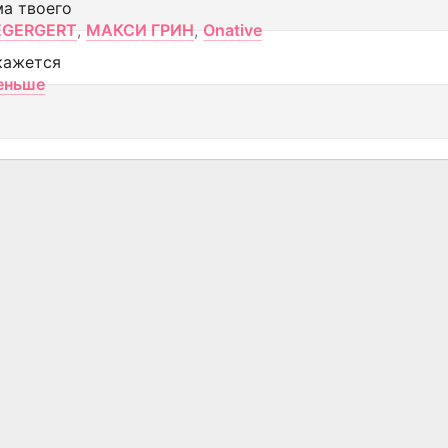
ма твоего
EGERGERT
,
МАКСИ ГРИН
,
Onative
кажется
еньше