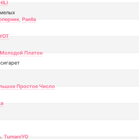
ILI
смелых
оперник
,
Paella
YOT
Молодой Платон
 сигарет
льшое Простое Число
ка
ь
,
TumaniYO