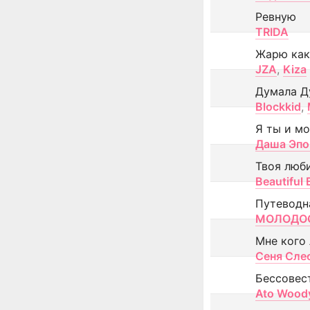
Ревную
TRIDA
Жарю как
JZA
,
Kiza
Думала Д
Blockkid
,
Я ты и м
Даша Эпо
Твоя люб
Beautiful
Путеводн
МОЛОДОС
Мне кого
Сеня Сле
Бессовес
Ato Wood