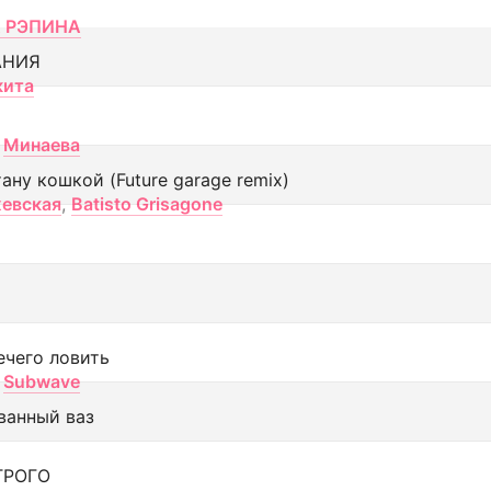
 РЭПИНА
АНИЯ
кита
Минаева
тану кошкой (Future garage remix)
евская
,
Batisto Grisagone
ечего ловить
Subwave
ванный ваз
ТРОГО