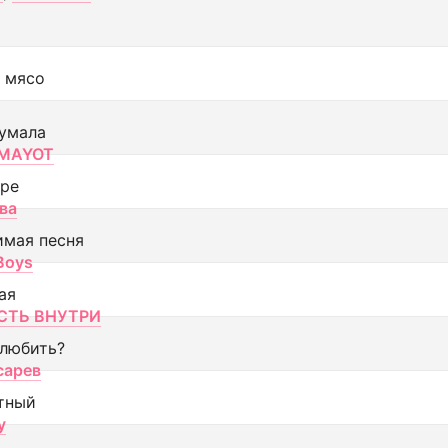
 мясо
умала
MAYOT
оре
ва
имая песня
 Boys
ая
ТЬ ВНУТРИ
 любить?
сарев
тный
y