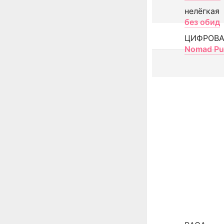
нелёгкая
без обид
ЦИФРОВА
Nomad Pu