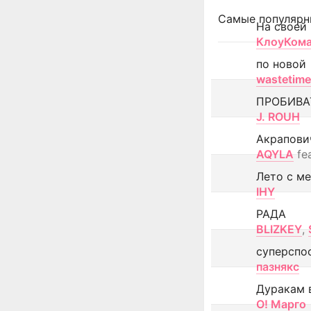
Самые популярн
На своей
КлоуКом
по новой
wastetime
ПРОБИВА
J. ROUH
Акрапови
AQYLA
fe
Лето с м
IHY
РАДА
BLIZKEY
,
суперспо
пазнякс
Дуракам 
О! Марго