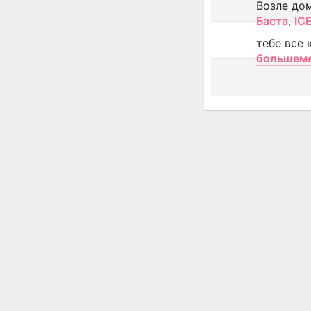
Возле до
Баста
,
IC
тебе все 
большем