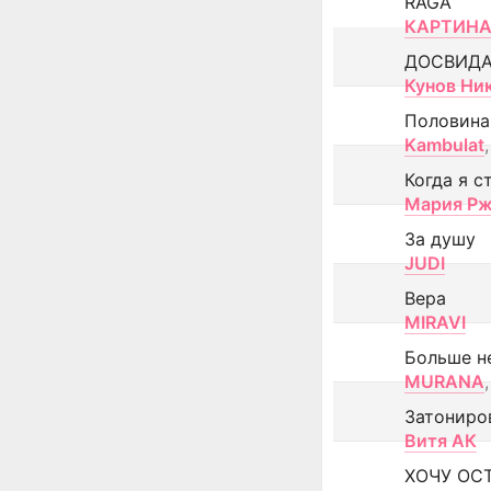
RAGA
КАРТИНА
ДОСВИД
Кунов Ни
Половина
Kambulat
,
Когда я с
Мария Рж
За душу
JUDI
Вера
MIRAVI
Больше н
MURANA
,
Затониро
Витя АК
ХОЧУ ОС