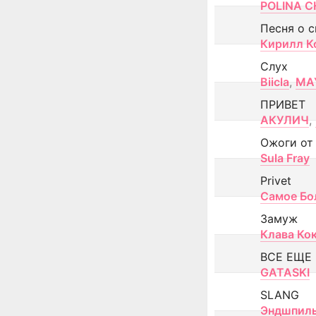
POLINA CH
Песня о 
Кирилл К
Слух
Biicla
,
MA
ПРИВЕТ
АКУЛИЧ
,
Ожоги от
Sula Fray
Privet
Самое Бо
Замуж
Клава Ко
ВСЕ ЕЩЕ
GATASKI
SLANG
Эндшпил