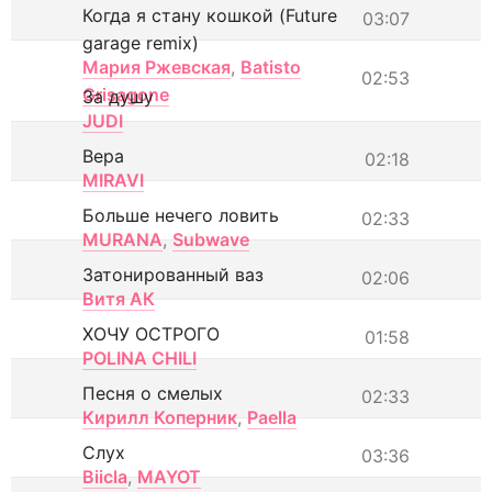
Когда я стану кошкой (Future
03:07
garage remix)
Мария Ржевская
,
Batisto
02:53
Grisagone
За душу
JUDI
Вера
02:18
MIRAVI
Больше нечего ловить
02:33
MURANA
,
Subwave
Затонированный ваз
02:06
Витя АК
ХОЧУ ОСТРОГО
01:58
POLINA CHILI
Песня о смелых
02:33
Кирилл Коперник
,
Paella
Слух
03:36
Biicla
,
MAYOT