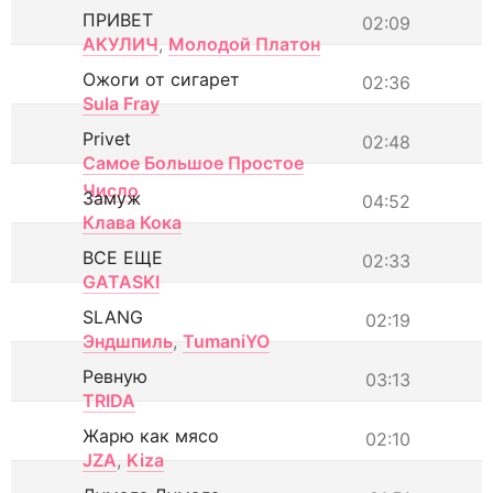
ПРИВЕТ
02:09
АКУЛИЧ
,
Молодой Платон
Ожоги от сигарет
02:36
Sula Fray
Privet
02:48
Самое Большое Простое
Число
Замуж
04:52
Клава Кока
ВСЕ ЕЩЕ
02:33
GATASKI
SLANG
02:19
Эндшпиль
,
TumaniYO
Ревную
03:13
TRIDA
Жарю как мясо
02:10
JZA
,
Kiza