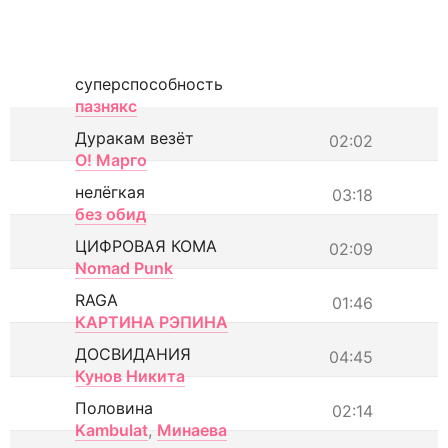
суперспособность
пазнякс
Дуракам везёт
02:02
О! Марго
нелёгкая
03:18
без обид
ЦИФРОВАЯ КОМА
02:09
Nomad Punk
RAGA
01:46
КАРТИНА РЭПИНА
ДОСВИДАНИЯ
04:45
Кунов Никита
Половина
02:14
Kambulat
,
Минаева