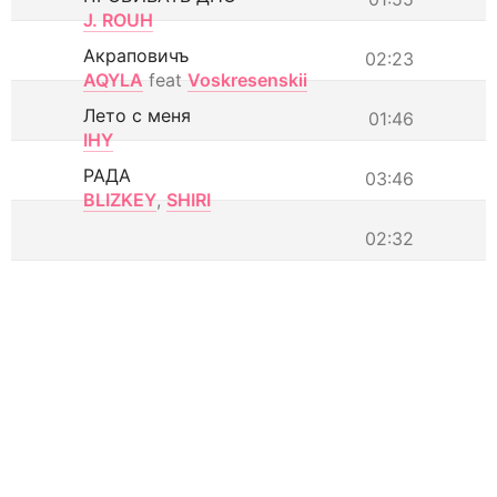
J. ROUH
Акраповичъ
02:23
AQYLA
feat
Voskresenskii
Лето с меня
01:46
IHY
РАДА
03:46
BLIZKEY
,
SHIRI
02:32