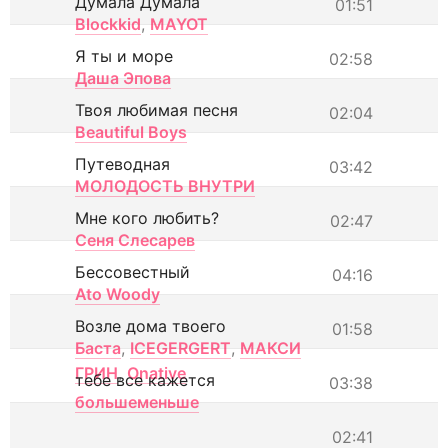
Думала Думала
01:51
Blockkid
,
MAYOT
Я ты и море
02:58
Даша Эпова
Твоя любимая песня
02:04
Beautiful Boys
Путеводная
03:42
МОЛОДОСТЬ ВНУТРИ
Мне кого любить?
02:47
Сеня Слесарев
Бессовестный
04:16
Ato Woody
Возле дома твоего
01:58
Баста
,
ICEGERGERT
,
МАКСИ
ГРИН
,
Onative
тебе все кажется
03:38
большеменьше
02:41