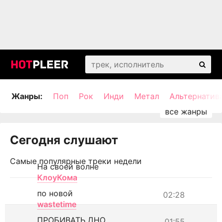
Жанры:
Поп
Рок
Инди
Метал
Альтернатив
Сегодня слушают
Самые популярные треки недели
На своей волне
КлоуКома
по новой
02:28
wastetime
ПРОБИВАТЬ ДНО
01:55