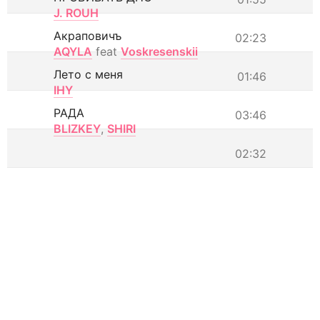
J. ROUH
Акраповичъ
02:23
AQYLA
feat
Voskresenskii
Лето с меня
01:46
IHY
РАДА
03:46
BLIZKEY
,
SHIRI
02:32