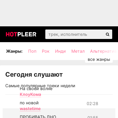
Жанры:
Поп
Рок
Инди
Метал
Альтернатив
Сегодня слушают
Самые популярные треки недели
На своей волне
КлоуКома
по новой
02:28
wastetime
ПРОБИВАТЬ ДНО
01:55