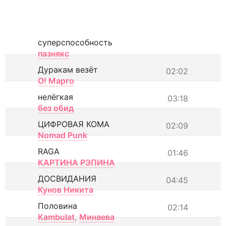
суперспособность
пазнякс
Дуракам везёт
02:02
О! Марго
нелёгкая
03:18
без обид
ЦИФРОВАЯ КОМА
02:09
Nomad Punk
RAGA
01:46
КАРТИНА РЭПИНА
ДОСВИДАНИЯ
04:45
Кунов Никита
Половина
02:14
Kambulat
,
Минаева