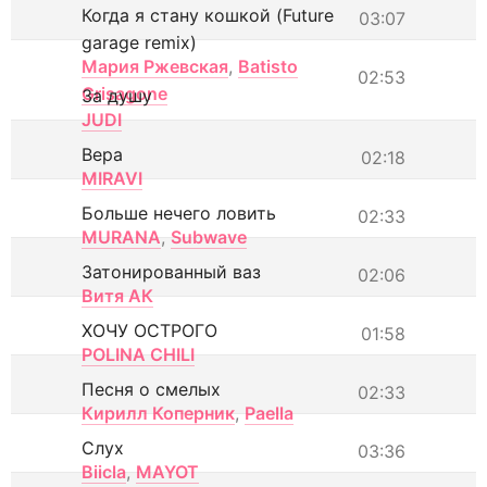
Когда я стану кошкой (Future
03:07
garage remix)
Мария Ржевская
,
Batisto
02:53
Grisagone
За душу
JUDI
Вера
02:18
MIRAVI
Больше нечего ловить
02:33
MURANA
,
Subwave
Затонированный ваз
02:06
Витя АК
ХОЧУ ОСТРОГО
01:58
POLINA CHILI
Песня о смелых
02:33
Кирилл Коперник
,
Paella
Слух
03:36
Biicla
,
MAYOT