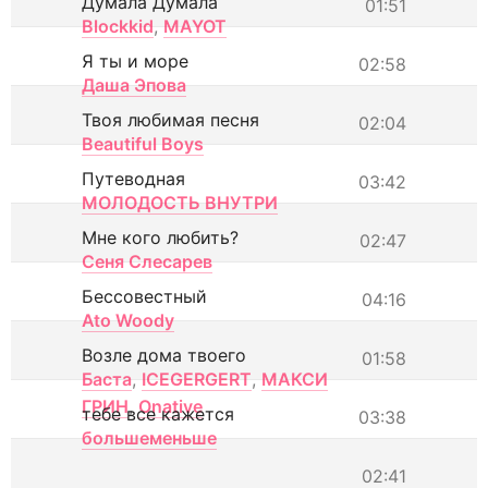
Думала Думала
01:51
Blockkid
,
MAYOT
Я ты и море
02:58
Даша Эпова
Твоя любимая песня
02:04
Beautiful Boys
Путеводная
03:42
МОЛОДОСТЬ ВНУТРИ
Мне кого любить?
02:47
Сеня Слесарев
Бессовестный
04:16
Ato Woody
Возле дома твоего
01:58
Баста
,
ICEGERGERT
,
МАКСИ
ГРИН
,
Onative
тебе все кажется
03:38
большеменьше
02:41