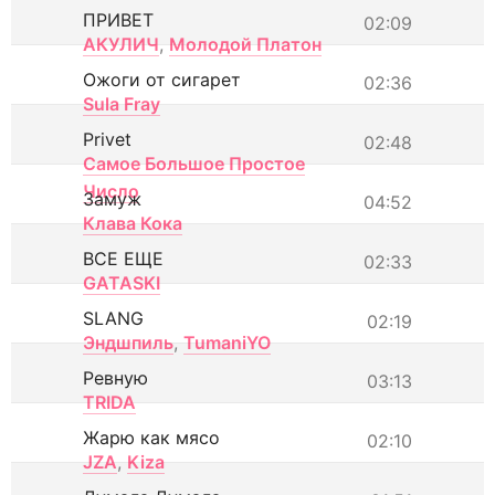
ПРИВЕТ
02:09
АКУЛИЧ
,
Молодой Платон
Ожоги от сигарет
02:36
Sula Fray
Privet
02:48
Самое Большое Простое
Число
Замуж
04:52
Клава Кока
ВСЕ ЕЩЕ
02:33
GATASKI
SLANG
02:19
Эндшпиль
,
TumaniYO
Ревную
03:13
TRIDA
Жарю как мясо
02:10
JZA
,
Kiza