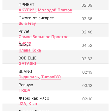
ПРИВЕТ
02:09
АКУЛИЧ
,
Молодой Платон
Ожоги от сигарет
02:36
Sula Fray
Privet
02:48
Самое Большое Простое
Число
Замуж
04:52
Клава Кока
ВСЕ ЕЩЕ
02:33
GATASKI
SLANG
02:19
Эндшпиль
,
TumaniYO
Ревную
03:13
TRIDA
Жарю как мясо
02:10
JZA
,
Kiza