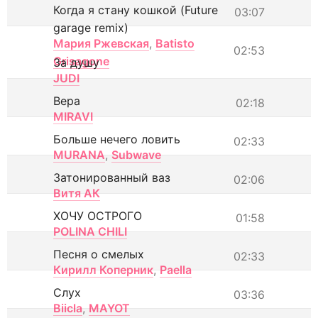
Когда я стану кошкой (Future
03:07
garage remix)
Мария Ржевская
,
Batisto
02:53
Grisagone
За душу
JUDI
Вера
02:18
MIRAVI
Больше нечего ловить
02:33
MURANA
,
Subwave
Затонированный ваз
02:06
Витя АК
ХОЧУ ОСТРОГО
01:58
POLINA CHILI
Песня о смелых
02:33
Кирилл Коперник
,
Paella
Слух
03:36
Biicla
,
MAYOT