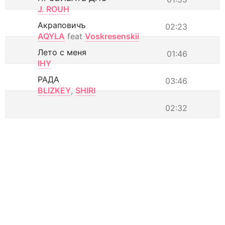
J. ROUH
Акраповичъ
02:23
AQYLA
feat
Voskresenskii
Лето с меня
01:46
IHY
РАДА
03:46
BLIZKEY
,
SHIRI
02:32