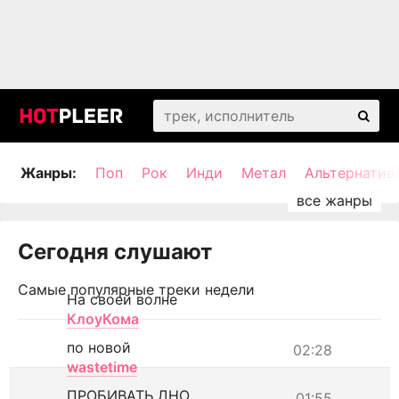
Жанры:
Поп
Рок
Инди
Метал
Альтернатив
Сегодня слушают
Самые популярные треки недели
На своей волне
КлоуКома
по новой
02:28
wastetime
ПРОБИВАТЬ ДНО
01:55