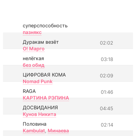
суперспособность
пазнякс
Дуракам везёт
02:02
О! Марго
нелёгкая
03:18
без обид
ЦИФРОВАЯ КОМА
02:09
Nomad Punk
RAGA
01:46
КАРТИНА РЭПИНА
ДОСВИДАНИЯ
04:45
Кунов Никита
Половина
02:14
Kambulat
,
Минаева