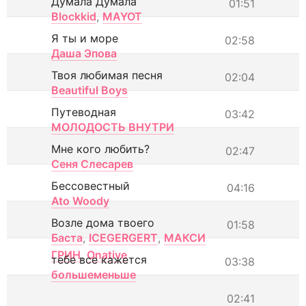
Думала Думала
01:51
Blockkid
,
MAYOT
Я ты и море
02:58
Даша Эпова
Твоя любимая песня
02:04
Beautiful Boys
Путеводная
03:42
МОЛОДОСТЬ ВНУТРИ
Мне кого любить?
02:47
Сеня Слесарев
Бессовестный
04:16
Ato Woody
Возле дома твоего
01:58
Баста
,
ICEGERGERT
,
МАКСИ
ГРИН
,
Onative
тебе все кажется
03:38
большеменьше
02:41