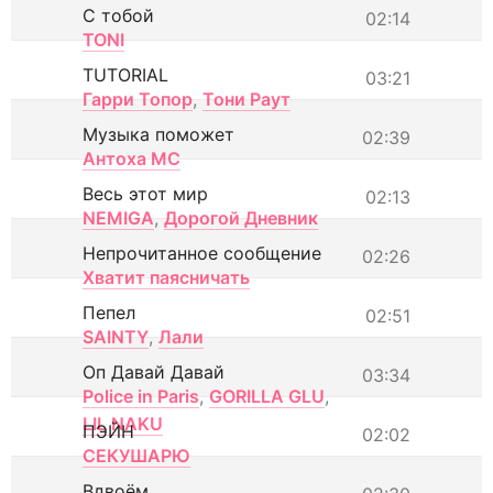
С тобой
02:14
TONI
TUTORIAL
03:21
Гарри Топор
,
Тони Раут
Музыка поможет
02:39
Антоха МС
Весь этот мир
02:13
NEMIGA
,
Дорогой Дневник
Непрочитанное сообщение
02:26
Хватит паясничать
Пепел
02:51
SAINTY
,
Лали
Оп Давай Давай
03:34
Police in Paris
,
GORILLA GLU
,
LIL NAKU
ПЭЙН
02:02
СЕКУШАРЮ
Вдвоём