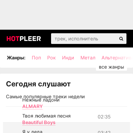
Жанры:
Поп
Рок
Инди
Метал
Альтернатив
Сегодня слушают
Самые популярные треки недели
Нежные ладони
ALMARY
Твоя любимая песня
02:35
Beautiful Boys
Я у деда
03:42