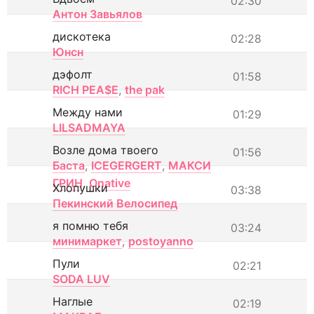
02:30
Антон Завьялов
дискотека
02:28
Юнсн
дэфолт
01:58
RICH PEA$E
,
the pak
Между нами
01:29
LILSADMAYA
Возле дома твоего
01:56
Баста
,
ICEGERGERT
,
МАКСИ
ГРИН
,
Onative
Хлопушки
03:38
Пекинский Велосипед
я помню тебя
03:24
минимаркет
,
postoyanno
Пули
02:21
SODA LUV
Наглые
02:19