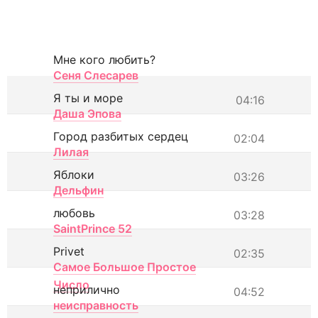
Мне кого любить?
Сеня Слесарев
Я ты и море
04:16
Даша Эпова
Город разбитых сердец
02:04
Лилая
Яблоки
03:26
Дельфин
любовь
03:28
SaintPrince 52
Privet
02:35
Самое Большое Простое
Число
неприлично
04:52
неисправность