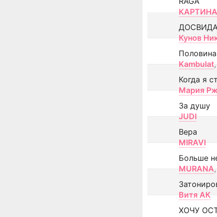
RAGA
КАРТИНА
ДОСВИД
Кунов Ни
Половина
Kambulat
,
Когда я с
Мария Рж
За душу
JUDI
Вера
MIRAVI
Больше н
MURANA
,
Затониро
Витя АК
ХОЧУ ОС