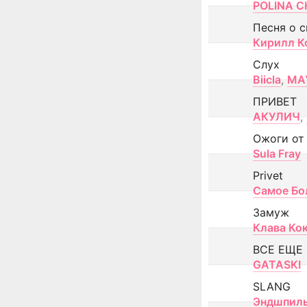
POLINA CH
Песня о 
Кирилл К
Слух
Biicla
,
MA
ПРИВЕТ
АКУЛИЧ
,
Ожоги от
Sula Fray
Privet
Самое Бо
Замуж
Клава Ко
ВСЕ ЕЩЕ
GATASKI
SLANG
Эндшпил