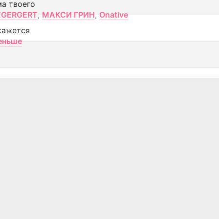
ма твоего
EGERGERT
,
МАКСИ ГРИН
,
Onative
кажется
еньше