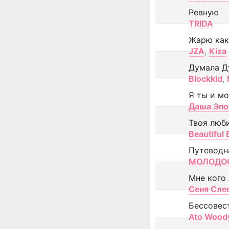
Ревную
TRIDA
Жарю как
JZA
,
Kiza
Думала Д
Blockkid
,
Я ты и м
Даша Эпо
Твоя люб
Beautiful
Путеводн
МОЛОДОС
Мне кого
Сеня Сле
Бессовес
Ato Wood