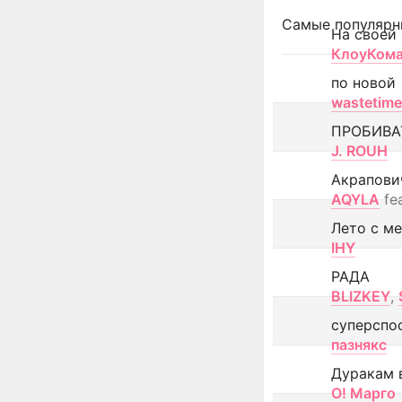
Самые популярн
На своей
КлоуКом
по новой
wastetime
ПРОБИВА
J. ROUH
Акрапови
AQYLA
fe
Лето с м
IHY
РАДА
BLIZKEY
,
суперспо
пазнякс
Дуракам 
О! Марго