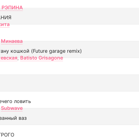
 РЭПИНА
АНИЯ
кита
Минаева
тану кошкой (Future garage remix)
евская
,
Batisto Grisagone
ечего ловить
Subwave
ванный ваз
ТРОГО