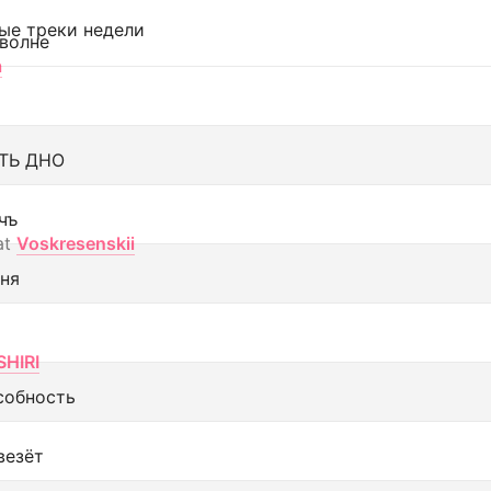
ые треки недели
 волне
а
ТЬ ДНО
чъ
at
Voskresenskii
еня
SHIRI
собность
везёт