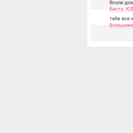
Возле до
Баста
,
IC
тебе все 
большем