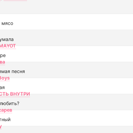
 мясо
умала
MAYOT
оре
ва
имая песня
 Boys
ая
ТЬ ВНУТРИ
 любить?
сарев
тный
y