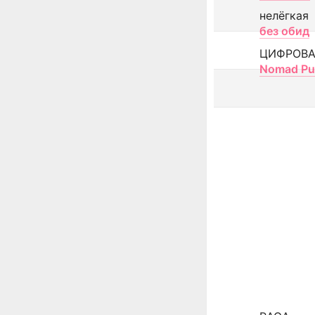
нелёгкая
без обид
ЦИФРОВА
Nomad Pu