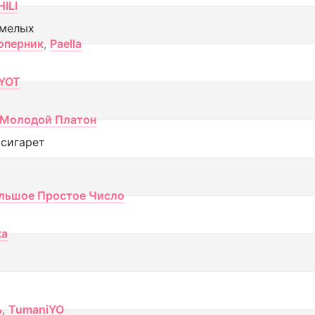
ILI
смелых
оперник
,
Paella
YOT
Молодой Платон
 сигарет
льшое Простое Число
ка
ь
,
TumaniYO