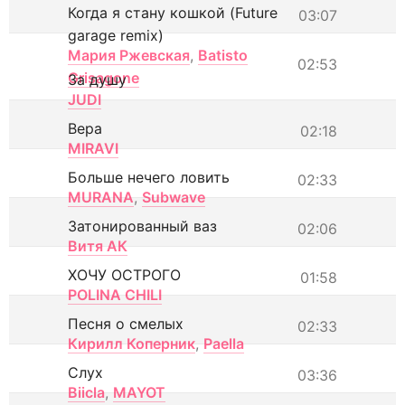
Когда я стану кошкой (Future
03:07
garage remix)
Мария Ржевская
,
Batisto
02:53
Grisagone
За душу
JUDI
Вера
02:18
MIRAVI
Больше нечего ловить
02:33
MURANA
,
Subwave
Затонированный ваз
02:06
Витя АК
ХОЧУ ОСТРОГО
01:58
POLINA CHILI
Песня о смелых
02:33
Кирилл Коперник
,
Paella
Слух
03:36
Biicla
,
MAYOT