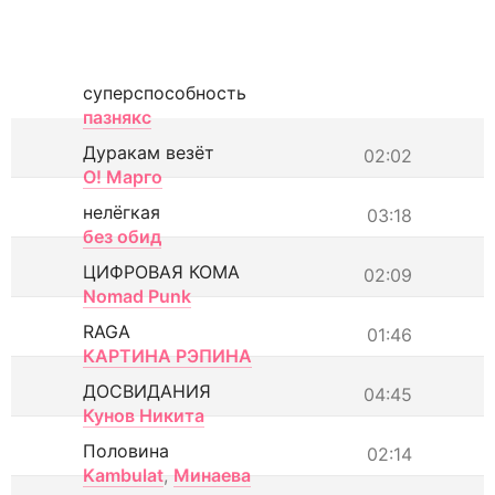
суперспособность
пазнякс
Дуракам везёт
02:02
О! Марго
нелёгкая
03:18
без обид
ЦИФРОВАЯ КОМА
02:09
Nomad Punk
RAGA
01:46
КАРТИНА РЭПИНА
ДОСВИДАНИЯ
04:45
Кунов Никита
Половина
02:14
Kambulat
,
Минаева