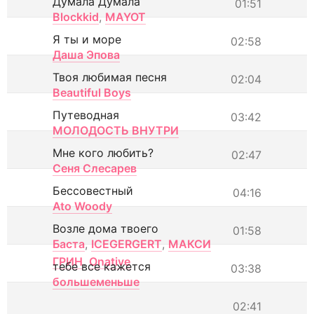
Думала Думала
01:51
Blockkid
,
MAYOT
Я ты и море
02:58
Даша Эпова
Твоя любимая песня
02:04
Beautiful Boys
Путеводная
03:42
МОЛОДОСТЬ ВНУТРИ
Мне кого любить?
02:47
Сеня Слесарев
Бессовестный
04:16
Ato Woody
Возле дома твоего
01:58
Баста
,
ICEGERGERT
,
МАКСИ
ГРИН
,
Onative
тебе все кажется
03:38
большеменьше
02:41