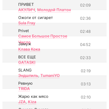
ПРИВЕТ
02:09
АКУЛИЧ
,
Молодой Платон
Ожоги от сигарет
02:36
Sula Fray
Privet
02:48
Самое Большое Простое
Число
Замуж
04:52
Клава Кока
ВСЕ ЕЩЕ
02:33
GATASKI
SLANG
02:19
Эндшпиль
,
TumaniYO
Ревную
03:13
TRIDA
Жарю как мясо
02:10
JZA
,
Kiza