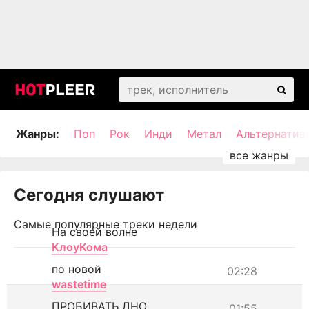
Жанры:
Поп
Рок
Инди
Метал
Альтернатив
Сегодня слушают
Самые популярные треки недели
На своей волне
КлоуКома
по новой
02:28
wastetime
ПРОБИВАТЬ ДНО
01:55