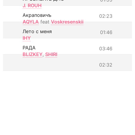
J. ROUH
Акраповичъ
02:23
AQYLA
feat
Voskresenskii
Лето с меня
01:46
IHY
РАДА
03:46
BLIZKEY
,
SHIRI
02:32