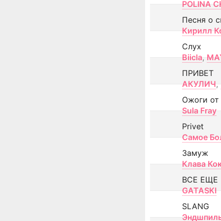
POLINA CH
Песня о 
Кирилл К
Слух
Biicla
,
MA
ПРИВЕТ
АКУЛИЧ
,
Ожоги от
Sula Fray
Privet
Самое Бо
Замуж
Клава Ко
ВСЕ ЕЩЕ
GATASKI
SLANG
Эндшпил