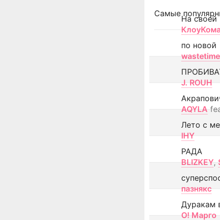
Самые популярн
На своей
КлоуКом
по новой
wastetime
ПРОБИВА
J. ROUH
Акрапови
AQYLA
fe
Лето с м
IHY
РАДА
BLIZKEY
,
суперспо
пазнякс
Дуракам 
О! Марго