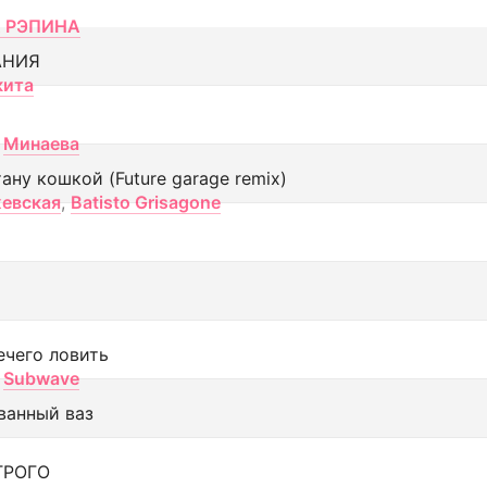
 РЭПИНА
АНИЯ
кита
Минаева
тану кошкой (Future garage remix)
евская
,
Batisto Grisagone
ечего ловить
Subwave
ванный ваз
ТРОГО