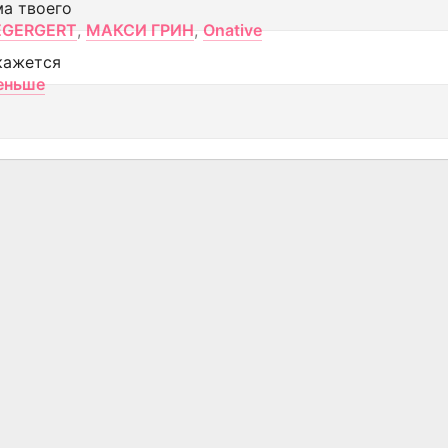
ма твоего
EGERGERT
,
МАКСИ ГРИН
,
Onative
кажется
еньше