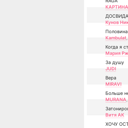
RAGA
КАРТИНА
ДОСВИД
Кунов Ни
Половина
Kambulat
,
Когда я с
Мария Рж
За душу
JUDI
Вера
MIRAVI
Больше н
MURANA
,
Затониро
Витя АК
ХОЧУ ОС