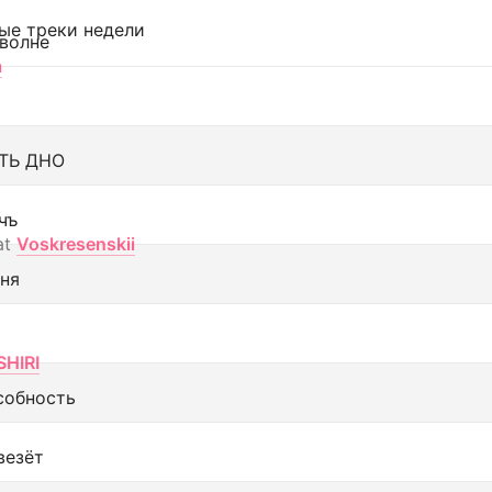
ые треки недели
 волне
а
ТЬ ДНО
чъ
at
Voskresenskii
еня
SHIRI
собность
везёт