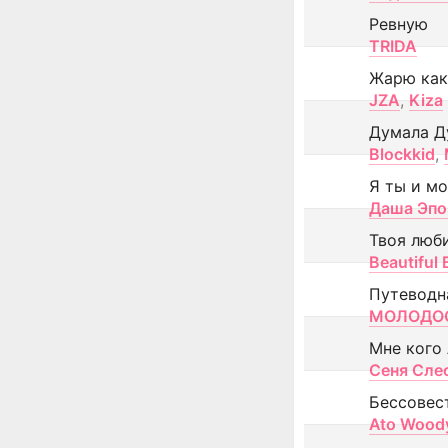
Ревную
TRIDA
Жарю как
JZA
,
Kiza
Думала Д
Blockkid
,
Я ты и м
Даша Эпо
Твоя люб
Beautiful
Путеводн
МОЛОДОС
Мне кого
Сеня Сле
Бессовес
Ato Wood