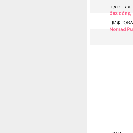
нелёгкая
без обид
ЦИФРОВА
Nomad Pu