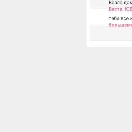
Возле до
Баста
,
IC
тебе все 
большем