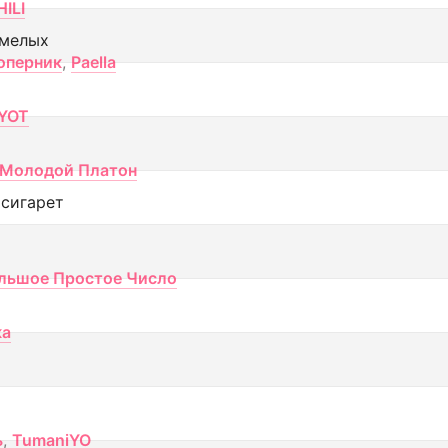
ILI
смелых
оперник
,
Paella
YOT
Молодой Платон
 сигарет
льшое Простое Число
ка
ь
,
TumaniYO