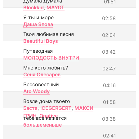
Думала Думала
01:51
Blockkid
,
MAYOT
Я ты и море
02:58
Даша Эпова
Твоя любимая песня
02:04
Beautiful Boys
Путеводная
03:42
МОЛОДОСТЬ ВНУТРИ
Мне кого любить?
02:47
Сеня Слесарев
Бессовестный
04:16
Ato Woody
Возле дома твоего
01:58
Баста
,
ICEGERGERT
,
МАКСИ
ГРИН
,
Onative
тебе все кажется
03:38
большеменьше
02:41