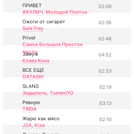
ПРИВЕТ
02:09
АКУЛИЧ
,
Молодой Платон
Ожоги от сигарет
02:36
Sula Fray
Privet
02:48
Самое Большое Простое
Число
Замуж
04:52
Клава Кока
ВСЕ ЕЩЕ
02:33
GATASKI
SLANG
02:19
Эндшпиль
,
TumaniYO
Ревную
03:13
TRIDA
Жарю как мясо
02:10
JZA
,
Kiza