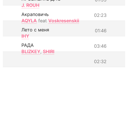
J. ROUH
Акраповичъ
02:23
AQYLA
feat
Voskresenskii
Лето с меня
01:46
IHY
РАДА
03:46
BLIZKEY
,
SHIRI
02:32