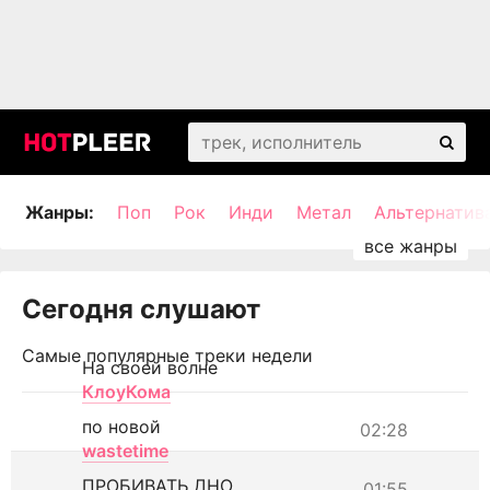
Жанры:
Поп
Рок
Инди
Метал
Альтернатив
Сегодня слушают
Самые популярные треки недели
На своей волне
КлоуКома
по новой
02:28
wastetime
ПРОБИВАТЬ ДНО
01:55