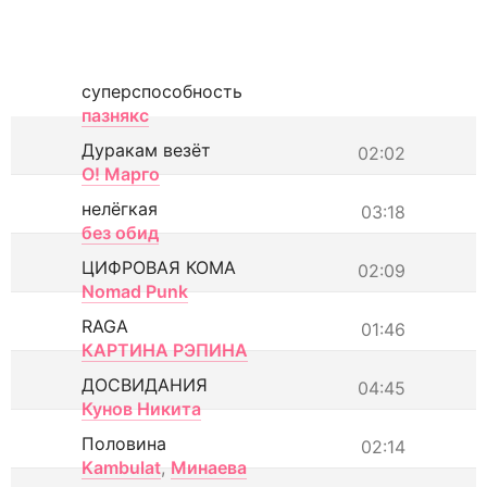
суперспособность
пазнякс
Дуракам везёт
02:02
О! Марго
нелёгкая
03:18
без обид
ЦИФРОВАЯ КОМА
02:09
Nomad Punk
RAGA
01:46
КАРТИНА РЭПИНА
ДОСВИДАНИЯ
04:45
Кунов Никита
Половина
02:14
Kambulat
,
Минаева