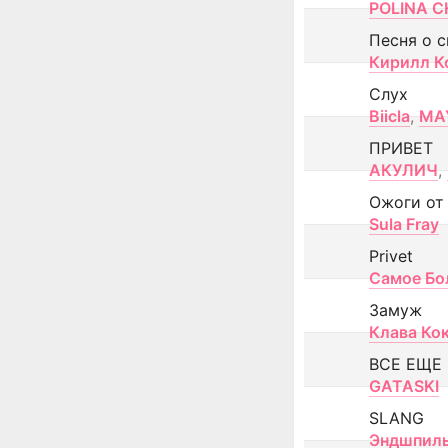
POLINA CH
Песня о 
Кирилл К
Слух
Biicla
,
MA
ПРИВЕТ
АКУЛИЧ
,
Ожоги от
Sula Fray
Privet
Самое Бо
Замуж
Клава Ко
ВСЕ ЕЩЕ
GATASKI
SLANG
Эндшпил