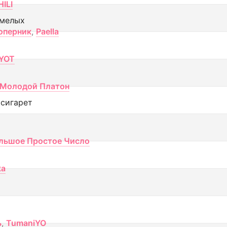
ILI
смелых
оперник
,
Paella
YOT
Молодой Платон
 сигарет
льшое Простое Число
ка
ь
,
TumaniYO