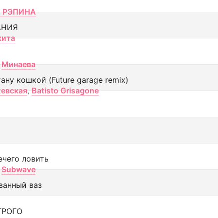
 РЭПИНА
АНИЯ
кита
Минаева
тану кошкой (Future garage remix)
евская
,
Batisto Grisagone
ечего ловить
Subwave
ванный ваз
ТРОГО