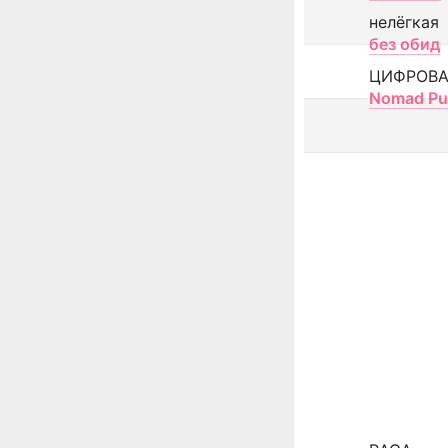
нелёгкая
без обид
ЦИФРОВА
Nomad Pu