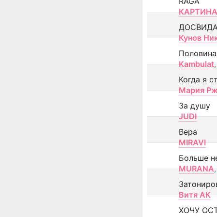
RAGA
КАРТИНА
ДОСВИД
Кунов Ни
Половина
Kambulat
,
Когда я с
Мария Рж
За душу
JUDI
Вера
MIRAVI
Больше н
MURANA
,
Затониро
Витя АК
ХОЧУ ОС