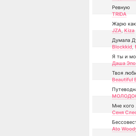
Ревную
TRIDA
Жарю как
JZA
,
Kiza
Думала Д
Blockkid
,
Я ты и м
Даша Эпо
Твоя люб
Beautiful
Путеводн
МОЛОДОС
Мне кого
Сеня Сле
Бессовес
Ato Wood