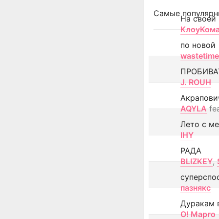
Самые популярн
На своей
КлоуКом
по новой
wastetime
ПРОБИВА
J. ROUH
Акрапови
AQYLA
fe
Лето с м
IHY
РАДА
BLIZKEY
,
суперспо
пазнякс
Дуракам 
О! Марго