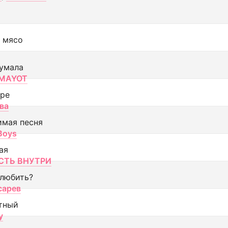
 мясо
умала
MAYOT
оре
ва
имая песня
 Boys
ая
ТЬ ВНУТРИ
 любить?
сарев
тный
y