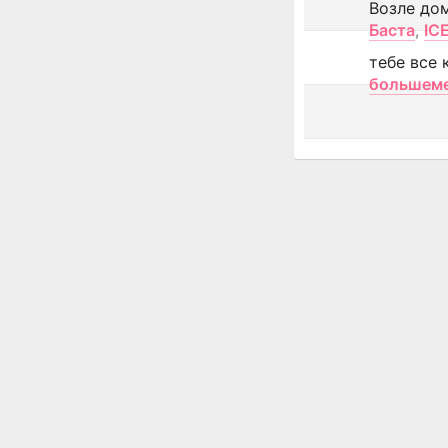
Возле до
Баста
,
IC
тебе все 
большем