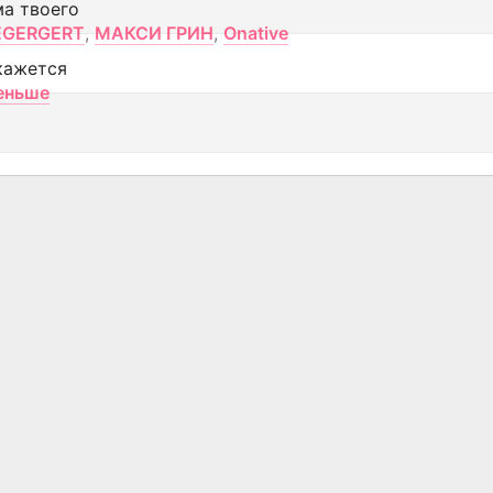
ма твоего
EGERGERT
,
МАКСИ ГРИН
,
Onative
кажется
еньше