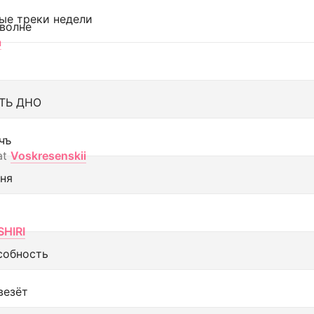
ые треки недели
 волне
а
ТЬ ДНО
чъ
at
Voskresenskii
еня
SHIRI
собность
везёт