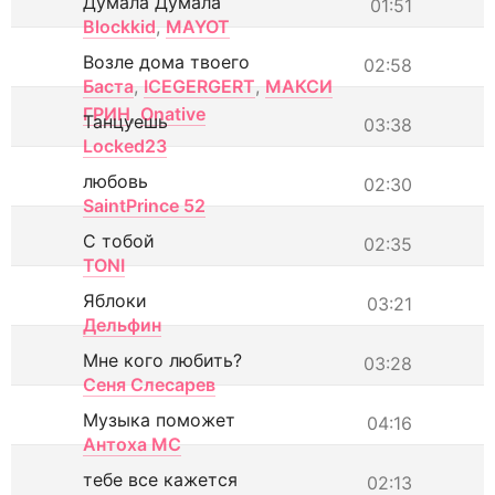
Думала Думала
01:51
Blockkid
,
MAYOT
Возле дома твоего
02:58
Баста
,
ICEGERGERT
,
МАКСИ
ГРИН
,
Onative
Танцуешь
03:38
Locked23
любовь
02:30
SaintPrince 52
С тобой
02:35
TONI
Яблоки
03:21
Дельфин
Мне кого любить?
03:28
Сеня Слесарев
Музыка поможет
04:16
Антоха МС
тебе все кажется
02:13