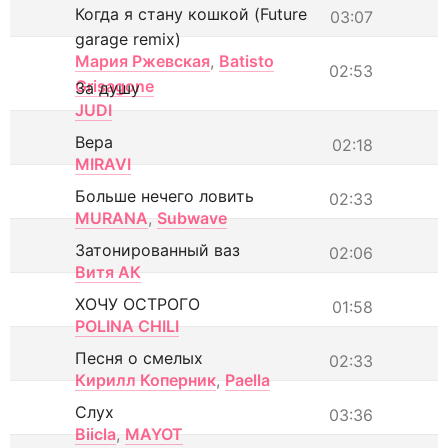
Когда я стану кошкой (Future
03:07
garage remix)
Мария Ржевская
,
Batisto
02:53
Grisagone
За душу
JUDI
Вера
02:18
MIRAVI
Больше нечего ловить
02:33
MURANA
,
Subwave
Затонированный ваз
02:06
Витя АК
ХОЧУ ОСТРОГО
01:58
POLINA CHILI
Песня о смелых
02:33
Кирилл Коперник
,
Paella
Слух
03:36
Biicla
,
MAYOT