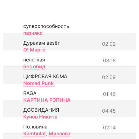
суперспособность
пазнякс
Дуракам везёт
02:02
О! Марго
нелёгкая
03:18
без обид
ЦИФРОВАЯ КОМА
02:09
Nomad Punk
RAGA
01:46
КАРТИНА РЭПИНА
ДОСВИДАНИЯ
04:45
Кунов Никита
Половина
02:14
Kambulat
,
Минаева