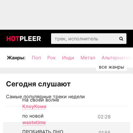
Жанры:
Поп
Рок
Инди
Метал
Альтернатив
Сегодня слушают
Самые популярные треки недели
На своей волне
КлоуКома
по новой
02:28
wastetime
ПРОБИВАТЬ ДНО
01:55