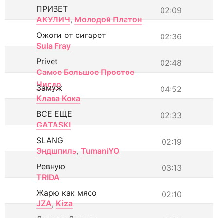
ПРИВЕТ
02:09
АКУЛИЧ
,
Молодой Платон
Ожоги от сигарет
02:36
Sula Fray
Privet
02:48
Самое Большое Простое
Число
Замуж
04:52
Клава Кока
ВСЕ ЕЩЕ
02:33
GATASKI
SLANG
02:19
Эндшпиль
,
TumaniYO
Ревную
03:13
TRIDA
Жарю как мясо
02:10
JZA
,
Kiza