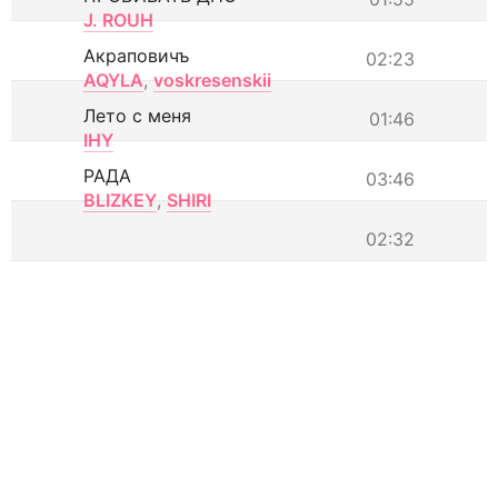
J. ROUH
Акраповичъ
02:23
AQYLA
,
voskresenskii
Лето с меня
01:46
IHY
РАДА
03:46
BLIZKEY
,
SHIRI
02:32