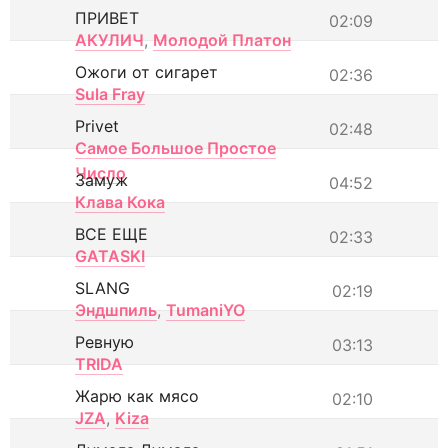
ПРИВЕТ
02:09
АКУЛИЧ
,
Молодой Платон
Ожоги от сигарет
02:36
Sula Fray
Privet
02:48
Самое Большое Простое
Число
Замуж
04:52
Клава Кока
ВСЕ ЕЩЕ
02:33
GATASKI
SLANG
02:19
Эндшпиль
,
TumaniYO
Ревную
03:13
TRIDA
Жарю как мясо
02:10
JZA
,
Kiza