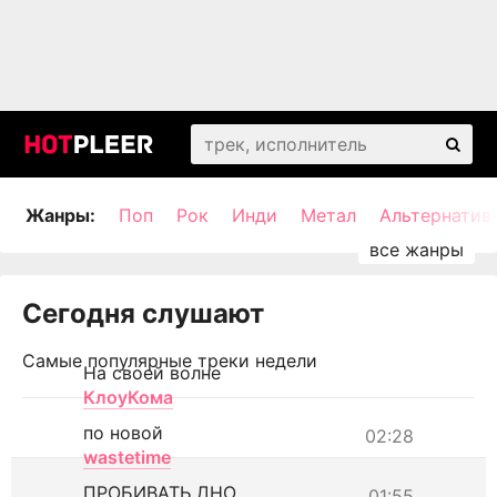
Жанры:
Поп
Рок
Инди
Метал
Альтернатив
Сегодня слушают
Самые популярные треки недели
На своей волне
КлоуКома
по новой
02:28
wastetime
ПРОБИВАТЬ ДНО
01:55