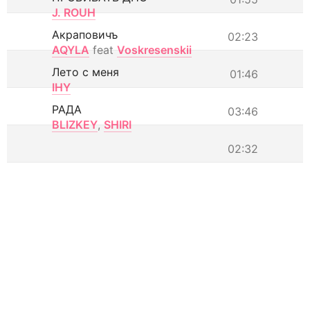
J. ROUH
Акраповичъ
02:23
AQYLA
feat
Voskresenskii
Лето с меня
01:46
IHY
РАДА
03:46
BLIZKEY
,
SHIRI
02:32