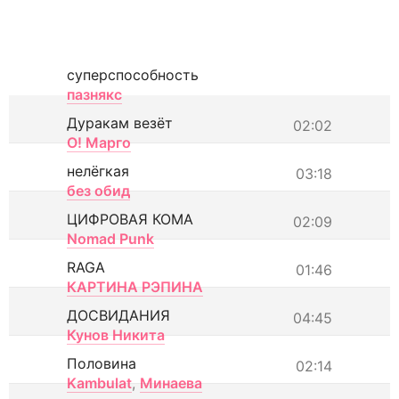
суперспособность
пазнякс
Дуракам везёт
02:02
О! Марго
нелёгкая
03:18
без обид
ЦИФРОВАЯ КОМА
02:09
Nomad Punk
RAGA
01:46
КАРТИНА РЭПИНА
ДОСВИДАНИЯ
04:45
Кунов Никита
Половина
02:14
Kambulat
,
Минаева