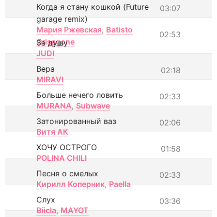
Когда я стану кошкой (Future
03:07
garage remix)
Мария Ржевская
,
Batisto
02:53
Grisagone
За душу
JUDI
Вера
02:18
MIRAVI
Больше нечего ловить
02:33
MURANA
,
Subwave
Затонированный ваз
02:06
Витя АК
ХОЧУ ОСТРОГО
01:58
POLINA CHILI
Песня о смелых
02:33
Кирилл Коперник
,
Paella
Слух
03:36
Biicla
,
MAYOT