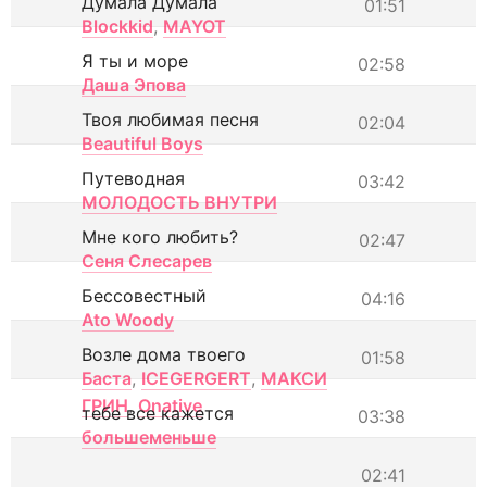
Думала Думала
01:51
Blockkid
,
MAYOT
Я ты и море
02:58
Даша Эпова
Твоя любимая песня
02:04
Beautiful Boys
Путеводная
03:42
МОЛОДОСТЬ ВНУТРИ
Мне кого любить?
02:47
Сеня Слесарев
Бессовестный
04:16
Ato Woody
Возле дома твоего
01:58
Баста
,
ICEGERGERT
,
МАКСИ
ГРИН
,
Onative
тебе все кажется
03:38
большеменьше
02:41