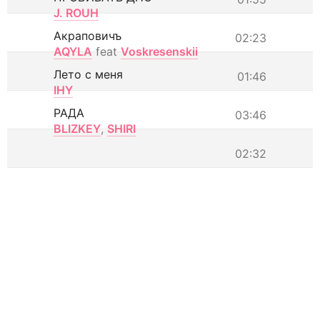
J. ROUH
Акраповичъ
02:23
AQYLA
feat
Voskresenskii
Лето с меня
01:46
IHY
РАДА
03:46
BLIZKEY
,
SHIRI
02:32