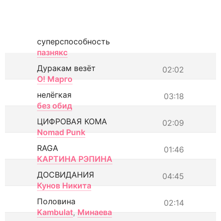
суперспособность
пазнякс
Дуракам везёт
02:02
О! Марго
нелёгкая
03:18
без обид
ЦИФРОВАЯ КОМА
02:09
Nomad Punk
RAGA
01:46
КАРТИНА РЭПИНА
ДОСВИДАНИЯ
04:45
Кунов Никита
Половина
02:14
Kambulat
,
Минаева