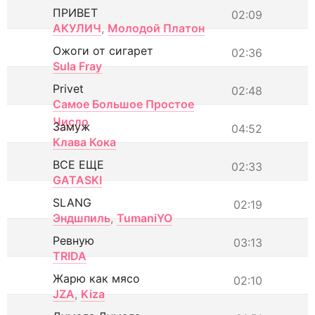
ПРИВЕТ
02:09
АКУЛИЧ
,
Молодой Платон
Ожоги от сигарет
02:36
Sula Fray
Privet
02:48
Самое Большое Простое
Число
Замуж
04:52
Клава Кока
ВСЕ ЕЩЕ
02:33
GATASKI
SLANG
02:19
Эндшпиль
,
TumaniYO
Ревную
03:13
TRIDA
Жарю как мясо
02:10
JZA
,
Kiza