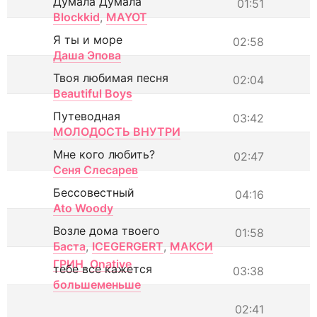
Думала Думала
01:51
Blockkid
,
MAYOT
Я ты и море
02:58
Даша Эпова
Твоя любимая песня
02:04
Beautiful Boys
Путеводная
03:42
МОЛОДОСТЬ ВНУТРИ
Мне кого любить?
02:47
Сеня Слесарев
Бессовестный
04:16
Ato Woody
Возле дома твоего
01:58
Баста
,
ICEGERGERT
,
МАКСИ
ГРИН
,
Onative
тебе все кажется
03:38
большеменьше
02:41