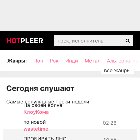
Жанры:
Поп
Рок
Инди
Метал
Альтернатив
Сегодня слушают
Самые популярные треки недели
На своей волне
КлоуКома
по новой
02:28
wastetime
ПРОБИВАТЬ ДНО
01:55