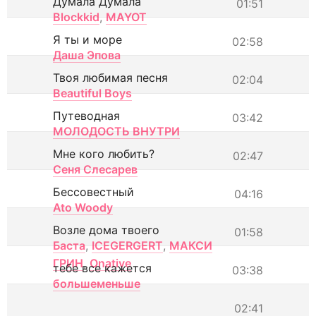
Думала Думала
01:51
Blockkid
,
MAYOT
Я ты и море
02:58
Даша Эпова
Твоя любимая песня
02:04
Beautiful Boys
Путеводная
03:42
МОЛОДОСТЬ ВНУТРИ
Мне кого любить?
02:47
Сеня Слесарев
Бессовестный
04:16
Ato Woody
Возле дома твоего
01:58
Баста
,
ICEGERGERT
,
МАКСИ
ГРИН
,
Onative
тебе все кажется
03:38
большеменьше
02:41