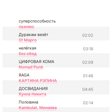
суперспособность
пазнякс
Дуракам везёт
02:02
О! Марго
нелёгкая
03:18
без обид
ЦИФРОВАЯ КОМА
02:09
Nomad Punk
RAGA
01:46
КАРТИНА РЭПИНА
ДОСВИДАНИЯ
04:45
Кунов Никита
Половина
02:14
Kambulat
,
Минаева