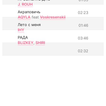
J. ROUH
Акраповичъ
02:23
AQYLA
feat
Voskresenskii
Лето с меня
01:46
IHY
РАДА
03:46
BLIZKEY
,
SHIRI
02:32