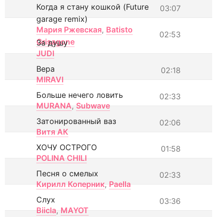
Когда я стану кошкой (Future
03:07
garage remix)
Мария Ржевская
,
Batisto
02:53
Grisagone
За душу
JUDI
Вера
02:18
MIRAVI
Больше нечего ловить
02:33
MURANA
,
Subwave
Затонированный ваз
02:06
Витя АК
ХОЧУ ОСТРОГО
01:58
POLINA CHILI
Песня о смелых
02:33
Кирилл Коперник
,
Paella
Слух
03:36
Biicla
,
MAYOT