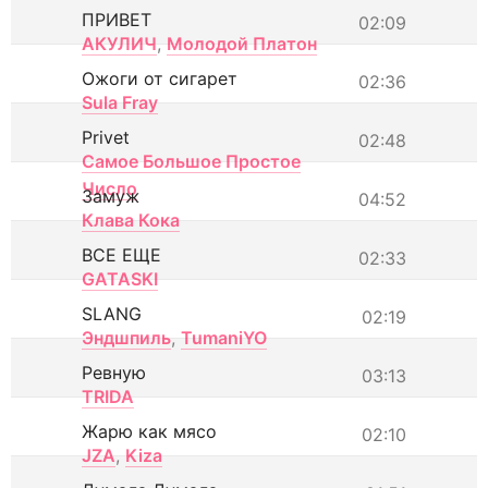
ПРИВЕТ
02:09
АКУЛИЧ
,
Молодой Платон
Ожоги от сигарет
02:36
Sula Fray
Privet
02:48
Самое Большое Простое
Число
Замуж
04:52
Клава Кока
ВСЕ ЕЩЕ
02:33
GATASKI
SLANG
02:19
Эндшпиль
,
TumaniYO
Ревную
03:13
TRIDA
Жарю как мясо
02:10
JZA
,
Kiza