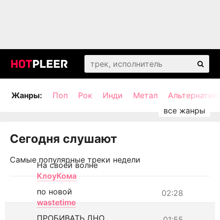
Жанры:
Поп
Рок
Инди
Метал
Альтернатив
Сегодня слушают
Самые популярные треки недели
На своей волне
КлоуКома
по новой
02:28
wastetime
ПРОБИВАТЬ ДНО
01:55