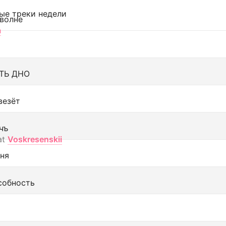
ые треки недели
 волне
а
ТЬ ДНО
везёт
чъ
at
Voskresenskii
еня
собность