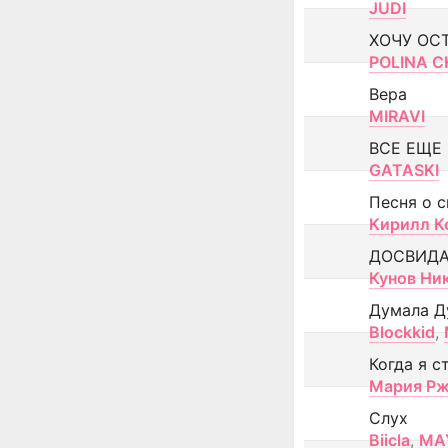
JUDI
ХОЧУ ОС
POLINA CH
Вера
MIRAVI
ВСЕ ЕЩЕ
GATASKI
Песня о 
Кирилл К
ДОСВИД
Кунов Ни
Думала Д
Blockkid
,
Когда я с
Мария Рж
Слух
Biicla
,
MA