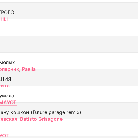
ТРОГО
ILI
смелых
оперник
,
Paella
АНИЯ
кита
умала
MAYOT
тану кошкой (Future garage remix)
евская
,
Batisto Grisagone
YOT