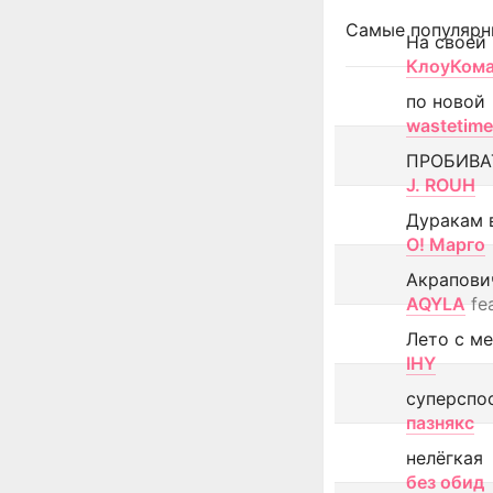
Самые популярн
На своей
КлоуКом
по новой
wastetime
ПРОБИВА
J. ROUH
Дуракам 
О! Марго
Акрапови
AQYLA
fe
Лето с м
IHY
суперспо
пазнякс
нелёгкая
без обид