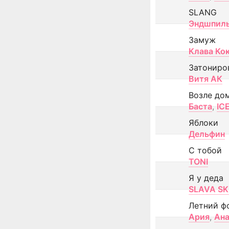
SLANG
Эндшпил
Замуж
Клава Ко
Затониро
Витя АК
Возле до
Баста
,
IC
Яблоки
Дельфин
С тобой
TONI
Я у деда
SLAVA SK
Летний ф
Ария
,
Ана