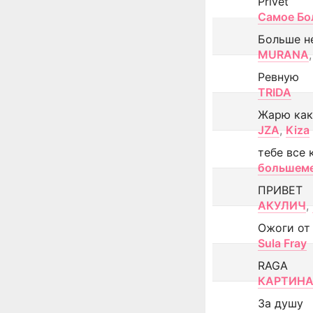
Privet
Самое Бо
Больше н
MURANA
,
Ревную
TRIDA
Жарю как
JZA
,
Kiza
тебе все 
большем
ПРИВЕТ
АКУЛИЧ
,
Ожоги от
Sula Fray
RAGA
КАРТИНА
За душу