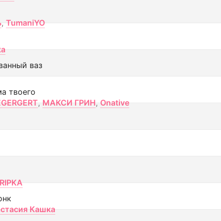
ь
,
TumaniYO
ка
ванный ваз
ма твоего
EGERGERT
,
МАКСИ ГРИН
,
Onative
RIPKA
онк
стасия Кашка