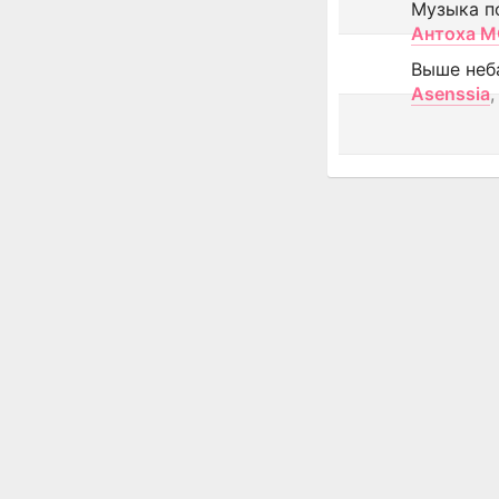
Музыка п
Антоха 
Выше неб
Asenssia
,