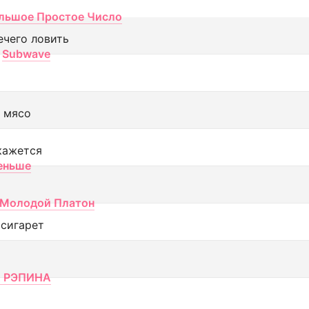
льшое Простое Число
ечего ловить
Subwave
 мясо
кажется
еньше
Молодой Платон
 сигарет
 РЭПИНА