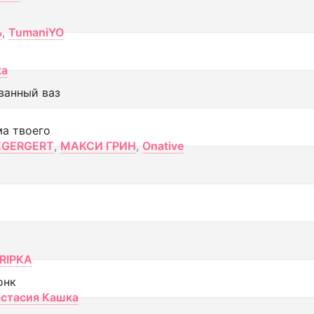
ь
,
TumaniYO
ка
ванный ваз
ма твоего
EGERGERT
,
МАКСИ ГРИН
,
Onative
RIPKA
онк
стасия Кашка