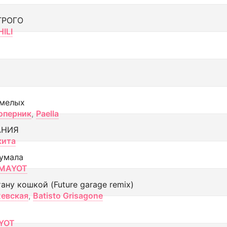
ТРОГО
ILI
смелых
оперник
,
Paella
АНИЯ
кита
умала
MAYOT
тану кошкой (Future garage remix)
евская
,
Batisto Grisagone
YOT