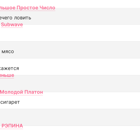
льшое Простое Число
ечего ловить
Subwave
 мясо
кажется
еньше
Молодой Платон
 сигарет
 РЭПИНА