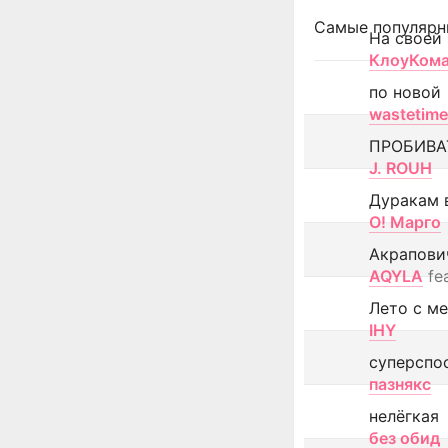
Самые популярн
На своей
КлоуКом
по новой
wastetime
ПРОБИВА
J. ROUH
Дуракам 
О! Марго
Акрапови
AQYLA
fe
Лето с м
IHY
суперспо
пазнякс
нелёгкая
без обид