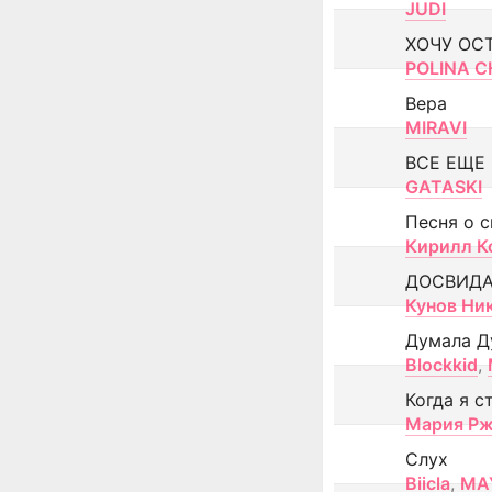
JUDI
ХОЧУ ОС
POLINA CH
Вера
MIRAVI
ВСЕ ЕЩЕ
GATASKI
Песня о 
Кирилл К
ДОСВИД
Кунов Ни
Думала Д
Blockkid
,
Когда я с
Мария Рж
Слух
Biicla
,
MA