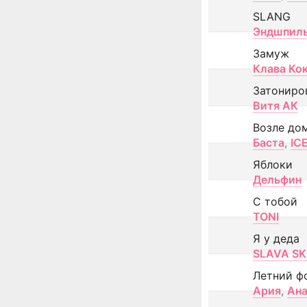
SLANG
Эндшпил
Замуж
Клава Ко
Затониро
Витя АК
Возле до
Баста
,
IC
Яблоки
Дельфин
С тобой
TONI
Я у деда
SLAVA SK
Летний ф
Ария
,
Ана