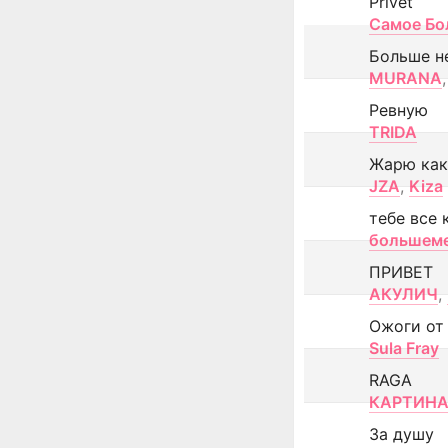
Privet
Самое Бо
Больше н
MURANA
,
Ревную
TRIDA
Жарю как
JZA
,
Kiza
тебе все 
большем
ПРИВЕТ
АКУЛИЧ
,
Ожоги от
Sula Fray
RAGA
КАРТИНА
За душу