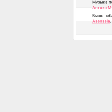
Музыка п
Антоха 
Выше неб
Asenssia
,