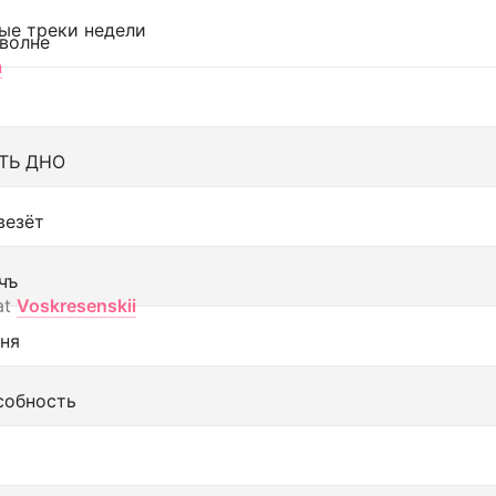
ые треки недели
 волне
а
ТЬ ДНО
везёт
чъ
at
Voskresenskii
еня
собность