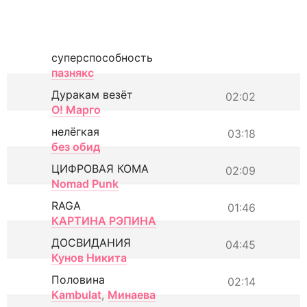
суперспособность
пазнякс
Дуракам везёт
02:02
О! Марго
нелёгкая
03:18
без обид
ЦИФРОВАЯ КОМА
02:09
Nomad Punk
RAGA
01:46
КАРТИНА РЭПИНА
ДОСВИДАНИЯ
04:45
Кунов Никита
Половина
02:14
Kambulat
,
Минаева