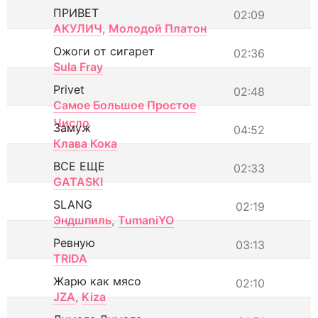
ПРИВЕТ
02:09
АКУЛИЧ
,
Молодой Платон
Ожоги от сигарет
02:36
Sula Fray
Privet
02:48
Самое Большое Простое
Число
Замуж
04:52
Клава Кока
ВСЕ ЕЩЕ
02:33
GATASKI
SLANG
02:19
Эндшпиль
,
TumaniYO
Ревную
03:13
TRIDA
Жарю как мясо
02:10
JZA
,
Kiza