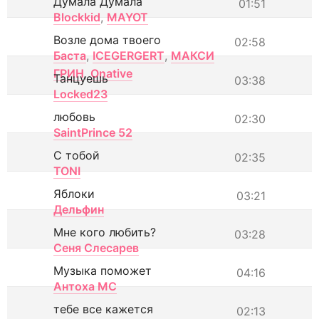
Думала Думала
01:51
Blockkid
,
MAYOT
Возле дома твоего
02:58
Баста
,
ICEGERGERT
,
МАКСИ
ГРИН
,
Onative
Танцуешь
03:38
Locked23
любовь
02:30
SaintPrince 52
С тобой
02:35
TONI
Яблоки
03:21
Дельфин
Мне кого любить?
03:28
Сеня Слесарев
Музыка поможет
04:16
Антоха МС
тебе все кажется
02:13