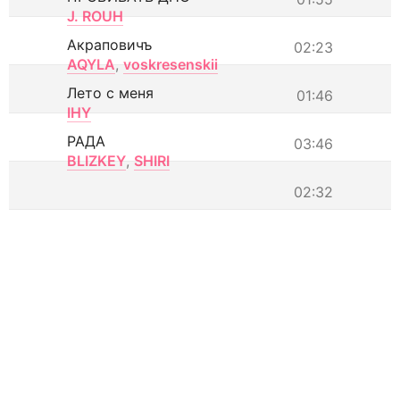
J. ROUH
Акраповичъ
02:23
AQYLA
,
voskresenskii
Лето с меня
01:46
IHY
РАДА
03:46
BLIZKEY
,
SHIRI
02:32