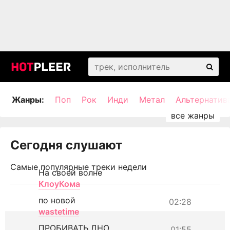
Жанры:
Поп
Рок
Инди
Метал
Альтернатив
Сегодня слушают
Самые популярные треки недели
На своей волне
КлоуКома
по новой
02:28
wastetime
ПРОБИВАТЬ ДНО
01:55