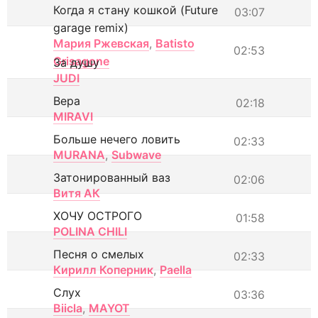
Когда я стану кошкой (Future
03:07
garage remix)
Мария Ржевская
,
Batisto
02:53
Grisagone
За душу
JUDI
Вера
02:18
MIRAVI
Больше нечего ловить
02:33
MURANA
,
Subwave
Затонированный ваз
02:06
Витя АК
ХОЧУ ОСТРОГО
01:58
POLINA CHILI
Песня о смелых
02:33
Кирилл Коперник
,
Paella
Слух
03:36
Biicla
,
MAYOT