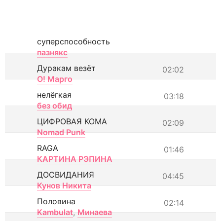
суперспособность
пазнякс
Дуракам везёт
02:02
О! Марго
нелёгкая
03:18
без обид
ЦИФРОВАЯ КОМА
02:09
Nomad Punk
RAGA
01:46
КАРТИНА РЭПИНА
ДОСВИДАНИЯ
04:45
Кунов Никита
Половина
02:14
Kambulat
,
Минаева