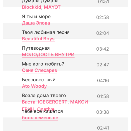
Думала Думала
01:51
Blockkid
,
MAYOT
Я ты и море
02:58
Даша Эпова
Твоя любимая песня
02:04
Beautiful Boys
Путеводная
03:42
МОЛОДОСТЬ ВНУТРИ
Мне кого любить?
02:47
Сеня Слесарев
Бессовестный
04:16
Ato Woody
Возле дома твоего
01:58
Баста
,
ICEGERGERT
,
МАКСИ
ГРИН
,
Onative
тебе все кажется
03:38
большеменьше
02:41