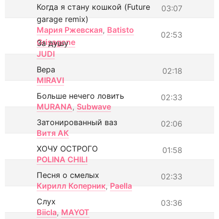
Когда я стану кошкой (Future
03:07
garage remix)
Мария Ржевская
,
Batisto
02:53
Grisagone
За душу
JUDI
Вера
02:18
MIRAVI
Больше нечего ловить
02:33
MURANA
,
Subwave
Затонированный ваз
02:06
Витя АК
ХОЧУ ОСТРОГО
01:58
POLINA CHILI
Песня о смелых
02:33
Кирилл Коперник
,
Paella
Слух
03:36
Biicla
,
MAYOT