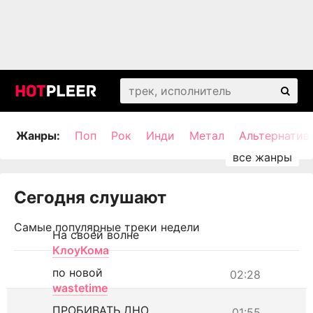
Жанры:
Поп
Рок
Инди
Метал
Альтернатив
Сегодня слушают
Самые популярные треки недели
На своей волне
КлоуКома
по новой
02:28
wastetime
ПРОБИВАТЬ ДНО
01:55