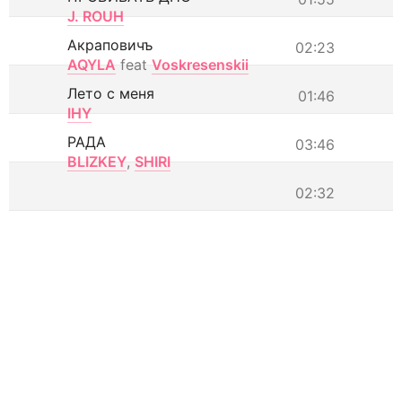
J. ROUH
Акраповичъ
02:23
AQYLA
feat
Voskresenskii
Лето с меня
01:46
IHY
РАДА
03:46
BLIZKEY
,
SHIRI
02:32