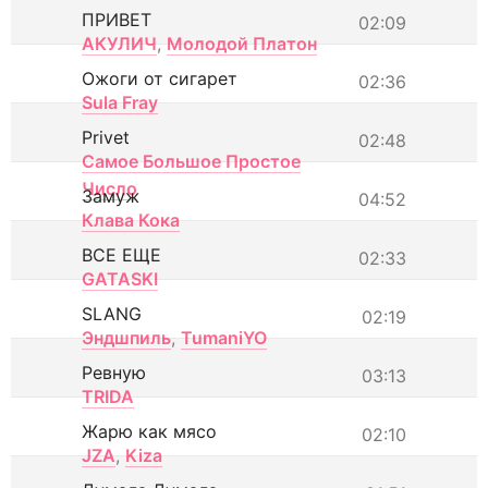
ПРИВЕТ
02:09
АКУЛИЧ
,
Молодой Платон
Ожоги от сигарет
02:36
Sula Fray
Privet
02:48
Самое Большое Простое
Число
Замуж
04:52
Клава Кока
ВСЕ ЕЩЕ
02:33
GATASKI
SLANG
02:19
Эндшпиль
,
TumaniYO
Ревную
03:13
TRIDA
Жарю как мясо
02:10
JZA
,
Kiza