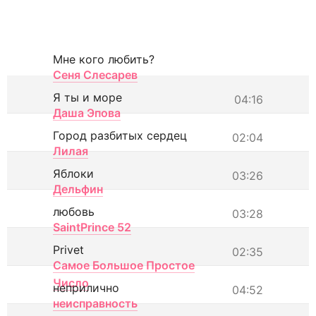
Мне кого любить?
Сеня Слесарев
Я ты и море
04:16
Даша Эпова
Город разбитых сердец
02:04
Лилая
Яблоки
03:26
Дельфин
любовь
03:28
SaintPrince 52
Privet
02:35
Самое Большое Простое
Число
неприлично
04:52
неисправность