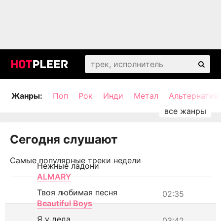
Жанры:
Поп
Рок
Инди
Метал
Альтернатив
Сегодня слушают
Самые популярные треки недели
Нежные ладони
ALMARY
Твоя любимая песня
02:35
Beautiful Boys
Я у деда
03:42