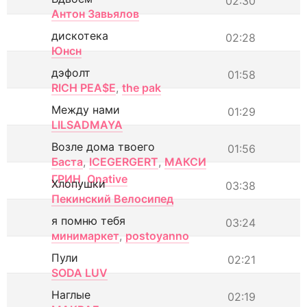
02:30
Антон Завьялов
дискотека
02:28
Юнсн
дэфолт
01:58
RICH PEA$E
,
the pak
Между нами
01:29
LILSADMAYA
Возле дома твоего
01:56
Баста
,
ICEGERGERT
,
МАКСИ
ГРИН
,
Onative
Хлопушки
03:38
Пекинский Велосипед
я помню тебя
03:24
минимаркет
,
postoyanno
Пули
02:21
SODA LUV
Наглые
02:19