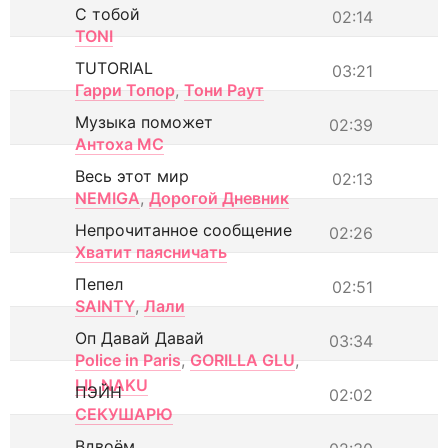
С тобой
02:14
TONI
TUTORIAL
03:21
Гарри Топор
,
Тони Раут
Музыка поможет
02:39
Антоха МС
Весь этот мир
02:13
NEMIGA
,
Дорогой Дневник
Непрочитанное сообщение
02:26
Хватит паясничать
Пепел
02:51
SAINTY
,
Лали
Оп Давай Давай
03:34
Police in Paris
,
GORILLA GLU
,
LIL NAKU
ПЭЙН
02:02
СЕКУШАРЮ
Вдвоём