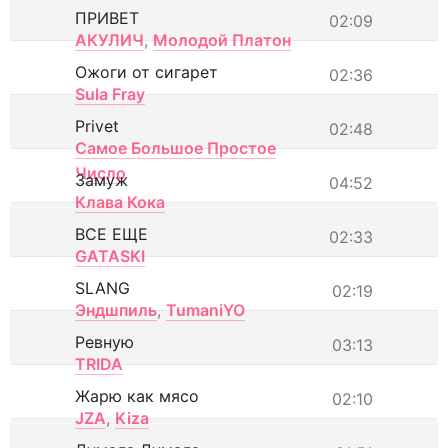
ПРИВЕТ
02:09
АКУЛИЧ
,
Молодой Платон
Ожоги от сигарет
02:36
Sula Fray
Privet
02:48
Самое Большое Простое
Число
Замуж
04:52
Клава Кока
ВСЕ ЕЩЕ
02:33
GATASKI
SLANG
02:19
Эндшпиль
,
TumaniYO
Ревную
03:13
TRIDA
Жарю как мясо
02:10
JZA
,
Kiza