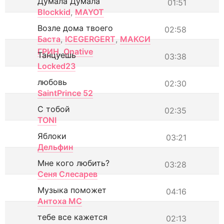
Думала Думала
01:51
Blockkid
,
MAYOT
Возле дома твоего
02:58
Баста
,
ICEGERGERT
,
МАКСИ
ГРИН
,
Onative
Танцуешь
03:38
Locked23
любовь
02:30
SaintPrince 52
С тобой
02:35
TONI
Яблоки
03:21
Дельфин
Мне кого любить?
03:28
Сеня Слесарев
Музыка поможет
04:16
Антоха МС
тебе все кажется
02:13