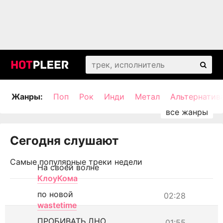
Жанры:
Поп
Рок
Инди
Метал
Альтернатив
Сегодня слушают
Самые популярные треки недели
На своей волне
КлоуКома
по новой
02:28
wastetime
ПРОБИВАТЬ ДНО
01:55