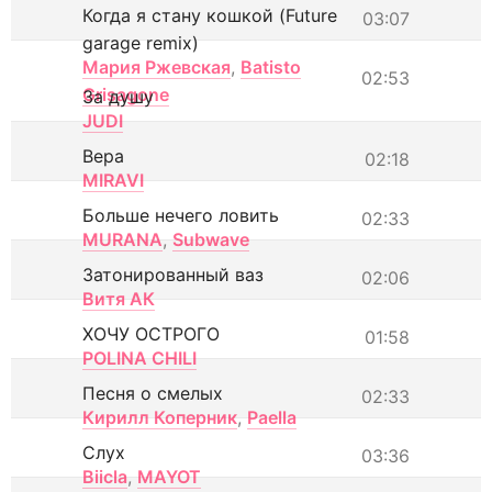
Когда я стану кошкой (Future
03:07
garage remix)
Мария Ржевская
,
Batisto
02:53
Grisagone
За душу
JUDI
Вера
02:18
MIRAVI
Больше нечего ловить
02:33
MURANA
,
Subwave
Затонированный ваз
02:06
Витя АК
ХОЧУ ОСТРОГО
01:58
POLINA CHILI
Песня о смелых
02:33
Кирилл Коперник
,
Paella
Слух
03:36
Biicla
,
MAYOT