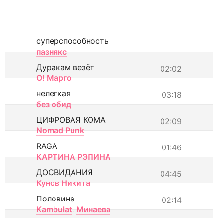
суперспособность
пазнякс
Дуракам везёт
02:02
О! Марго
нелёгкая
03:18
без обид
ЦИФРОВАЯ КОМА
02:09
Nomad Punk
RAGA
01:46
КАРТИНА РЭПИНА
ДОСВИДАНИЯ
04:45
Кунов Никита
Половина
02:14
Kambulat
,
Минаева