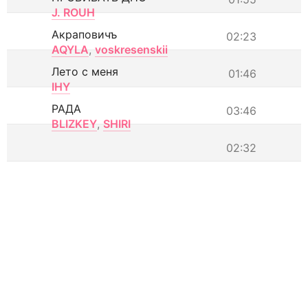
J. ROUH
Акраповичъ
02:23
AQYLA
,
voskresenskii
Лето с меня
01:46
IHY
РАДА
03:46
BLIZKEY
,
SHIRI
02:32