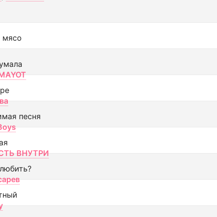
 мясо
умала
MAYOT
оре
ва
имая песня
 Boys
ая
ТЬ ВНУТРИ
 любить?
сарев
тный
y