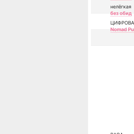
нелёгкая
без обид
ЦИФРОВА
Nomad Pu