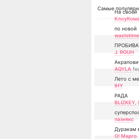
Самые популярн
На своей
КлоуКом
по новой
wastetime
ПРОБИВА
J. ROUH
Акрапови
AQYLA
fe
Лето с м
IHY
РАДА
BLIZKEY
,
суперспо
пазнякс
Дуракам 
О! Марго