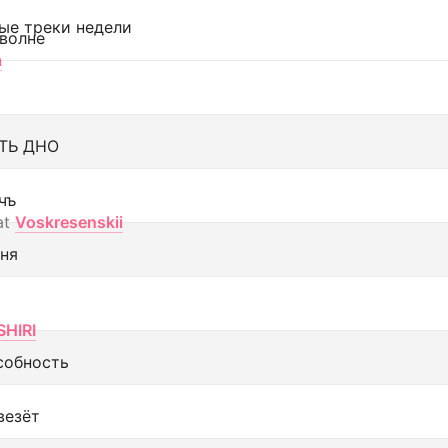
ые треки недели
 волне
а
ТЬ ДНО
чъ
at
Voskresenskii
еня
SHIRI
собность
везёт