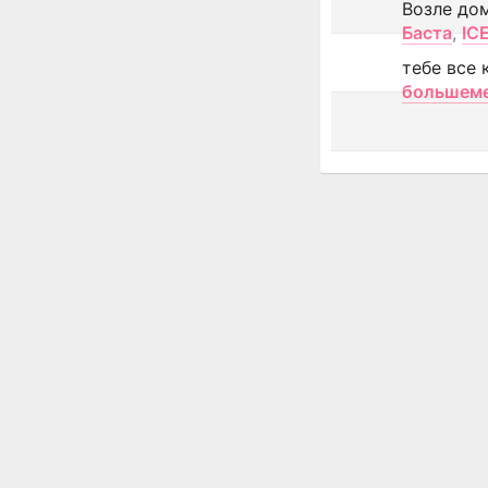
Возле до
Баста
,
IC
тебе все 
большем