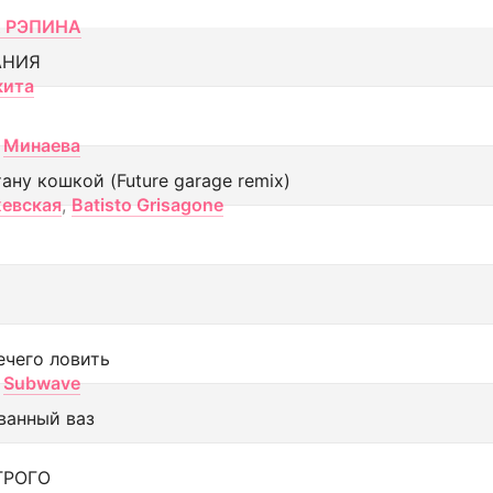
 РЭПИНА
АНИЯ
кита
Минаева
тану кошкой (Future garage remix)
евская
,
Batisto Grisagone
ечего ловить
Subwave
ванный ваз
ТРОГО