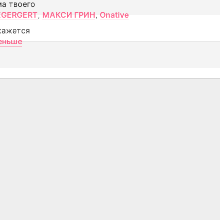
ма твоего
EGERGERT
,
МАКСИ ГРИН
,
Onative
кажется
еньше