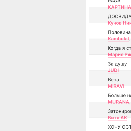
RAGA
КАРТИНА
ДОСВИД
Кунов Ни
Половина
Kambulat
,
Когда я с
Мария Рж
За душу
JUDI
Вера
MIRAVI
Больше н
MURANA
,
Затониро
Витя АК
ХОЧУ ОС