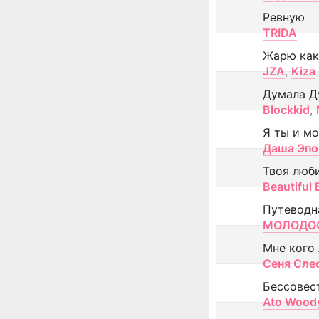
Ревную
TRIDA
Жарю как
JZA
,
Kiza
Думала Д
Blockkid
,
Я ты и м
Даша Эпо
Твоя люб
Beautiful
Путеводн
МОЛОДОС
Мне кого
Сеня Сле
Бессовес
Ato Wood