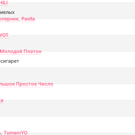
ILI
смелых
оперник
,
Paella
YOT
Молодой Платон
 сигарет
льшое Простое Число
ка
ь
,
TumaniYO