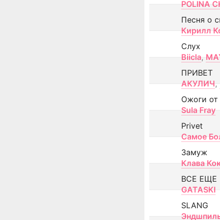
POLINA CH
Песня о 
Кирилл К
Слух
Biicla
,
MA
ПРИВЕТ
АКУЛИЧ
,
Ожоги от
Sula Fray
Privet
Самое Бо
Замуж
Клава Ко
ВСЕ ЕЩЕ
GATASKI
SLANG
Эндшпил