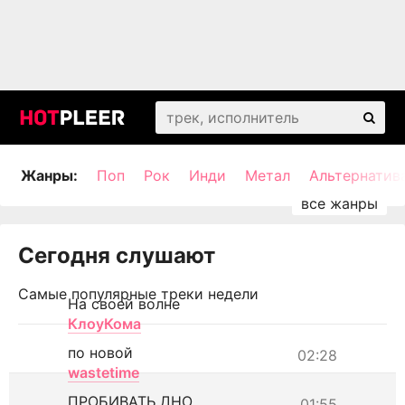
Жанры:
Поп
Рок
Инди
Метал
Альтернатив
Сегодня слушают
Самые популярные треки недели
На своей волне
КлоуКома
по новой
02:28
wastetime
ПРОБИВАТЬ ДНО
01:55