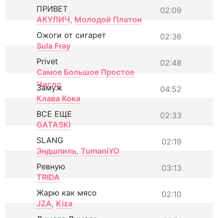
ПРИВЕТ
02:09
АКУЛИЧ
,
Молодой Платон
Ожоги от сигарет
02:36
Sula Fray
Privet
02:48
Самое Большое Простое
Число
Замуж
04:52
Клава Кока
ВСЕ ЕЩЕ
02:33
GATASKI
SLANG
02:19
Эндшпиль
,
TumaniYO
Ревную
03:13
TRIDA
Жарю как мясо
02:10
JZA
,
Kiza