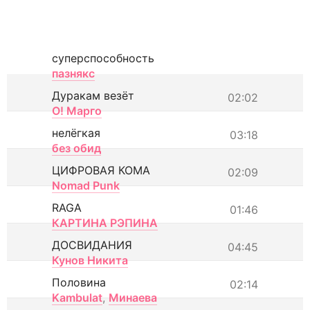
суперспособность
пазнякс
Дуракам везёт
02:02
О! Марго
нелёгкая
03:18
без обид
ЦИФРОВАЯ КОМА
02:09
Nomad Punk
RAGA
01:46
КАРТИНА РЭПИНА
ДОСВИДАНИЯ
04:45
Кунов Никита
Половина
02:14
Kambulat
,
Минаева