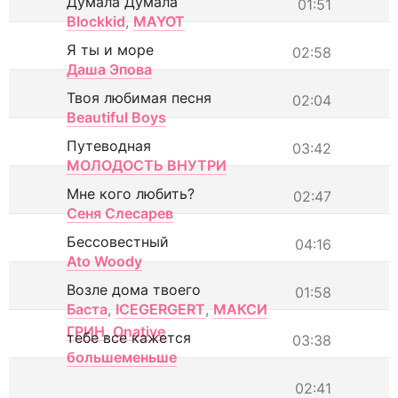
Думала Думала
01:51
Blockkid
,
MAYOT
Я ты и море
02:58
Даша Эпова
Твоя любимая песня
02:04
Beautiful Boys
Путеводная
03:42
МОЛОДОСТЬ ВНУТРИ
Мне кого любить?
02:47
Сеня Слесарев
Бессовестный
04:16
Ato Woody
Возле дома твоего
01:58
Баста
,
ICEGERGERT
,
МАКСИ
ГРИН
,
Onative
тебе все кажется
03:38
большеменьше
02:41