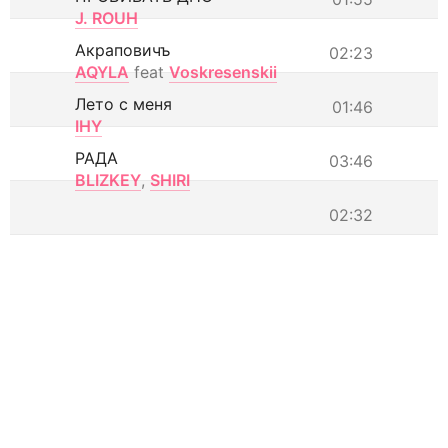
J. ROUH
Акраповичъ
02:23
AQYLA
feat
Voskresenskii
Лето с меня
01:46
IHY
РАДА
03:46
BLIZKEY
,
SHIRI
02:32