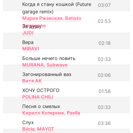
Когда я стану кошкой (Future
03:07
garage remix)
Мария Ржевская
,
Batisto
02:53
Grisagone
За душу
JUDI
Вера
02:18
MIRAVI
Больше нечего ловить
02:33
MURANA
,
Subwave
Затонированный ваз
02:06
Витя АК
ХОЧУ ОСТРОГО
01:58
POLINA CHILI
Песня о смелых
02:33
Кирилл Коперник
,
Paella
Слух
03:36
Biicla
,
MAYOT