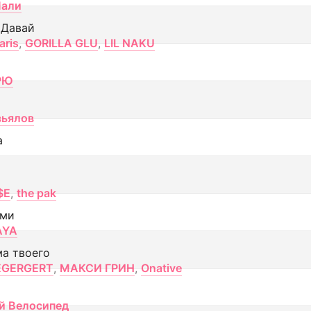
Лали
 Давай
aris
,
GORILLA GLU
,
LIL NAKU
РЮ
вьялов
а
$E
,
the pak
ами
AYA
ма твоего
EGERGERT
,
МАКСИ ГРИН
,
Onative
й Велосипед