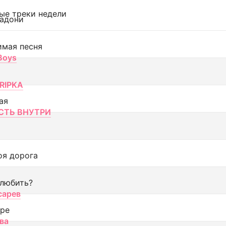
ые треки недели
адони
имая песня
 Boys
RIPKA
ая
ТЬ ВНУТРИ
оя дорога
 любить?
сарев
оре
ва