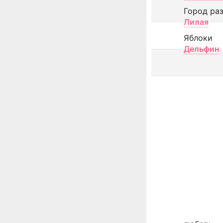
Город ра
Лилая
Яблоки
Дельфин