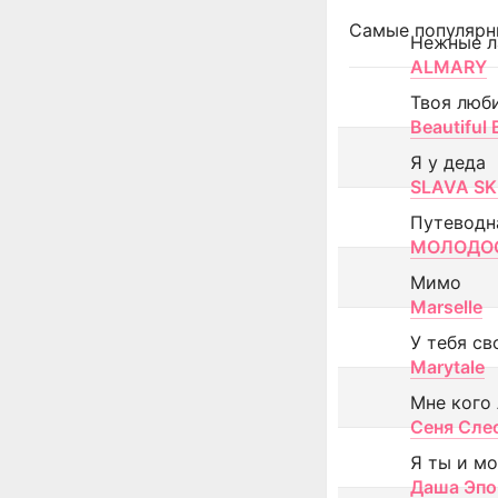
Самые популярн
Нежные л
ALMARY
Твоя люб
Beautiful
Я у деда
SLAVA SK
Путеводн
МОЛОДОС
Мимо
Marselle
У тебя св
Marytale
Мне кого
Сеня Сле
Я ты и м
Даша Эпо