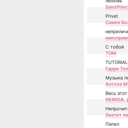
любовь
SaintPrin
Privet
Самое Бо
неприлич
неисправ
С тобой
TONI
TUTORIAL
Гарри То
Музыка п
Антоха 
Весь этот
NEMIGA
,
Непрочит
Хватит п
Пепел