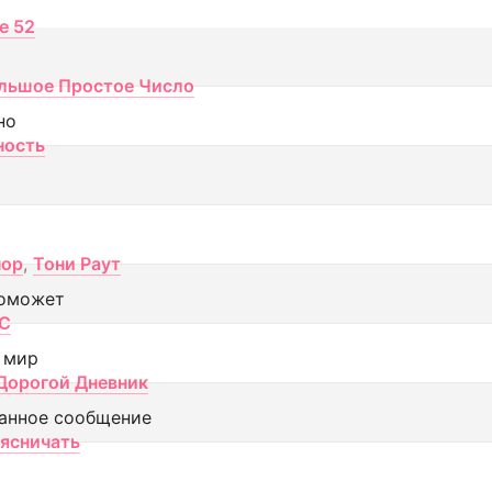
ce 52
льшое Простое Число
но
ность
пор
,
Тони Раут
оможет
МС
 мир
Дорогой Дневник
анное сообщение
аясничать