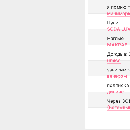
я помню 
минимар
Пули
SODA LU
Наглые
MAKRAE
Дождь в 
umiso
зависимо
вечером
подписка
дипинс
Через ЗС
(Богемны