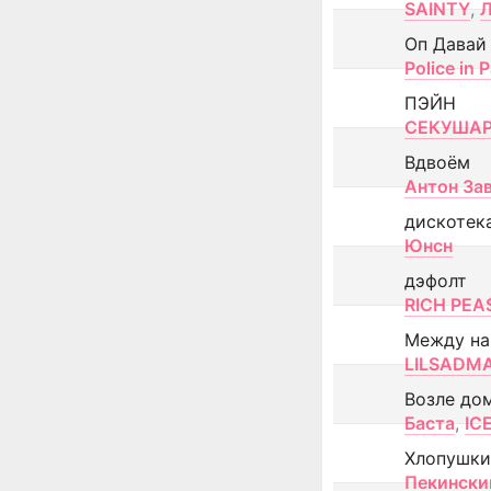
SAINTY
,
Оп Давай
Police in P
ПЭЙН
СЕКУША
Вдвоём
Антон За
дискотек
Юнсн
дэфолт
RICH PEA
Между н
LILSADM
Возле до
Баста
,
IC
Хлопушки
Пекински