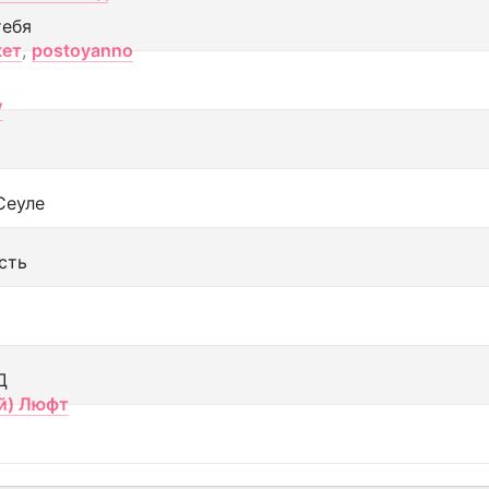
тебя
кет
,
postoyanno
V
Сеуле
сть
Д
й) Люфт